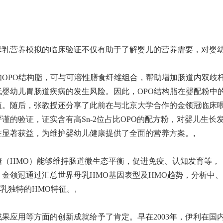
母乳营养模拟的临床验证不仅有助于了解婴儿的营养需要，对婴
OPO结构脂，可与可溶性膳食纤维组合，帮助增加肠道内双歧
婴幼儿胃肠道疾病的发生风险。因此，OPO结构脂在婴配粉中
值。随后，张教授还分享了此前在与北京大学合作的金领冠临床
的验证，证实含有高Sn-2位占比OPO的配方粉，对婴儿生长
在显著获益，为维护婴幼儿健康提供了全面的营养方案。
,
（HMO）能够维持肠道微生态平衡，促进免疫、认知发育等，
金领冠通过汇总世界母乳HMO基因表型及HMO趋势，分析中、
乳独特的HMO特征。
,
果应用等方面的创新成就给予了肯定。早在2003年，伊利在国