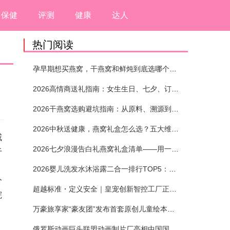
保健
评测
健康
达人
热门阅读
孕早期想买燕窝，干燕窝和鲜炖到底选哪个？看完这5个标准再下单
2026高情商送礼指南：女生生日、七夕、订婚送燕窝礼盒怎么选？不同关系选购攻略
2026干燕窝选购避坑指南：从原料、溯源到泡发，12项指标判断靠谱燕窝
2026中秋送健康，燕窝礼盒怎么选？五大维度+场景化推荐
威
2026七夕浪漫告白礼燕窝礼盒清单——用一份滋养，说出藏在心底的爱
于
2026婴儿洗发水沐浴露二合一排行TOP5：安全省心无刺激
分
超越标准・定义安全｜皇宠创新智控工厂正式投产
院
、
万豪旅享家“豪友团”发布首套原创儿童绘本及多城夏日巡游
俄罗斯动画巨头联盟动画制片厂亮相中国国际动漫节90周年庆开启中国之旅新篇章