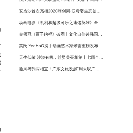
安热沙首次亮相2026嗨创周·泛母婴生态创造周 以全新蓝宝瓶定义婴童防晒新标杆
动画电影《凯利和超级可乐之速递英雄》全国预售正式开启 春日音舞冒险静待影院相约
幼
金领冠《百子纳福》破圈丨文化自信铸强国底色 品质国粉守护新生
英氏 YeeHoO携手动画艺术家米雷重磅发布联名系列，联袂京东深化全渠道战略
杆
的
天生低敏 沙漠有机，益婴美亮相第十七届全国营养科学大会，展示中国婴幼儿营养创新成果
喂
徽风粤韵两相宜！广东文旅发起”周末叹广东”邀约
发
内