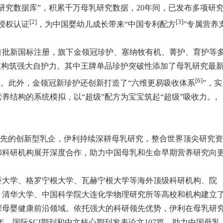
研究数据库”，积累千万母乳研究数据，20年间，已发布多项研
[2]
[3]
利授权认证
，为中国婴幼儿成长带来“中国专利配方
”专属营养
首批新国标注册，旗下金领冠珍护、塞纳牧有机、菁护、育护等
宝构筑强大自护力。其中王牌单品珍护突破性添加了母乳研究最
[6]
学。此外，金领冠新珍护还创新打造了“六维更易吸收体系
”，实
养结构的系统模拟，以“超级”配方为宝宝筑起“超级”吸收力。
,
际领先的创新型乳企，伊利持续深耕母乳研究，整合世界顶尖研究资
和科研机构展开深度合作，助力中国母乳和生命早期营养研究向
桥大学、格罗宁根大学、瓦赫宁根大学等海外顶级科研机构、院
、清华大学、中国科学院大连化学物理研究所等高校和机构建立
探母婴健康前沿领域。依托强大的科研领先优势，伊利在母乳研
2年，国际SCI期刊和中文核心期刊发表论文107篇，助力中国母乳