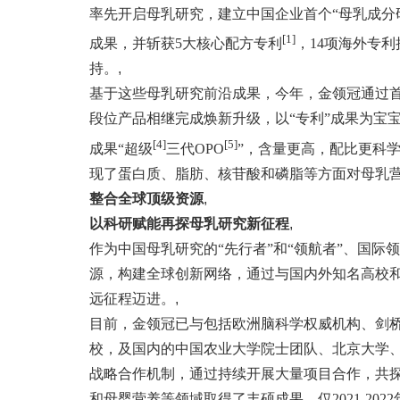
率先开启母乳研究，建立中国企业首个“母乳成分
[1]
成果，并斩获5大核心配方专利
，14项海外专
持。
,
基于这些母乳研究前沿成果，今年，金领冠通过
段位产品相继完成焕新升级，以“专利”成果为宝
[4]
[5]
成果“超级
三代OPO
”，含量更高，配比更科
现了蛋白质、脂肪、核苷酸和磷脂等方面对母乳营
整合全球顶级资源
,
以科研赋能再探母乳研究新征程
,
作为中国母乳研究的“先行者”和“领航者”、国
源，构建全球创新网络，通过与国内外知名高校
远征程迈进。
,
目前，金领冠已与包括欧洲脑科学权威机构、剑
校，及国内的中国农业大学院士团队、北京大学
战略合作机制，通过持续开展大量项目合作，共
和母婴营养等领域取得了丰硕成果，仅2021-202