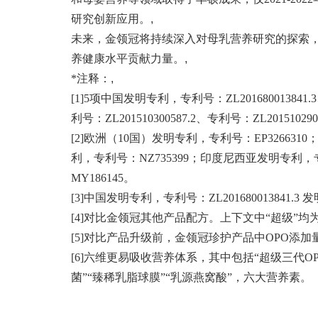
研究创新应用。
,
未来，金领冠将持续深入对母乳营养研究的探索
养健康水平贡献力量。
,
*注释：
,
[1]5项中国发明专利，专利号：ZL201680013841.3、
利号：ZL201510300587.2、专利号：ZL201510290
[2]欧洲（10国）发明专利，专利号：EP326631
利，专利号：NZ735399；印度尼西亚发明专利，专
MY186145。
[3]中国发明专利，专利号：ZL20168001384
[4]对比金领冠其他产品配方。上下文中“超级”
[5]对比产品升级前，金领冠珍护产品中OPO添加
[6]六维更易吸收营养体系，其中包括“超级三代OP
菌”“臻稀乳脂球膜”“乳源燕窝酸”，六大营养素。