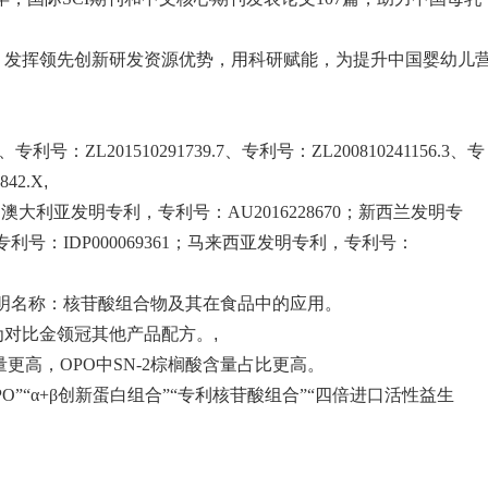
，发挥领先创新研发资源优势，用科研赋能，为提升中国婴幼儿
专利号：ZL201510291739.7、专利号：ZL200810241156.3、专
842.X
,
0；澳大利亚发明专利，专利号：AU2016228670；新西兰发明专
利号：IDP000069361；马来西亚发明专利，专利号：
1.3 发明名称：核苷酸组合物及其在食品中的应用。
均为对比金领冠其他产品配方。
,
量更高，OPO中SN-2棕榈酸含量占比更高。
O”“α+β创新蛋白组合”“专利核苷酸组合”“四倍进口活性益生