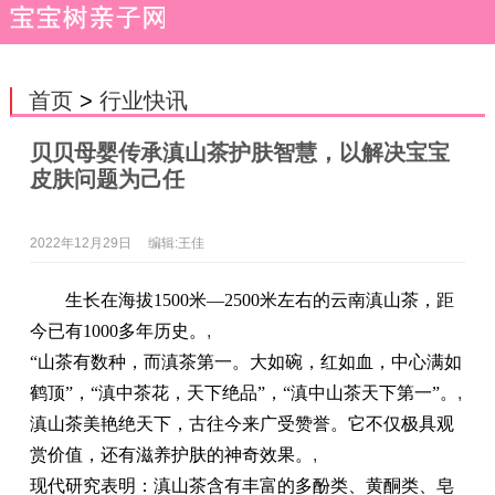
首页
>
行业快讯
贝贝母婴传承滇山茶护肤智慧，以解决宝宝
皮肤问题为己任
2022年12月29日
编辑:王佳
生长在海拔1500米—2500米左右的云南滇山茶，距
今已有1000多年历史。
,
“山茶有数种，而滇茶第一。大如碗，红如血，中心满如
鹤顶”，“滇中茶花，天下绝品”，“滇中山茶天下第一”。
,
滇山茶美艳绝天下，古往今来广受赞誉。它不仅极具观
赏价值，还有滋养护肤的神奇效果。
,
现代研究表明：滇山茶含有丰富的多酚类、黄酮类、皂