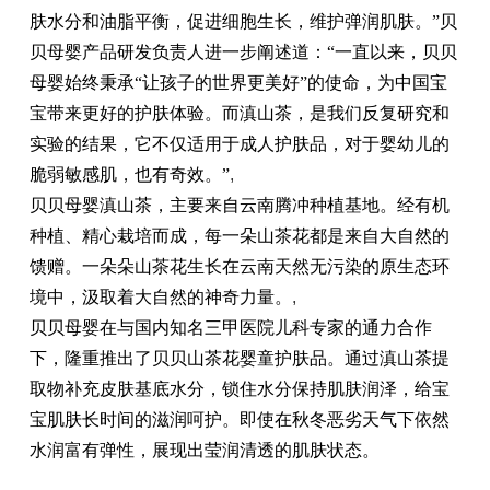
肤水分和油脂平衡，促进细胞生长，维护弹润肌肤。”贝
贝母婴产品研发负责人进一步阐述道：“一直以来，贝贝
母婴始终秉承“让孩子的世界更美好”的使命，为中国宝
宝带来更好的护肤体验。而滇山茶，是我们反复研究和
实验的结果，它不仅适用于成人护肤品，对于婴幼儿的
脆弱敏感肌，也有奇效。”
,
贝贝母婴滇山茶，主要来自云南腾冲种植基地。经有机
种植、精心栽培而成，每一朵山茶花都是来自大自然的
馈赠。一朵朵山茶花生长在云南天然无污染的原生态环
境中，汲取着大自然的神奇力量。
,
贝贝母婴在与国内知名三甲医院儿科专家的通力合作
下，隆重推出了贝贝山茶花婴童护肤品。通过滇山茶提
取物补充皮肤基底水分，锁住水分保持肌肤润泽，给宝
宝肌肤长时间的滋润呵护。即使在秋冬恶劣天气下依然
水润富有弹性，展现出莹润清透的肌肤状态。