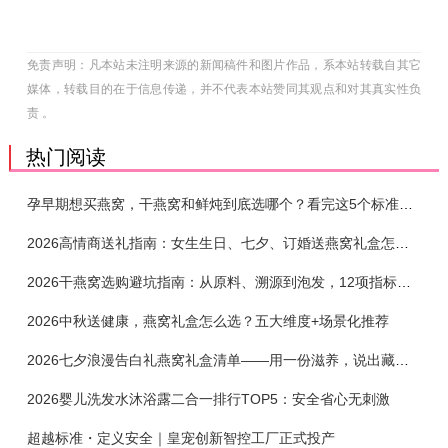
免责声明：凡本站未注明来源的新闻稿件和图片作品，系本站转载自其它
媒体，转载目的在于信息传递，并不代表本站赞同其观点和对其真实性负
责 。
热门阅读
孕早期想买燕窝，干燕窝和鲜炖到底选哪个？看完这5个标准再下单
2026高情商送礼指南：女生生日、七夕、订婚送燕窝礼盒怎么选？不同关系选购攻略
2026干燕窝选购避坑指南：从原料、溯源到泡发，12项指标判断靠谱燕窝
2026中秋送健康，燕窝礼盒怎么选？五大维度+场景化推荐
2026七夕浪漫告白礼燕窝礼盒清单——用一份滋养，说出藏在心底的爱
2026婴儿洗发水沐浴露二合一排行TOP5：安全省心无刺激
超越标准・定义安全｜皇宠创新智控工厂正式投产