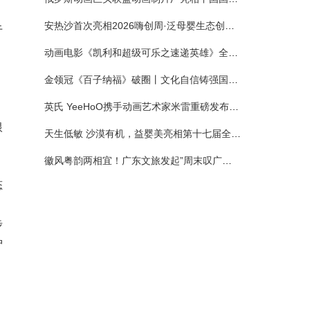
安热沙首次亮相2026嗨创周·泛母婴生态创造周 以全新蓝宝瓶定义婴童防晒新标杆
于
动画电影《凯利和超级可乐之速递英雄》全国预售正式开启 春日音舞冒险静待影院相约
金领冠《百子纳福》破圈丨文化自信铸强国底色 品质国粉守护新生
。
英氏 YeeHoO携手动画艺术家米雷重磅发布联名系列，联袂京东深化全渠道战略
根
天生低敏 沙漠有机，益婴美亮相第十七届全国营养科学大会，展示中国婴幼儿营养创新成果
徽风粤韵两相宜！广东文旅发起”周末叹广东”邀约
态
步
护