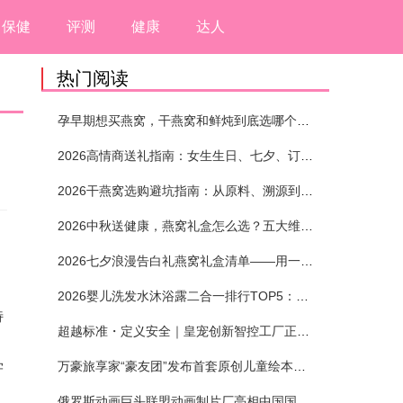
保健
评测
健康
达人
热门阅读
孕早期想买燕窝，干燕窝和鲜炖到底选哪个？看完这5个标准再下单
2026高情商送礼指南：女生生日、七夕、订婚送燕窝礼盒怎么选？不同关系选购攻略
2026干燕窝选购避坑指南：从原料、溯源到泡发，12项指标判断靠谱燕窝
2026中秋送健康，燕窝礼盒怎么选？五大维度+场景化推荐
2026七夕浪漫告白礼燕窝礼盒清单——用一份滋养，说出藏在心底的爱
2026婴儿洗发水沐浴露二合一排行TOP5：安全省心无刺激
特
超越标准・定义安全｜皇宠创新智控工厂正式投产
学
万豪旅享家“豪友团”发布首套原创儿童绘本及多城夏日巡游
俄罗斯动画巨头联盟动画制片厂亮相中国国际动漫节90周年庆开启中国之旅新篇章