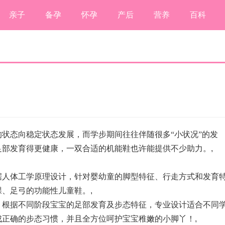
亲子
备孕
怀孕
产后
营养
百科
状态向稳定状态发展，而学步期间往往伴随很多“小状况”的发
足部发育得更健康，一双合适的机能鞋也许能提供不少助力。
,
据人体工学原理设计，针对婴幼童的脚型特征、行走方式和发育
踝、足弓的功能性儿童鞋。
,
，根据不同阶段宝宝的足部发育及步态特征，专业设计适合不同
成正确的步态习惯，并且全方位呵护宝宝稚嫩的小脚丫！
,