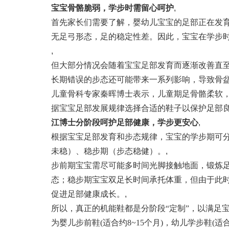
宝宝骨骼脆弱，学步时需留心呵护
,
首先家长们需要了解，婴幼儿宝宝的足部正在发
无足弓形态，足的稳定性差。因此，宝宝在学步时
,
但大部分情况会随着宝宝足部发育而逐渐改善直
长期错误的步态还可能带来一系列影响，导致骨
儿童骨科专家秦晖博士表示，儿童期足骨骼柔软
据宝宝足部发展规律选择合适的鞋子以保护足部
江博士分阶段呵护足部健康，学步更安心
,
根据宝宝足部发育和步态规律，宝宝的学步期可
未稳）、稳步期（步态稳健）。
,
步前期宝宝需尽可能多时间光脚接触地面，锻炼
态；稳步期宝宝双足长时间承托体重，但由于此
促进足部健康成长。
,
所以，真正的机能鞋都是分阶段“定制”，以满足宝
为婴儿步前鞋(适合约8~15个月)，幼儿学步鞋(适