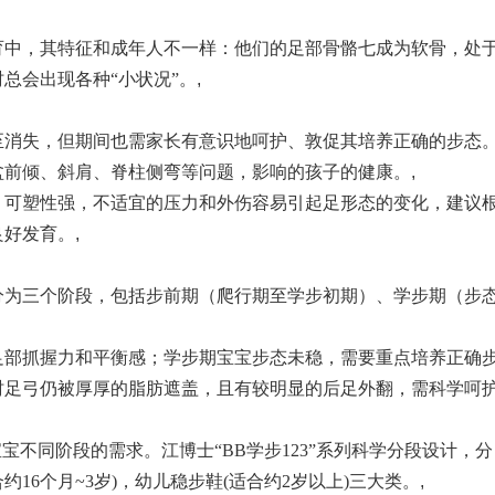
育中，其特征和成年人不一样：他们的足部骨骼七成为软骨，处
总会出现各种“小状况”。
,
至消失，但期间也需家长有意识地呵护、敦促其培养正确的步态
盆前倾、斜肩、脊柱侧弯等问题，影响的孩子的健康。
,
，可塑性强，不适宜的压力和外伤容易引起足形态的变化，建议
良好发育。
,
分为三个阶段，包括步前期（爬行期至学步初期）、学步期（步
足部抓握力和平衡感；学步期宝宝步态未稳，需要重点培养正确
时足弓仍被厚厚的脂肪遮盖，且有较明显的后足外翻，需科学呵
宝不同阶段的需求。江博士“BB学步123”系列科学分段设计，分
合约16个月~3岁)，幼儿稳步鞋(适合约2岁以上)三大类。
,