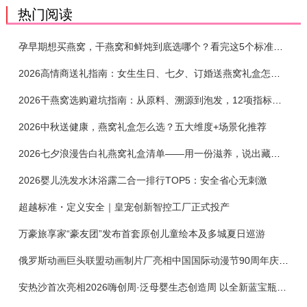
热门阅读
孕早期想买燕窝，干燕窝和鲜炖到底选哪个？看完这5个标准再下单
2026高情商送礼指南：女生生日、七夕、订婚送燕窝礼盒怎么选？不同关系选购攻略
2026干燕窝选购避坑指南：从原料、溯源到泡发，12项指标判断靠谱燕窝
2026中秋送健康，燕窝礼盒怎么选？五大维度+场景化推荐
2026七夕浪漫告白礼燕窝礼盒清单——用一份滋养，说出藏在心底的爱
2026婴儿洗发水沐浴露二合一排行TOP5：安全省心无刺激
超越标准・定义安全｜皇宠创新智控工厂正式投产
万豪旅享家“豪友团”发布首套原创儿童绘本及多城夏日巡游
俄罗斯动画巨头联盟动画制片厂亮相中国国际动漫节90周年庆开启中国之旅新篇章
安热沙首次亮相2026嗨创周·泛母婴生态创造周 以全新蓝宝瓶定义婴童防晒新标杆