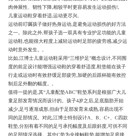
肉伸展性、韧性下降,相较平时更容易发生运动损伤!
,
儿童运动鞋穿着舒适,运动更尽兴
,
运动前叮嘱孩子做好热身运动,是避免运动损伤的好方法
之一。除此之外,帮孩子选一双具有专业护足功能的儿童
运动鞋,也能很大程度上减轻运动时足部的疲劳感,减少运
动时意外发生。
,
比如,江博士儿童运动鞋采用“三维护足”概念设计,不同围
度的前足设计能增强运动鞋的穿着舒适度,鞋垫能在孩子
行走或运动时有效舒缓足部疲劳,加硬的后跟杯能有效控
制后足外翻的幅度。
,
值得一提的是,其“儿童配垫ABC”鞋垫系列是根据广大儿
童足部发育情况而设计的。孩子4岁之后,足底脂肪开始
减少,足弓逐渐成形,但由于足部发育未成熟,容易出现不
同的足部情况。对此,江博士特别设计A、B、C+、C四款
鞋垫,分别有着不同的足弓承托幅度及后跟斜度,可供不同
的足部情况选择。其中C垫为全接触鞋垫,能增加足底接