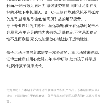
触面,平均分散足底压力,减缓疲劳速度,同时让足部在良
好的环境下生长;而A、B、C+三款鞋垫,能承托不同弧度
的足弓,舒缓足弓偏低/偏高所引起的足部疲劳。
,
穿上专业设计的江博士儿童运动鞋,孩子在运动时足部不
容易累,有更充足的精力去锻炼;足踝稳定,不容易因稳定
性不足而崴扭,家长也能更放心地让孩子运动锻炼。
,
,
孩子运动习惯的养成需要一双舒适的儿童运动鞋来辅助,
江博士健康鞋用心做鞋23年,科学研制,助力孩子科学运
动,陪伴孩子健康成长。
免责声明：凡本站未注明来源的新闻稿件和图片作品，系本站转载自其它
媒体，转载目的在于信息传递，并不代表本站赞同其观点和对其真实性负
责 。