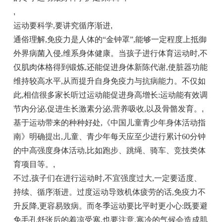
,
运动要科学,要讲究循序渐进
,
通俗理解,免疫力是人体的“金钟罩”,能够一定程度上抵御
外界病菌入侵,维系身体健康。当孩子进行体育运动时,不
仅肌肉体格得到锻炼,还能促进身体新陈代谢,使脏器功能
维持较高水平,从而提升自身免疫力与抗病能力。不仅如
此,相信很多家长听过运动能促进身高增长:运动能有效调
节内分泌,促进生长激素分泌,营养吸收,以及骨骼发育。
,
基于运动带来的种种好处,《中国儿童青少年身体活动指
南》明确提出,儿童、青少年每天应至少进行累计60分钟
的中高强度身体活动,比如跑步、跳绳、骑车、竞技类体
育项目等。
,
不过,孩子们在进行运动时,不宜强度过大,一定要适度、
持续、循序渐进。过度运动导致机体疲劳的话,免疫力不
升反降,更容易致病。而冬季运动要比平时更小心:既要避
免毛孔舒张后的着凉受寒,也要注意,寒冷的气候会造成肌