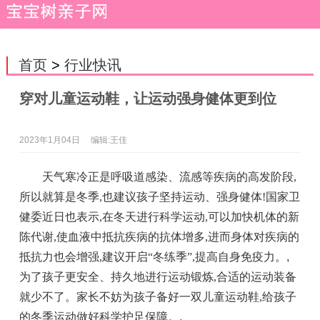
首页
>
行业快讯
穿对儿童运动鞋，让运动强身健体更到位
2023年1月04日
编辑:王佳
天气寒冷正是呼吸道感染、流感等疾病的高发阶段,
所以就算是冬季,也建议孩子坚持运动、强身健体!国家卫
健委近日也表示,在冬天进行科学运动,可以加快机体的新
陈代谢,使血液中抵抗疾病的抗体增多,进而身体对疾病的
抵抗力也会增强,建议开启“冬练季”,提高自身免疫力。
,
为了孩子更安全、持久地进行运动锻炼,合适的运动装备
就少不了。家长不妨为孩子备好一双儿童运动鞋,给孩子
的冬季运动做好科学护足保障。
,