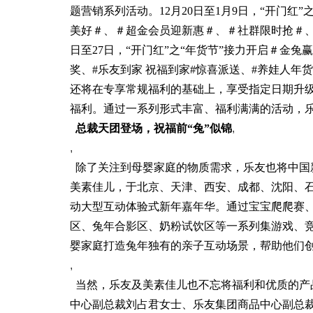
题营销系列活动。12月20日至1月9日，“开门红
美好＃、＃超金会员迎新惠＃、＃社群限时抢＃、
日至27日，“开门红”之“年货节”接力开启＃金兔赢
奖、#乐友到家 祝福到家#惊喜派送、#养娃人
还将在专享常规福利的基础上，享受指定日期升级
福利。通过一系列形式丰富、福利满满的活动，
总裁天团
登场，祝福前“兔”似锦
,
,
除了关注到母婴家庭的物质需求，乐友也将中国新
美素佳儿，于北京、天津、西安、成都、沈阳、石家
动大型互动体验式新年嘉年华。通过宝宝爬爬赛、
区、兔年合影区、奶粉试饮区等一系列集游戏、
婴家庭打造兔年独有的亲子互动场景，帮助他们
,
当然，乐友及美素佳儿也不忘将福利和优质的产品
中心副总裁刘占君女士、乐友集团商品中心副总