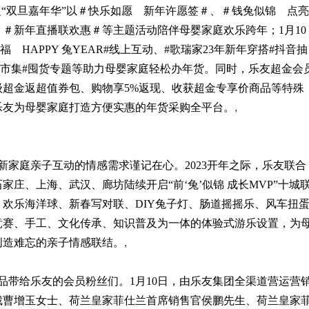
”之“双旦嘉年华”以＃快乐如愿 新年许愿签＃、＃钱兔似锦 点亮
＃新年直播联欢惠＃等主题活动陪伴母婴家庭欢乐跨年；1月10
福 HAPPY 兔YEAR#线上互动、#歌瑞家23年新年穿搭#抖音抽
年货市集#囤货专题等助力母婴家庭轻松办年货。同时，乐友超金会
超金返超值券包、购物享5%返现、收获超金专享价商品等特殊
乐友为母婴家庭打造方便实惠的年货采购全平台。
,
家庭亲子互动的情感需求谨记在心。2023开年之际，乐友联合
庄、上海、武汉、廊坊陆续开启“前‘兔’似锦 成长MVP”十城
欢乐海洋球、新春写对联、DIY兔子灯、肠道摇摇乐、风车扭
竞赛、手工、文化传承、知识普及为一体的体验式游乐设置，为
创造难忘的亲子情感联结。
,
带给乐友的会员粉丝们。1月10日，由乐友集团全渠道营运营
裁曹增玉女士、荷兰皇家菲仕兰首席销售官侯鹏先生、荷兰皇家