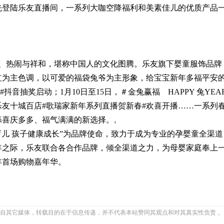
先登陆乐友直播间，一系列大咖空降福利和美素佳儿的优质产品
、热闹与祥和，堪称中国人的文化图腾。乐友旗下婴童服饰品牌
红为主色调，以可爱的福袋兔爷为主形象，给宝宝新年多福平安
#抖音抽奖启动；1月10日至15日，＃金兔赢福 HAPPY 兔YEA
，乐友十城百店#歌瑞家新年系列直播贺新春#欢喜开播……一系列
添喜庆多多、福气满满的新选择。
,
育儿 孩子健康成长”为品牌使命，致力于成为专业的孕婴童全渠道
开年之际，乐友联合各合作品牌，倾全渠道之力，为母婴家庭奉上
年首场购物嘉年华。
自其它媒体，转载目的在于信息传递，并不代表本站赞同其观点和对其真实性负责 。