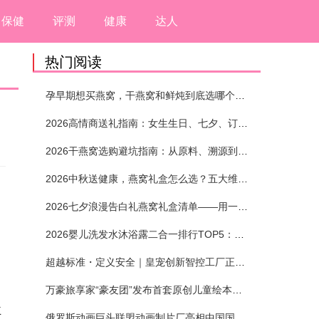
保健
评测
健康
达人
热门阅读
孕早期想买燕窝，干燕窝和鲜炖到底选哪个？看完这5个标准再下单
2026高情商送礼指南：女生生日、七夕、订婚送燕窝礼盒怎么选？不同关系选购攻略
2026干燕窝选购避坑指南：从原料、溯源到泡发，12项指标判断靠谱燕窝
2026中秋送健康，燕窝礼盒怎么选？五大维度+场景化推荐
2026七夕浪漫告白礼燕窝礼盒清单——用一份滋养，说出藏在心底的爱
了
2026婴儿洗发水沐浴露二合一排行TOP5：安全省心无刺激
超越标准・定义安全｜皇宠创新智控工厂正式投产
万豪旅享家“豪友团”发布首套原创儿童绘本及多城夏日巡游
主
俄罗斯动画巨头联盟动画制片厂亮相中国国际动漫节90周年庆开启中国之旅新篇章