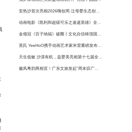
安热沙首次亮相2026嗨创周·泛母婴生态创造周 以全新蓝宝瓶定义婴童防晒新标杆
动画电影《凯利和超级可乐之速递英雄》全国预售正式开启 春日音舞冒险静待影院相约
员
金领冠《百子纳福》破圈丨文化自信铸强国底色 品质国粉守护新生
英氏 YeeHoO携手动画艺术家米雷重磅发布联名系列，联袂京东深化全渠道战略
天生低敏 沙漠有机，益婴美亮相第十七届全国营养科学大会，展示中国婴幼儿营养创新成果
徽风粤韵两相宜！广东文旅发起”周末叹广东”邀约
联
蛋
母
销
菲