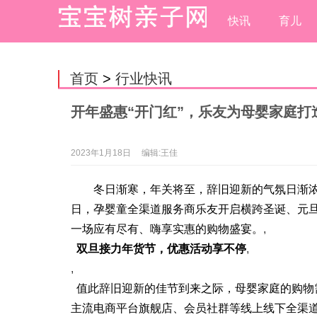
快讯
育儿
首页
>
行业快讯
开年盛惠“开门红”，乐友为母婴家庭打
2023年1月18日
编辑:王佳
冬日渐寒，年关将至，辞旧迎新的气氛日渐浓郁
日，孕婴童全渠道服务商乐友开启横跨圣诞、元旦
一场应有尽有、嗨享实惠的购物盛宴。
,
双
旦
接力年货节，优惠活动享不停
,
,
值此辞旧迎新的佳节到来之际，母婴家庭的购物需
主流电商平台旗舰店、会员社群等线上线下全渠道