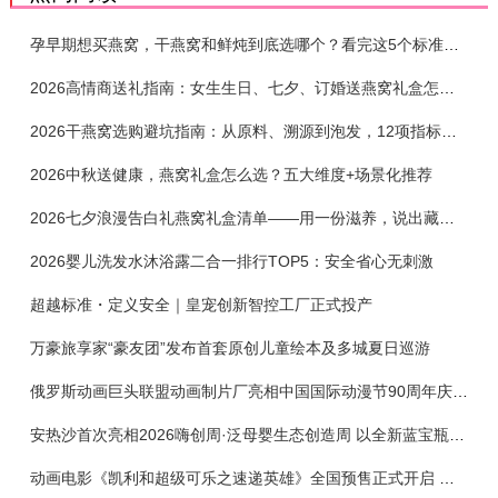
孕早期想买燕窝，干燕窝和鲜炖到底选哪个？看完这5个标准再下单
2026高情商送礼指南：女生生日、七夕、订婚送燕窝礼盒怎么选？不同关系选购攻略
2026干燕窝选购避坑指南：从原料、溯源到泡发，12项指标判断靠谱燕窝
2026中秋送健康，燕窝礼盒怎么选？五大维度+场景化推荐
2026七夕浪漫告白礼燕窝礼盒清单——用一份滋养，说出藏在心底的爱
2026婴儿洗发水沐浴露二合一排行TOP5：安全省心无刺激
超越标准・定义安全｜皇宠创新智控工厂正式投产
万豪旅享家“豪友团”发布首套原创儿童绘本及多城夏日巡游
俄罗斯动画巨头联盟动画制片厂亮相中国国际动漫节90周年庆开启中国之旅新篇章
安热沙首次亮相2026嗨创周·泛母婴生态创造周 以全新蓝宝瓶定义婴童防晒新标杆
动画电影《凯利和超级可乐之速递英雄》全国预售正式开启 春日音舞冒险静待影院相约