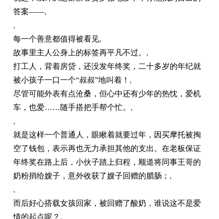
答案——
,
,
每一个善意都值得被看见
,
故事里主人公身上的标签再
平
凡不过。
,
打工人，背着房贷，还没发年终奖，
二十
多岁的年纪就
被小孩子一口一个“叔叔”地叫着！
,
尽管可能外表有点沧桑，但心中还有少年的热忱，爱机
车，也爱……随手搭把手帮个忙。
,
,
就是这样一个普通人，眼瞅着就要过年，因买摩托被掏
空了钱包，表示再也无力承担其他的支出。在老板保证
年终奖在路上后，小伙子踏上归程，顺道将同事王哥的
奶粉捎给嫂子，意外收获了嫂子回赠的腊肠；
,
,
而后好心搭载女孩回家，被回赠了酸奶，谁说这不是爱
情的起点呢？
,