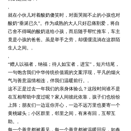
,
就在小伙儿对着酸奶傻笑时，对面哭闹不止的小孩也对
酸奶“垂涎已久”。作为成熟的大人只好忍痛割爱，将自
己舍不得喝的酸奶送给小孩，而后随手帮忙推车，车主
竟是小孩的爸爸。虽是举手之劳，却缓缓流淌在这群陌
生人之间。
,
,
“赠人以福者，纳福；待人如宝者，进宝”，短片结尾，
一句饱含我们中华传统价值观的文案浮现，
平
凡的
烟
火
气与善意温情相连，伴我们温暖前行。
,
这不正是过去一年我们的亲身体验么？这段时间谁不是
在互相帮助中度过呢？家人间彼此依靠
，
孩子们也纷纷
上阵；朋友们一边逗你开心，一边不远万里也要寄一个
黄桃罐头；小区群里，邻里之间，有来有回，互帮互
助。
,
每一个善意都被看见，每一个善意都被温暖回应，如春