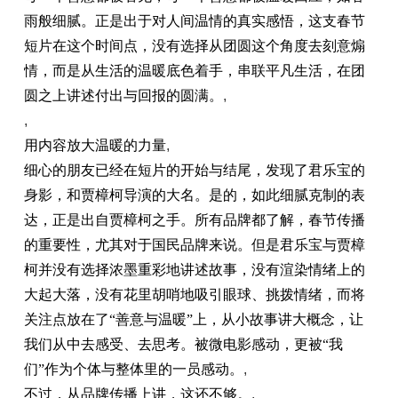
雨般细腻。正是出于对人间温情的真实感悟，这支春节
短片在这个时间点，没有选择从团圆这个角度去刻意煽
情，而是从生活的温暖底色着手，串联
平
凡生活，在团
圆之上讲述付出与回报的圆满。
,
,
用内容放大温暖的力量
,
细心的朋友已经在短片
的
开始与结尾，发现了君乐宝的
身影，和贾樟柯导演的大名。是的，如此细腻克制的表
达，正是出自贾樟柯之手。所有品牌都了解，春节传播
的
重要
性
，尤其对于国民品牌来说。但是君乐宝与贾樟
柯并没有选择浓墨重彩地讲述故事，没有
渲染
情绪上的
大起大落，没有花里胡哨地吸引眼球、挑拨情绪，而将
关注点放在了“善意与温暖”上，从小故事讲大概念，让
我们从中去感受、去思考。被
微
电影感动，更被“我
们”作为个体与整体里的一员感动。
,
不过，从品牌传播上讲，这还不够。
,