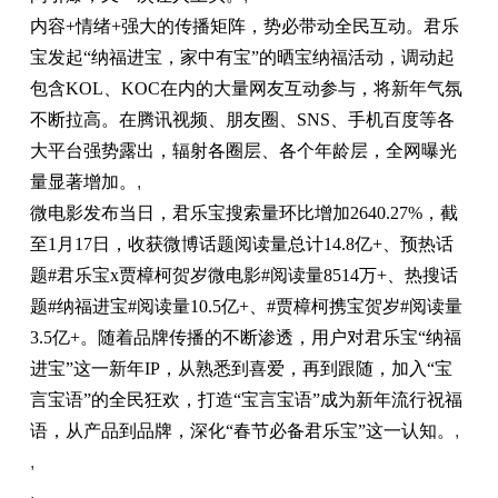
内容+情绪+强大的传播矩阵，势必带动全民互动。君乐
宝发起“纳福进宝，家中有宝”的晒宝纳福活动，调动起
包含KOL、KOC在内的大量网友互动参与，将新年气氛
不断拉高。在腾讯视频、朋友圈、SNS、手机百度等各
大
平
台
强势露出，辐射各圈层、各个年龄层，全网曝光
量显著增加。
,
微
电影发布当日，君乐宝搜索量环比增加2640.27%，截
至1月17日，收获
微
博话题阅读量
总
计14.8亿+、预热话
题#君乐宝x贾樟柯贺岁
微
电影#阅读量8514万+、热搜话
题#纳福进宝#阅读量10.5亿+、#贾樟柯携宝贺岁#阅读量
3.5亿+。随着品牌传播的不断渗透，用户对君乐宝“纳福
进宝”这一新年IP，从熟悉到喜爱，再到跟随，加入“宝
言宝语”的全民狂欢，打造“宝言宝语”成为新年流行祝福
语，从产品到品牌，深化“春节必备君乐宝”这一认知。
,
,
,