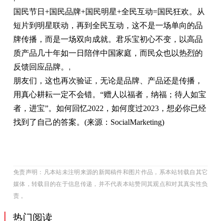
国民节日+国民品牌+国民明星+全民互动=国民狂欢。从
短片到明星联动，再到全民互动，这不是一场单向的品
牌传播，而是一场双向成就。君乐宝
初心
不变，以高品
质产品几十年如一日陪伴
中国
家庭，而民众也以热烈的
反馈回应品牌。
,
朋友们，这也再次验证，无论是品牌、产品还是传播，
用真心耕耘一定不会错。“赠人以福者，纳福；待人如宝
者，进宝”。如何回忆2022，如何度过2023，想必你已经
找到了自己的答案。(来源：SocialMarketing)
免责声明：凡本站未注明来源的新闻稿件和图片作品，系本站转载自其它
媒体，转载目的在于信息传递，并不代表本站赞同其观点和对其真实性负
责 。
热门阅读