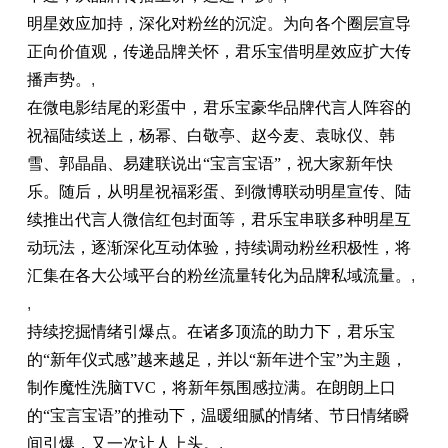
明星效应加持，深化对粉丝的沉淀。为向各个圈层宣导
正向价值观，传递品牌关怀，君乐宝借明星效应扩大传
播声势。
,
在
微
电影结尾的彩蛋中，君乐宝豪华品牌代言人阵容的
祝福陆续送上，杨幂、白敬亭、赵今麦、袁咏仪、韩
雪、郭晶晶、易建联说出“宝言宝语”，祝大家新年快
乐。随后，从明星祝
福彩
蛋、到
微
博联动明星宣传、陆
续推出代言人
微
信红包封面等，君乐宝串联多种明星互
动玩法，逐渐深化互动体验，持续调动粉丝积极
性
，将
汇集在各大公域
平
台
的粉丝流量转化为品牌私域流量。
,
,
持续挖掘情绪引爆点。在诸多顶流的助力下，君乐宝
的“新年仪式感”越来越足，并以“新年进个宝”为主题，
制作魔
性
洗脑TVC，将新年氛围感拉满。在朗朗上口
的“宝言宝语”的推动下，温暖细腻的情绪、节日情绪瞬
间引爆，又一次让人上头。
,