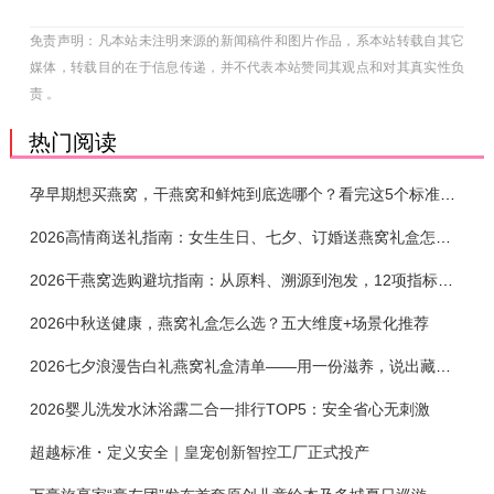
免责声明：凡本站未注明来源的新闻稿件和图片作品，系本站转载自其它
媒体，转载目的在于信息传递，并不代表本站赞同其观点和对其真实性负
责 。
热门阅读
孕早期想买燕窝，干燕窝和鲜炖到底选哪个？看完这5个标准再下单
2026高情商送礼指南：女生生日、七夕、订婚送燕窝礼盒怎么选？不同关系选购攻略
2026干燕窝选购避坑指南：从原料、溯源到泡发，12项指标判断靠谱燕窝
2026中秋送健康，燕窝礼盒怎么选？五大维度+场景化推荐
2026七夕浪漫告白礼燕窝礼盒清单——用一份滋养，说出藏在心底的爱
2026婴儿洗发水沐浴露二合一排行TOP5：安全省心无刺激
超越标准・定义安全｜皇宠创新智控工厂正式投产