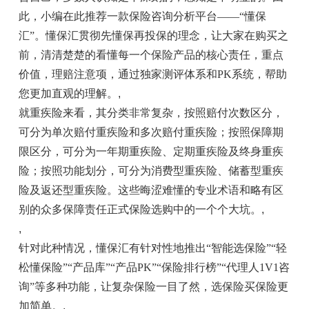
此，小编在此推荐一款保险咨询分析平台——“懂保
汇”。懂保汇贯彻先懂保再投保的理念，让大家在购买之
前，清清楚楚的看懂每一个保险产品的核心责任，重点
价值，理赔注意项，通过独家测评体系和PK系统，帮助
您更加直观的理解。
,
就重疾险来看，其分类非常复杂，按照赔付次数区分，
可分为单次赔付重疾险和多次赔付重疾险；按照保障期
限区分，可分为一年期重疾险、定期重疾险及终身重疾
险；按照功能划分，可分为消费型重疾险、储蓄型重疾
险及返还型重疾险。这些晦涩难懂的专业术语和略有区
别的众多保障责任正式保险选购中的一个个大坑。
,
,
针对此种情况，懂保汇有针对性地推出“智能选保险”“轻
松懂保险”“产品库”“产品PK”“保险排行榜”“代理人1V1咨
询”等多种功能，让复杂保险一目了然，选保险买保险更
加简单。
,