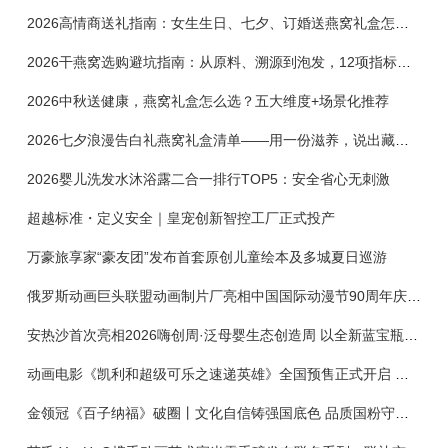
2026高情商送礼指南：女生生日、七夕、订婚送燕窝礼盒怎么选？不同关系选购攻略
2026干燕窝选购避坑指南：从原料、溯源到泡发，12项指标判断靠谱燕窝
2026中秋送健康，燕窝礼盒怎么选？五大维度+场景化推荐
2026七夕浪漫告白礼燕窝礼盒清单——用一份滋养，说出藏在心底的爱
2026婴儿洗发水沐浴露二合一排行TOP5：安全省心无刺激
超越标准・定义安全｜皇宠创新智控工厂正式投产
万豪旅享家“豪友团”发布首套原创儿童绘本及多城夏日巡游
俄罗斯动画巨头联盟动画制片厂亮相中国国际动漫节90周年庆开启中国之旅新篇章
安热沙首次亮相2026嗨创周·泛母婴生态创造周 以全新蓝宝瓶定义婴童防晒新标杆
动画电影《凯利和超级可乐之速递英雄》全国预售正式开启 春日音舞冒险静待影院相约
金领冠《百子纳福》破圈丨文化自信铸强国底色 品质国粉守护新生