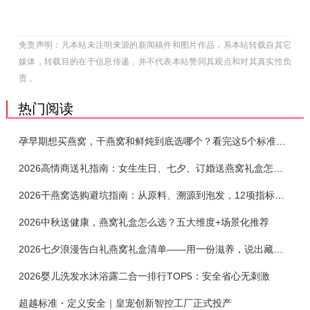
免责声明：凡本站未注明来源的新闻稿件和图片作品，系本站转载自其它
媒体，转载目的在于信息传递，并不代表本站赞同其观点和对其真实性负
责 。
热门阅读
孕早期想买燕窝，干燕窝和鲜炖到底选哪个？看完这5个标准再下单
2026高情商送礼指南：女生生日、七夕、订婚送燕窝礼盒怎么选？不同关系选购攻略
2026干燕窝选购避坑指南：从原料、溯源到泡发，12项指标判断靠谱燕窝
2026中秋送健康，燕窝礼盒怎么选？五大维度+场景化推荐
2026七夕浪漫告白礼燕窝礼盒清单——用一份滋养，说出藏在心底的爱
2026婴儿洗发水沐浴露二合一排行TOP5：安全省心无刺激
超越标准・定义安全｜皇宠创新智控工厂正式投产