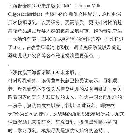
下海普诺凯1897未来版以HMO（Human Milk
Oligosaccharides）为核心的创新复合性配方，通过更深
层次模拟母乳，以更细分、更高品质、更具针对性的超
高端产品满足母婴人群的更高品质需求。作为母乳中第
一大活性营养，HMO在成熟母乳的活性营养中占比超过
了50%，在改善肠道消化吸收、调节免疫系统以及促进
婴幼儿认知发育等各个维度扮演重要角色。
,
,
△澳优旗下海普诺凯1897未来版。
,
针对母乳研究，澳优董事长颜卫彬受访表示，母乳喂
养、母乳研究不仅仅关系着婴幼儿的发育与健康，更关
联着国家的竞争力和民族的未来。作为中国婴配乳企的
一份子，澳优自成立以来，就以“全球营养、呵护成
长”作为公司的使命，从战略的角度积极布局研发，尤其
注重婴幼儿营养研究。研究母乳、提倡母乳喂养的同
时，学习母乳、模拟母乳是澳优人始终的坚持。
,