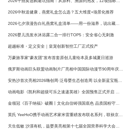
2026干燕窝选购避坑指南：从原料、溯源到泡发，12项指标判断靠谱燕窝
2026中秋送健康，燕窝礼盒怎么选？五大维度+场景化推荐
2026七夕浪漫告白礼燕窝礼盒清单——用一份滋养，说出藏在心底的爱
2026婴儿洗发水沐浴露二合一排行TOP5：安全省心无刺激
超越标准・定义安全｜皇宠创新智控工厂正式投产
万豪旅享家“豪友团”发布首套原创儿童绘本及多城夏日巡游
俄罗斯动画巨头联盟动画制片厂亮相中国国际动漫节90周年庆开启中国之旅新篇章
安热沙首次亮相2026嗨创周·泛母婴生态创造周 以全新蓝宝瓶定义婴童防晒新标杆
动画电影《凯利和超级可乐之速递英雄》全国预售正式开启 春日音舞冒险静待影院相约
金领冠《百子纳福》破圈丨文化自信铸强国底色 品质国粉守护新生
英氏 YeeHoO携手动画艺术家米雷重磅发布联名系列，联袂京东深化全渠道战略
天生低敏 沙漠有机，益婴美亮相第十七届全国营养科学大会，展示中国婴幼儿营养创新成果