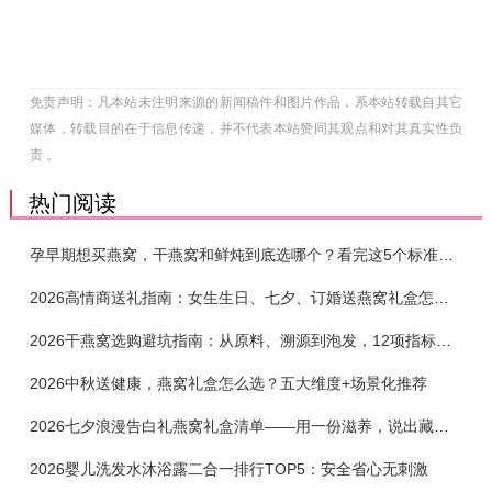
免责声明：凡本站未注明来源的新闻稿件和图片作品，系本站转载自其它
媒体，转载目的在于信息传递，并不代表本站赞同其观点和对其真实性负
责 。
热门阅读
孕早期想买燕窝，干燕窝和鲜炖到底选哪个？看完这5个标准再下单
2026高情商送礼指南：女生生日、七夕、订婚送燕窝礼盒怎么选？不同关系选购攻略
2026干燕窝选购避坑指南：从原料、溯源到泡发，12项指标判断靠谱燕窝
2026中秋送健康，燕窝礼盒怎么选？五大维度+场景化推荐
2026七夕浪漫告白礼燕窝礼盒清单——用一份滋养，说出藏在心底的爱
2026婴儿洗发水沐浴露二合一排行TOP5：安全省心无刺激