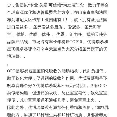
史，集团以“专业 关爱 可信赖“为发展理念，致力于整合
全球资源优化和改善母婴营养方案，在山东青岛和法国
布列塔尼大区卡莱工业园建有工厂，旗下拥有圣元法国
进口爱益多 、圣元爱益多启质 、爱冠多、圣元海智
宝 、优博、优聪、优强 、优恩 、汇力多、我的天使等
品牌产品线，市场占有率长年稳居TOP10 。优博瑞慕和
星飞帆卓睿哪个好？今天重点为大家介绍圣元旗下的优
博瑞慕。
,
,
OPO是容易被宝宝消化吸收的脂肪结构，代谢负担低，
助于软化大便，促进钙的吸收的作用。优博瑞慕和星飞
帆卓睿哪个好？优博瑞慕凝萃80%天然乳脂，含有OPO
类似结构脂，促进钙的吸收、防止宝宝皂钙，软化宝宝
便便，减少宝宝肠道不通畅几率，避免宝宝上火。
,
除此之外，优博瑞慕没有添加任何香精和蔗糖，100%乳
糖配方，添加了13种维生素和12种矿物质，脑部营养元