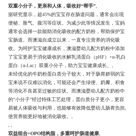
双重小分子，更亲和人体，吸收好“帮手”
,
据研究显示，超45%的宝宝存在肠道问题，通常会出现
便秘、胀气、腹泻等症状。为减少此等情况发生，宝妈
通常会选择一款能助消化吸收的配方奶粉，帮助保护宝
宝肠道。而澳滋自成立以来，一直专注营养的消化吸
收。为呵护宝宝健康成长，澳滋婴幼儿配方奶粉中添加
了宝宝更易于消化吸收的水解乳清蛋白（pHF）+α-乳白
蛋白（α-Lac）双重小分子，助力宝宝健康成长。
,
未经优化的牛奶粉蛋白质分子较大，对于肠胃娇弱的宝
宝来说不仅难以消化，可能还会产生绿便、奶瓣、积食
等消化不良甚至过敏的症状。而澳滋婴幼儿配方奶粉中
的“小分子”经过特殊工艺处理，蛋白质分子更小，更容
易被人体吸收与利用，也能够有效降低婴幼儿肠胃负担,
使营养能更好地被消化吸收。
,
, ,
双益组合+OPO结构脂，多重呵护肠道健康
,