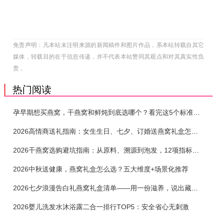
免责声明：凡本站未注明来源的新闻稿件和图片作品，系本站转载自其它
媒体，转载目的在于信息传递，并不代表本站赞同其观点和对其真实性负
责 。
热门阅读
孕早期想买燕窝，干燕窝和鲜炖到底选哪个？看完这5个标准再下单
2026高情商送礼指南：女生生日、七夕、订婚送燕窝礼盒怎么选？不同关系选购攻略
2026干燕窝选购避坑指南：从原料、溯源到泡发，12项指标判断靠谱燕窝
2026中秋送健康，燕窝礼盒怎么选？五大维度+场景化推荐
2026七夕浪漫告白礼燕窝礼盒清单——用一份滋养，说出藏在心底的爱
2026婴儿洗发水沐浴露二合一排行TOP5：安全省心无刺激