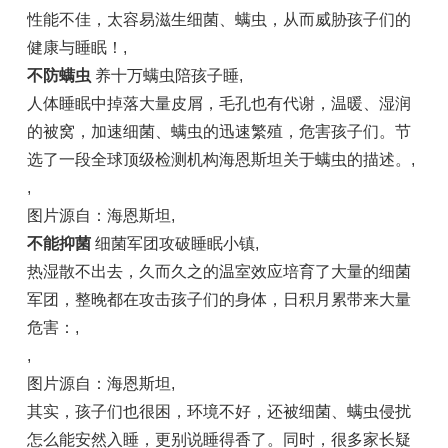
性能不佳，太容易滋生细菌、螨虫，从而威胁孩子们的
健康与睡眠！
,
不防螨虫
养十万螨虫陪孩子睡
,
人体睡眠中掉落大量皮屑，毛孔也有代谢，温暖、湿润
的被窝，加速细菌、螨虫的迅速繁殖，危害孩子们。节
选了一段全球顶级检测机构海恩斯坦关于螨虫的描述。
,
,
图片源自：海恩斯坦
,
不能抑菌
细菌军团攻破睡眠小镇
,
热湿散不出去，久而久之的温室效应培育了大量的细菌
军团，整晚都在攻击孩子们的身体，日积月累带来大量
危害：
,
,
图片源自：海恩斯坦
,
其实，孩子们也很困，环境不好，还被细菌、螨虫侵扰
怎么能安然入睡，更别说睡得香了。同时，很多家长疑