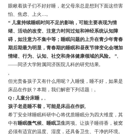
眼瞅着孩子们不好好睡，老父母亲总是想到下面这些害
怕、焦虑、上火…
,
“ 儿童持续睡眠时间不足的影响，可能主要表现为情
绪、活动的改变、注意力时间过短和神经系统认知障
碍，如注意力不集中等；睡眠问题的上升在青少年青春
期后期最为明显，青春期的睡眠和昼夜节律变化会增加
情绪、行为、认知、社交和身体健康领域的风险。 ”
,
——同济大学附属同济医院儿科的研究结果
,
,
但光责备孩子又有什么用呢？入睡慢，睡不好，如果是
床品在作妖？本期，我们解密下列话题：
,
Q : 儿童分床睡，
,
孩子老是睡不着，可能
是床品在
作妖
,
希丁安全球睡眠科研中心将优质睡眠分为四大维度，其
中有
睡眠微气候、睡眠卫生
两项。让孩子睡得香，被窝
必须有适宜的温度、湿度，还具备卫生、干净的环境。