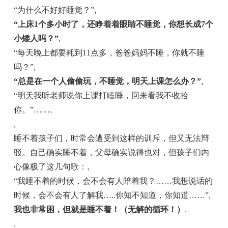
“为什么不好好睡觉？”
,
“上床1个多小时了，还睁着
着
眼睛不睡觉，你想长成7个
小矮人吗？”
,
“每天晚上都要耗到11点多，爸爸妈妈不睡，你就不睡
吗？”
,
“总是在一个人偷偷玩，不睡觉，明天上课怎么办？”
,
“明天我听老师说你上课打瞌睡，回来看我不收拾
你。”……
,
,
睡不着孩子们，时常会遭受到这样的训斥，但又无法辩
驳。自己确实睡不着，父母确实说得也对，但孩子们内
心像极了这几句歌：
,
“我睡不着的时候，会不会有人陪着我？……我想说话的
时候，会不会有人了解我…..你知不知道，你知道……”
,
我也非常困，但就是睡不着！（无解的循环！）
,
,