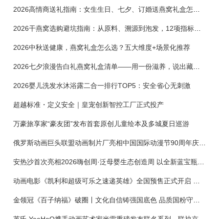
2026高情商送礼指南：女生生日、七夕、订婚送燕窝礼盒怎么选？不同关系选购攻略
2026干燕窝选购避坑指南：从原料、溯源到泡发，12项指标判断靠谱燕窝
2026中秋送健康，燕窝礼盒怎么选？五大维度+场景化推荐
2026七夕浪漫告白礼燕窝礼盒清单——用一份滋养，说出藏在心底的爱
2026婴儿洗发水沐浴露二合一排行TOP5：安全省心无刺激
超越标准・定义安全｜皇宠创新智控工厂正式投产
万豪旅享家“豪友团”发布首套原创儿童绘本及多城夏日巡游
俄罗斯动画巨头联盟动画制片厂亮相中国国际动漫节90周年庆开启中国之旅新篇章
安热沙首次亮相2026嗨创周·泛母婴生态创造周 以全新蓝宝瓶定义婴童防晒新标杆
动画电影《凯利和超级可乐之速递英雄》全国预售正式开启 春日音舞冒险静待影院相约
金领冠《百子纳福》破圈丨文化自信铸强国底色 品质国粉守护新生