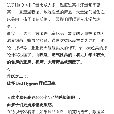
孩子睡眠中排汗量比成人多，温度过高排汗量频率更
高，一旦遭遇吸湿、散湿性差的床品，大量湿气聚集在
床品内，孩子辗转反侧，非常影响睡眠更带来湿气缠
身。
,
事实上，透气、散湿差儿童床品，聚集的大量热湿成为
滋养细菌、螨虫的摇篮。通常这类床品主要为纯棉、涤
纶、涤棉等，想想夏天湿湿黏人的棉T、穿几天超臭的涤
纶袜就秒懂了。
而吸湿、透气性高的，看近几年比较火
的含麻的亚麻、棉麻、
大麻床品就
清醒了。
,
2
,
作妖之二：
,
破坏 Bed Hygiene 睡眠卫生
,
———
,
人体皮肤有高达5000个/c㎡的感知细胞，
,
而孩子们更娇嫩也更敏感。
,
在纺织专家看来，如果床品面料、填充物透气、除湿等