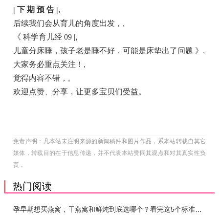
| 下 期 预 告 |
,
后续我们会从育儿的角度出发，
,
《 科学育儿经 09 |
,
儿童分床睡，孩子老是睡不好，可能是床垫出了问题 》
,
大家务必重点关注！
,
觉得内容不错，
,
欢迎点赞、分享，让更多宝贝们受益。
免责声明：凡本站未注明来源的新闻稿件和图片作品，系本站转载自其它
媒体，转载目的在于信息传递，并不代表本站赞同其观点和对其真实性负
责 。
热门阅读
孕早期想买燕窝，干燕窝和鲜炖到底选哪个？看完这5个标准再下单