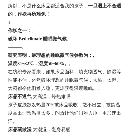
所以，不是什么床品都适合我的孩子，
一旦遇上不合适
的，
作妖
再所
难免
！
,
1
,
作妖之一：
,
破坏 Bed climate 睡眠微气候
,
———
,
研究表明，最理想的睡眠微气候参数为：
,
温度31~32℃，湿度50~60%。
,
在纺织专家看来，如果床品面料、填充物透气、除湿等
性能不佳，必然破坏理想的睡眠微气候，太热、太湿、
太闷都令他们难入睡，更难获得深度睡眠。
,
床品不
透气
太高温，燥热难眠
,
孩子皮肤散发热量70%被床品吸收，散不出去，被窝温
度高出理想温度太多，闷热让他们很难入睡，更加速出
汗。
,
床品弱散
湿
太潮湿，翻身易醒
,