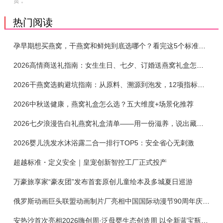
责 。
热门阅读
孕早期想买燕窝，干燕窝和鲜炖到底选哪个？看完这5个标准再下单
2026高情商送礼指南：女生生日、七夕、订婚送燕窝礼盒怎么选？不同关系选购攻略
2026干燕窝选购避坑指南：从原料、溯源到泡发，12项指标判断靠谱燕窝
2026中秋送健康，燕窝礼盒怎么选？五大维度+场景化推荐
2026七夕浪漫告白礼燕窝礼盒清单——用一份滋养，说出藏在心底的爱
2026婴儿洗发水沐浴露二合一排行TOP5：安全省心无刺激
超越标准・定义安全｜皇宠创新智控工厂正式投产
万豪旅享家“豪友团”发布首套原创儿童绘本及多城夏日巡游
俄罗斯动画巨头联盟动画制片厂亮相中国国际动漫节90周年庆开启中国之旅新篇章
安热沙首次亮相2026嗨创周·泛母婴生态创造周 以全新蓝宝瓶定义婴童防晒新标杆