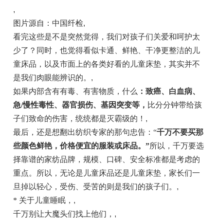
,
图片源自：中国纤检
,
看完这些是不是突然觉得，我们对孩子们关爱和呵护太
少了？同时，也觉得看似卡通、鲜艳、干净更整洁的儿
童床品，以及市面上的各类好看的儿童床垫，其实并不
是我们肉眼能辨识的。
,
如果内部含有有毒、有害物质，什么
：致癌、白血病、
急/慢性毒性、器官损伤、基因突变等，
比分分钟带给孩
子们致命的伤害，统统都是灭霸级的！
,
最后，还是想翻出纺织专家的那句忠告：“
千万不要买那
些颜色鲜艳，价格便宜的服装或床品。”
所以，千万要选
择靠谱的家纺品牌，规模、口碑、安全标准都是考虑的
重点。所以，无论是儿童床品还是儿童床垫，家长们一
旦掉以轻心，受伤、受苦的则是我们的孩子们。
,
* 关于儿童睡眠，
,
千万别让大魔头们找上他们，
,