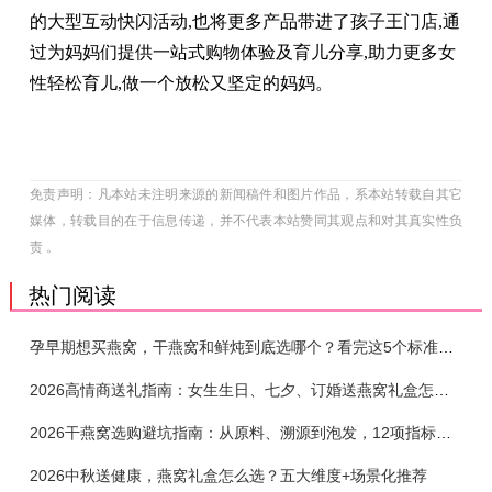
的大型互动快闪活动,也将更多产品带进了孩子王门店,通
过为妈妈们提供一站式购物体验及育儿分享,助力更多女
性轻松育儿,做一个放松又坚定的妈妈。
免责声明：凡本站未注明来源的新闻稿件和图片作品，系本站转载自其它
媒体，转载目的在于信息传递，并不代表本站赞同其观点和对其真实性负
责 。
热门阅读
孕早期想买燕窝，干燕窝和鲜炖到底选哪个？看完这5个标准再下单
2026高情商送礼指南：女生生日、七夕、订婚送燕窝礼盒怎么选？不同关系选购攻略
2026干燕窝选购避坑指南：从原料、溯源到泡发，12项指标判断靠谱燕窝
2026中秋送健康，燕窝礼盒怎么选？五大维度+场景化推荐