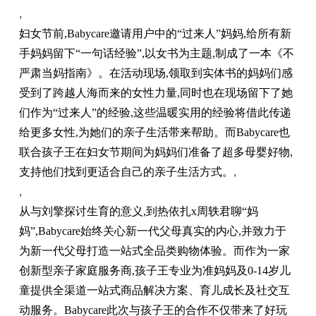
,
妇女节前,Babycare邀请用户中的“过来人”妈妈,给所有新
手妈妈留下“一句话经验”,以女书为主题,制成了一本《不
严肃当妈指南》。在活动现场,领取到实体书的妈妈们感
受到了跨越人海而来的女性力量,同时也在现场留下了她
们作为“过来人”的经验,这些温暖实用的经验将借此传递
给更多女性,为她们的亲子生活带来帮助。而Babycare也
联合孩子王在妇女节期间为妈妈们准备了超多母婴好物,
支持他们找到更适合自己的亲子生活方式。
,
,
从与刘擎探讨生育的意义,到热依扎x周轶君聊“妈
妈”,Babycare始终关心新一代父母真实的内心,并致力于
为新一代父母打造一站式全品类购物体验。而作为一家
创新型亲子家庭服务商,孩子王专业为准妈妈及0-14岁儿
童提供全渠道一站式商品解决方案、育儿成长及社交互
动服务。Babycare此次与孩子王的合作不仅带来了好玩