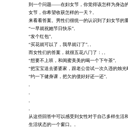
到一个问题——在妇女节，你觉得该怎样为身边
女节，你希望收获怎样的一天？
,
来看看答案。男性们很统一的认识到了妇女节的
“一早就祝她节日快乐”
,
“发个红包”
,
“买花就可以了，我早就订了”
, ,
而女性们的答案，就很五花八门了：
, ,
“想要不上班，和闺蜜美美的喝一个下午茶”
,
“把宝宝送去婆婆家，跟老公尝试一次久违的烛光
“约一下健身课，把欠的债好好还一还”
,
,
,
,
,
从这些回答中可以感受到女性对于自己多样生活
生活状态的一个窗口。
,