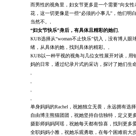
而男性的视角里，妇女节更多是一个需要“向女性
花，这一切更像是一些“必须的小事儿”，他们明
当然不。
,
“妇女节快乐”身后，有具体且精彩的她们
,
KUB选择从“woman不止快乐”切入，没有博人
绪，从具体的她，找到具体的精彩。
,
KUB以一种平视的视角与几位女性展开对谈，用
妈的日常，通过纪录片式的采访，探讨了她们生命中
,
,
,
,
单身妈妈的Rachel，祝她独立无畏，永远拥有选
自由博主熊猫团团，祝她坚持自信独特，定义更
摄影师妈妈阿瑶，祝她每天都有惊喜，找到更多
全职妈妈小雅，祝她乐观勇敢，在每个困难前大