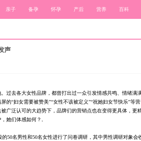
亲子
备孕
怀孕
产后
营养
百科
发声
地。过去各大女性品牌，都曾打出过一众引发情感共鸣、情绪满
的“妇女需要被赞美”“女性不该被定义”“祝她妇女节快乐”等营
益被广泛认可的大趋势下，品牌们的营销点也在变得更具体，更
户，她们体感如何？
,
段的50名男性和50名女性进行了问卷调研，其中男性调研对象会