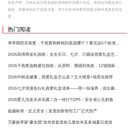
免责声明：凡本站未注明来源的新闻稿件和图片作品，系本站转载自其它
媒体，转载目的在于信息传递，并不代表本站赞同其观点和对其真实性负
责 。
热门阅读
孕早期想买燕窝，干燕窝和鲜炖到底选哪个？看完这5个标准再下单
2026高情商送礼指南：女生生日、七夕、订婚送燕窝礼盒怎么选？不同关系选购攻略
2026干燕窝选购避坑指南：从原料、溯源到泡发，12项指标判断靠谱燕窝
2026中秋送健康，燕窝礼盒怎么选？五大维度+场景化推荐
2026七夕浪漫告白礼燕窝礼盒清单——用一份滋养，说出藏在心底的爱
2026婴儿洗发水沐浴露二合一排行TOP5：安全省心无刺激
超越标准・定义安全｜皇宠创新智控工厂正式投产
万豪旅享家“豪友团”发布首套原创儿童绘本及多城夏日巡游