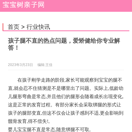
首页
>
行业快讯
孩子腿不直的热点问题，爱矫健给你专业解
答！
2023年3月23日
编辑:王佳
在孩子刚学走路的阶段,家长可能观察到宝宝的腿不
直,就会忍不住猜测是不是哪里出了问题。实际上,低龄幼
儿腿形弯曲是常态,并且他们的腿形会随着成长出现变化,
这是正常的发育过程。有部分家长会采取绑腿的形式让
孩子的腿部变直,但这不仅会让孩子感到不适,更会影响到
髋骨发育,得不偿失!
,
婴儿宝宝腿不直是常态,随意绑腿不可取
,