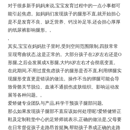
对于很多新手妈妈来说,宝宝发育过程中的一点小事都可
能引起焦虑。如妈妈们发现孩子的腿形不直,就开始担心
是不是发育不良、缺乏营养、钙没补足等,还会担心厚厚
的纸尿裤影响腿形。
,
,
其实,宝宝在妈妈肚子里时,受到空间范围限制,四肢常常
呈现弯曲状态,这是正常的。大部分孩子在2岁左右还是O
形腿,之后会发展成X形腿,大约8岁左右才会彻底变直。
在此期间,不用过度焦虑孩子的腿形是否不直,利用绑腿实
现腿形变直更是错误的做法。操作不当的绑腿可能会导
致骨骼关节脱位、血液不通损伤皮肤组织、影响运动发
展等各种问题。
,
爱矫健专业团队与产品,科学干预孩子腿部问题
,
那么如果发现孩子腿部不直应该如何处理呢?爱矫健矫正
鞋及定制鞋垫中心的足矫师就表示,正确的做法是,父母要
在日常督促孩子走路昂首挺胸,帮助孩子养成正确的走路