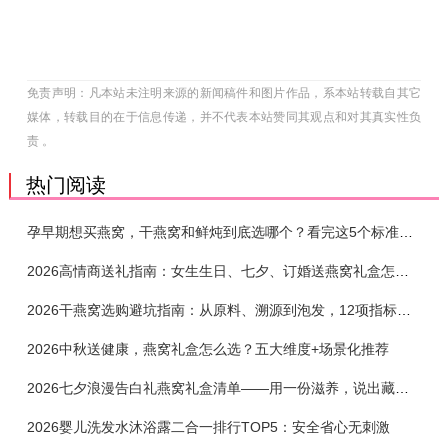
免责声明：凡本站未注明来源的新闻稿件和图片作品，系本站转载自其它
媒体，转载目的在于信息传递，并不代表本站赞同其观点和对其真实性负
责 。
热门阅读
孕早期想买燕窝，干燕窝和鲜炖到底选哪个？看完这5个标准再下单
2026高情商送礼指南：女生生日、七夕、订婚送燕窝礼盒怎么选？不同关系选购攻略
2026干燕窝选购避坑指南：从原料、溯源到泡发，12项指标判断靠谱燕窝
2026中秋送健康，燕窝礼盒怎么选？五大维度+场景化推荐
2026七夕浪漫告白礼燕窝礼盒清单——用一份滋养，说出藏在心底的爱
2026婴儿洗发水沐浴露二合一排行TOP5：安全省心无刺激