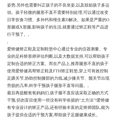
姿势,另外也需要纠正孩子的不良坐姿,以及鼓励孩子多运
动。孩子轻微的腿形不直不需要特别处理,可以通过改变
日常饮食习惯、多补钙和维生素D解决。如果是严重的O
形腿或X形腿,影响孩子的生活,就要通过矫正鞋等产品进
行干预了。
,
,
爱矫健矫正鞋及定制鞋垫中心通过专业的仪器测量、专
业的足科矫形师评估判断,以及大数据支持,可以帮助孩子
定制合适的矫正方案。而在产品上,推荐腿形不直的孩子
使用爱矫健高帮矫正鞋及FTH矫正鞋垫,穿上可有效控制
足踝关节,协助控制膝部的力线,减少膝关节、髋关节出现
劳损的几率,科学干预孩子腿形不直等问题。
,
最后再提醒爸爸妈妈们,孩子腿不直应该采取正确的方式
干预,切勿盲目使用一些没有科学依据的“土方法”!爱矫健
有专业设计的矫正产品,还有经验丰富的足矫师团队,能为
孩子提供合适的干预方案,帮助孩子足腿健康成长。