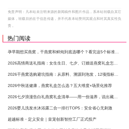
免责声明：凡本站未注明来源的新闻稿件和图片作品，系本站转载自其它
媒体，转载目的在于信息传递，并不代表本站赞同其观点和对其真实性负
责 。
热门阅读
孕早期想买燕窝，干燕窝和鲜炖到底选哪个？看完这5个标准再下单
2026高情商送礼指南：女生生日、七夕、订婚送燕窝礼盒怎么选？不同关系选购攻略
2026干燕窝选购避坑指南：从原料、溯源到泡发，12项指标判断靠谱燕窝
2026中秋送健康，燕窝礼盒怎么选？五大维度+场景化推荐
2026七夕浪漫告白礼燕窝礼盒清单——用一份滋养，说出藏在心底的爱
2026婴儿洗发水沐浴露二合一排行TOP5：安全省心无刺激
超越标准・定义安全｜皇宠创新智控工厂正式投产