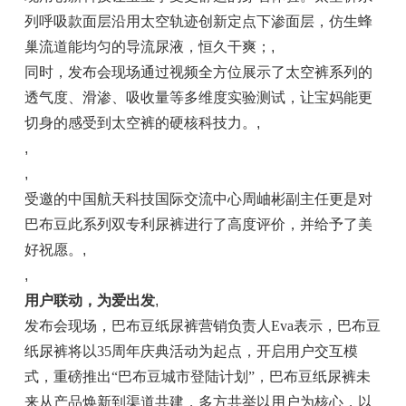
列呼吸款面层沿用太空轨迹创新定点下渗面层，仿生蜂
巢流道能均匀的导流尿液，恒久干爽；
,
同时，发布会现场通过视频全方位展示了太空裤系列的
透气度、滑渗、吸收量等多维度实验测试，让宝妈能更
切身的感受到太空裤的硬核科技力。
,
,
,
受邀的中国航天科技国际交流中心周岫彬副主任更是对
巴布豆此系列双专利尿裤进行了高度评价，并给予了美
好祝愿。
,
,
用户联动，为爱出发
,
发布会现场，巴布豆纸尿裤营销负责人Eva表示，巴布豆
纸尿裤将以35周年庆典活动为起点，开启用户交互模
式，重磅推出“巴布豆城市登陆计划”，巴布豆纸尿裤未
来从产品焕新到渠道共建，多方共举以用户为核心，以