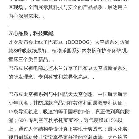
区现场，全面展示其科技与安全的产品品质，触达用户
内心深层需求。
,
,
匠心品质，科技赋能
,
此次发布会上线了巴布豆（BOBDOG）太空裤系列防漏
款&呼吸款纸尿裤、植物乐园系列内衣裤和护脊床垫/儿
童床三个类目新品。
,
巴布豆尿裤电商总监木兰分享了巴布豆太空裤新品系列
的研发理念、专利科技和差异化亮点。
,
,
巴布豆太空裤系列与中国航天太空创想、中国航天航天
少年联名，其防漏款产品拥有芯体和面层双专利认证，
15条导流轨道，吸速约等于国标的5倍，真正做到高能防
漏；600+专利空气枕承托宝宝PP，透气度增加15%以
上，通过人体结构学设计真正实现干爽透气；最大化实
现用创新科技让宝宝享受更舒适的穿着体验。太空裤系