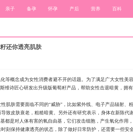
亲子
备孕
怀孕
产后
营养
百科
萄籽还你透亮肌肤
氧化等概念成为女性消费者避不开的话题。为了满足广大女性美
se斯维诗匠心研发出升级版葡萄籽产品，帮助女性击退暗黄，拥有
性肌肤需要面临不同的“威胁”，比如紫外线、电子产品辐射、
而导致皮肤衰老，粗糙暗黄。另外还有研究表示，身体在新陈代
由基都是对人体有害的氧自由基，它们攻击细胞，产生氧化作用
肤时刻保持健康透亮的状态，除了做好日常防护，还需要一些安