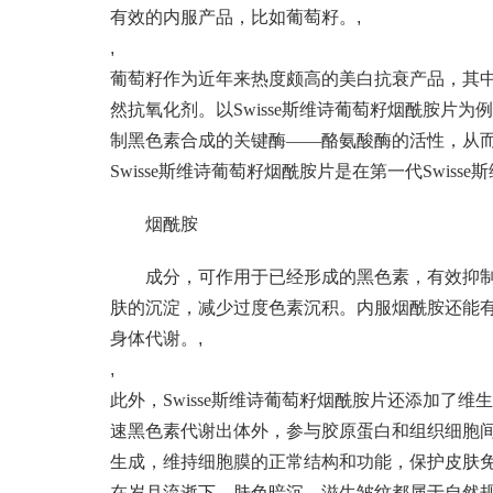
有效的内服产品，比如葡萄籽。
,
,
葡萄籽作为近年来热度颇高的美白抗衰产品，其
然抗氧化剂。以Swisse斯维诗葡萄籽烟酰胺片
制黑色素合成的关键酶——酪氨酸酶的活性，从
Swisse斯维诗葡萄籽烟酰胺片是在第一代Swi
烟酰胺
成分，可作用于已经形成的黑色素，有效抑
肤的沉淀，减少过度色素沉积。内服烟酰胺还能
身体代谢。
,
,
此外，Swisse斯维诗葡萄籽烟酰胺片还添加了
速黑色素代谢出体外，参与胶原蛋白和组织细胞
生成，维持细胞膜的正常结构和功能，保护皮肤
在岁月流逝下，肤色暗沉、滋生皱纹都属于自然规律