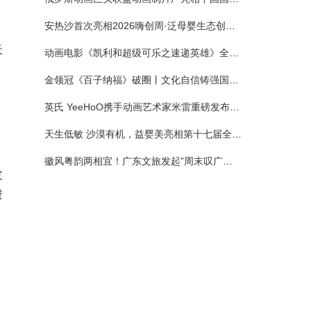
安热沙首次亮相2026嗨创周·泛母婴生态创造周 以全新蓝宝瓶定义婴童防晒新标杆
天
动画电影《凯利和超级可乐之速递英雄》全国预售正式开启 春日音舞冒险静待影院相约
金领冠《百子纳福》破圈丨文化自信铸强国底色 品质国粉守护新生
英氏 YeeHoO携手动画艺术家米雷重磅发布联名系列，联袂京东深化全渠道战略
天生低敏 沙漠有机，益婴美亮相第十七届全国营养科学大会，展示中国婴幼儿营养创新成果
徽风粤韵两相宜！广东文旅发起”周末叹广东”邀约
皮
进