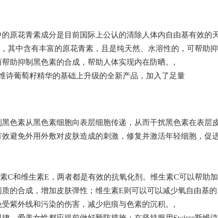
中的原花青素成分是目前国际上公认的清除人体内自由基有效的
为例，其中含有丰富的原花青素，且是纯天然、水溶性的，可帮助抑
而帮助抑制黑色素的合成，帮助人体实现内在防晒。
,
sse斯维诗葡萄籽精华的基础上升级的全新产品，加入了足量
制黑色素从黑色素细胞向表层细胞传递，从而干扰黑色素在表层
有效避免外用外敷对皮肤造成的刺激，修复并激活年轻细胞，促
维生素C和维生素E，两者都是有效的抗氧化剂。维生素C可以帮助加
间质的合成，增加皮肤弹性；维生素E则可以可以减少氧自由基的
免受紫外线和污染的伤害，减少疤痕与色素的沉积。
,
，爱美女性都应提前做好预防措施：在坚持服用Swisse斯维诗