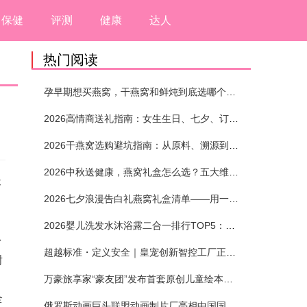
保健
评测
健康
达人
热门阅读
孕早期想买燕窝，干燕窝和鲜炖到底选哪个？看完这5个标准再下单
2026高情商送礼指南：女生生日、七夕、订婚送燕窝礼盒怎么选？不同关系选购攻略
2026干燕窝选购避坑指南：从原料、溯源到泡发，12项指标判断靠谱燕窝
2026中秋送健康，燕窝礼盒怎么选？五大维度+场景化推荐
容
2026七夕浪漫告白礼燕窝礼盒清单——用一份滋养，说出藏在心底的爱
2026婴儿洗发水沐浴露二合一排行TOP5：安全省心无刺激
粉
超越标准・定义安全｜皇宠创新智控工厂正式投产
谢
，
万豪旅享家“豪友团”发布首套原创儿童绘本及多城夏日巡游
全
俄罗斯动画巨头联盟动画制片厂亮相中国国际动漫节90周年庆开启中国之旅新篇章