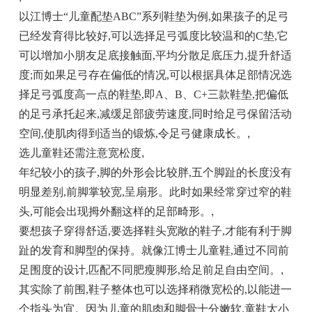
以江博士“儿童配垫ABC”系列鞋垫为例,如果孩子的足弓
已经发育得比较好,可以选择足弓弧度比较温和的C垫,它
可以增加小朋友足底接触面,平均分散足底压力,提升舒适
度;而如果足弓存在偏低的情况,可以根据具体足部情况选
择足弓弧度高一点的鞋垫,即A、B、C+三款鞋垫,把偏低
的足弓承托起来,减缓足部疲劳速度,同时给足弓保留活动
空间,使肌肉得到适当的锻炼,令足弓健康成长。
,
选儿童鞋还需注意宽松度
,
年纪较小的孩子,脚的外形会比较胖,五个脚趾的长度没有
明显差别,前脚掌较宽,呈扇形。此时如果经常穿过窄的鞋
头,可能会出现拇外翻这样的足部畸形。
,
要想孩子穿得舒适,要选择鞋头宽敞的鞋子,才能有利于脚
趾的发育和脚型的保持。就像江博士儿童鞋,通过不同前
足围度的设计,匹配不同肥瘦脚形,给足前足自由空间。
,
其实除了前围,鞋子整体也可以选择稍微宽松的,以能进一
个指头为宜。因为儿童的肌肉和脚骨十分嫩软,童鞋太小