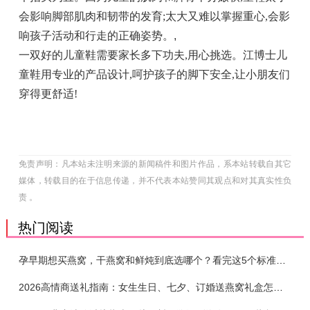
会影响脚部肌肉和韧带的发育;太大又难以掌握重心,会影
响孩子活动和行走的正确姿势。
,
一双好的儿童鞋需要家长多下功夫,用心挑选。江博士儿
童鞋用专业的产品设计,呵护孩子的脚下安全,让小朋友们
穿得更舒适!
免责声明：凡本站未注明来源的新闻稿件和图片作品，系本站转载自其它
媒体，转载目的在于信息传递，并不代表本站赞同其观点和对其真实性负
责 。
热门阅读
孕早期想买燕窝，干燕窝和鲜炖到底选哪个？看完这5个标准再下单
2026高情商送礼指南：女生生日、七夕、订婚送燕窝礼盒怎么选？不同关系选购攻略