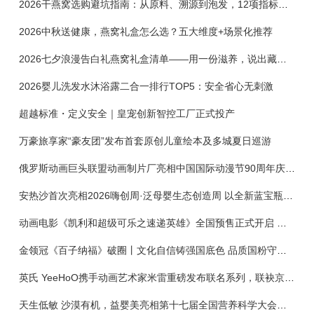
2026干燕窝选购避坑指南：从原料、溯源到泡发，12项指标判断靠谱燕窝
2026中秋送健康，燕窝礼盒怎么选？五大维度+场景化推荐
2026七夕浪漫告白礼燕窝礼盒清单——用一份滋养，说出藏在心底的爱
2026婴儿洗发水沐浴露二合一排行TOP5：安全省心无刺激
超越标准・定义安全｜皇宠创新智控工厂正式投产
万豪旅享家“豪友团”发布首套原创儿童绘本及多城夏日巡游
俄罗斯动画巨头联盟动画制片厂亮相中国国际动漫节90周年庆开启中国之旅新篇章
安热沙首次亮相2026嗨创周·泛母婴生态创造周 以全新蓝宝瓶定义婴童防晒新标杆
动画电影《凯利和超级可乐之速递英雄》全国预售正式开启 春日音舞冒险静待影院相约
金领冠《百子纳福》破圈丨文化自信铸强国底色 品质国粉守护新生
英氏 YeeHoO携手动画艺术家米雷重磅发布联名系列，联袂京东深化全渠道战略
天生低敏 沙漠有机，益婴美亮相第十七届全国营养科学大会，展示中国婴幼儿营养创新成果