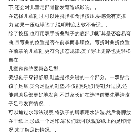
下,还会对儿童足部骨骼发育造成影响。
,
在选择儿童鞋时,可以用拇指和食指按压,要感觉有支撑
力,如果一压就塌陷了,说明鞋底太软不合适。
,
除了按压,也可用双手折叠鞋子的底部,判断其是否容易弯
曲,且弯曲的位置是否在前掌而非腰位。弯折时曲折位置
在前掌的儿童鞋,更符合步态规律,孩子穿上走路也更轻松
自在。
,
儿童鞋鞋垫要契合足型
,
要想鞋子穿得舒服,鞋垫是很关键的一个部分。一双贴合
孩子足底,契合足型的鞋垫,不仅能够提升穿鞋舒适度,还
能帮助足部更好地发育,不过家长们在选择前要先弄清孩
子足弓发育情况。
,
可以通过水印法观察,将孩子的脚底用水沾湿,然后将脚放
在干纸上,形成一个足印,家长们就可以观察纸上的足印情
况,来了解足部情况。
,
,