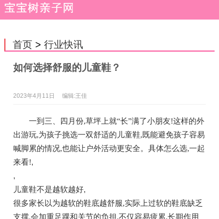
首页
>
行业快讯
如何选择舒服的儿童鞋？
2023年4月11日
编辑:王佳
一到三、四月份,草坪上就“长”满了小朋友!这样的外
出游玩,为孩子挑选一双舒适的儿童鞋,既能避免孩子容易
喊脚累的情况,也能让户外活动更安全。具体怎么选,一起
来看!
,
,
儿童鞋不是越软越好
,
很多家长以为越软的鞋底越舒服,实际上过软的鞋底缺乏
支撑,会加重足踝和关节的负担,不仅容易疲累,长期作用