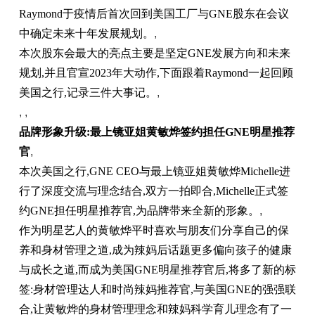
Raymond于疫情后首次回到美国工厂与GNE股东在会议
中确定未来十年发展规划。
,
本次股东会最大的亮点主要是坚定GNE发展方向和未来
规划,并且官宣2023年大动作,下面跟着Raymond一起回顾
美国之行,记录三件大事记。
,
, ,
品牌形象升级:最上镜亚姐黄敏烨签约担任
GNE
明星推荐
官
,
本次美国之行,GNE CEO与最上镜亚姐黄敏烨Michelle进
行了深度交流与理念结合,双方一拍即合,Michelle正式签
约GNE担任明星推荐官,为品牌带来全新的形象。
,
作为明星艺人的黄敏烨平时喜欢与朋友们分享自己的保
养和身材管理之道,成为辣妈后话题更多偏向孩子的健康
与成长之道,而成为美国GNE明星推荐官后,将多了新的标
签:身材管理达人和时尚辣妈推荐官,与美国GNE的强强联
合,让黄敏烨的身材管理理念和辣妈科学育儿理念有了一