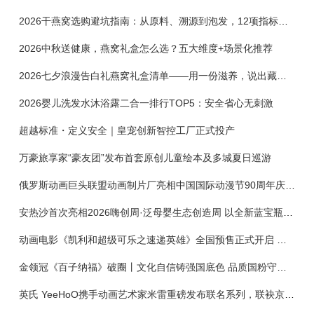
2026干燕窝选购避坑指南：从原料、溯源到泡发，12项指标判断靠谱燕窝
2026中秋送健康，燕窝礼盒怎么选？五大维度+场景化推荐
2026七夕浪漫告白礼燕窝礼盒清单——用一份滋养，说出藏在心底的爱
2026婴儿洗发水沐浴露二合一排行TOP5：安全省心无刺激
超越标准・定义安全｜皇宠创新智控工厂正式投产
万豪旅享家“豪友团”发布首套原创儿童绘本及多城夏日巡游
俄罗斯动画巨头联盟动画制片厂亮相中国国际动漫节90周年庆开启中国之旅新篇章
安热沙首次亮相2026嗨创周·泛母婴生态创造周 以全新蓝宝瓶定义婴童防晒新标杆
动画电影《凯利和超级可乐之速递英雄》全国预售正式开启 春日音舞冒险静待影院相约
金领冠《百子纳福》破圈丨文化自信铸强国底色 品质国粉守护新生
英氏 YeeHoO携手动画艺术家米雷重磅发布联名系列，联袂京东深化全渠道战略