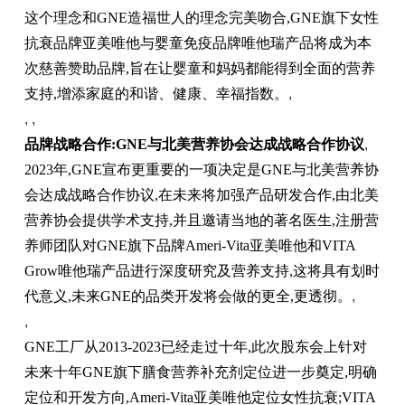
这个理念和GNE造福世人的理念完美吻合,GNE旗下女性
抗衰品牌亚美唯他与婴童免疫品牌唯他瑞产品将成为本
次慈善赞助品牌,旨在让婴童和妈妈都能得到全面的营养
支持,增添家庭的和谐、健康、幸福指数。
,
, ,
品牌战略合作:G
NE
与北美营养协会达成战略合作协议
,
2023年,GNE宣布更重要的一项决定是GNE与北美营养协
会达成战略合作协议,在未来将加强产品研发合作,由北美
营养协会提供学术支持,并且邀请当地的著名医生,注册营
养师团队对GNE旗下品牌Ameri-Vita亚美唯他和VITA
Grow唯他瑞产品进行深度研究及营养支持,这将具有划时
代意义,未来GNE的品类开发将会做的更全,更透彻。
,
,
GNE工厂从2013-2023已经走过十年,此次股东会上针对
未来十年GNE旗下膳食营养补充剂定位进一步奠定,明确
定位和开发方向,Ameri-Vita亚美唯他定位女性抗衰;VITA