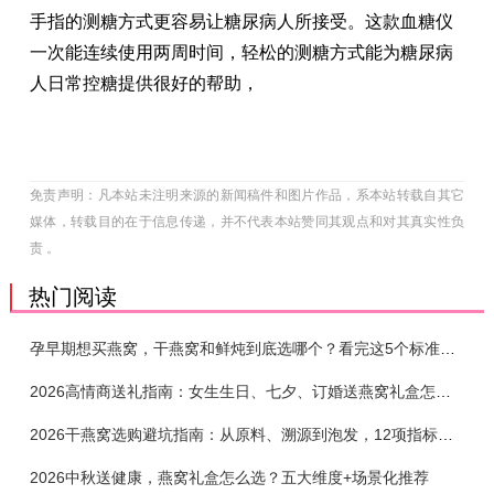
手指的测糖方式更容易让糖尿病人所接受。这款血糖仪
一次能连续使用两周时间，轻松的测糖方式能为糖尿病
人日常控糖提供很好的帮助，
免责声明：凡本站未注明来源的新闻稿件和图片作品，系本站转载自其它
媒体，转载目的在于信息传递，并不代表本站赞同其观点和对其真实性负
责 。
热门阅读
孕早期想买燕窝，干燕窝和鲜炖到底选哪个？看完这5个标准再下单
2026高情商送礼指南：女生生日、七夕、订婚送燕窝礼盒怎么选？不同关系选购攻略
2026干燕窝选购避坑指南：从原料、溯源到泡发，12项指标判断靠谱燕窝
2026中秋送健康，燕窝礼盒怎么选？五大维度+场景化推荐