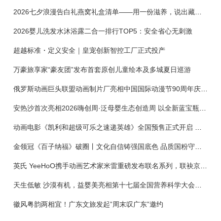
2026七夕浪漫告白礼燕窝礼盒清单——用一份滋养，说出藏在心底的爱
2026婴儿洗发水沐浴露二合一排行TOP5：安全省心无刺激
超越标准・定义安全｜皇宠创新智控工厂正式投产
万豪旅享家“豪友团”发布首套原创儿童绘本及多城夏日巡游
俄罗斯动画巨头联盟动画制片厂亮相中国国际动漫节90周年庆开启中国之旅新篇章
安热沙首次亮相2026嗨创周·泛母婴生态创造周 以全新蓝宝瓶定义婴童防晒新标杆
动画电影《凯利和超级可乐之速递英雄》全国预售正式开启 春日音舞冒险静待影院相约
金领冠《百子纳福》破圈丨文化自信铸强国底色 品质国粉守护新生
英氏 YeeHoO携手动画艺术家米雷重磅发布联名系列，联袂京东深化全渠道战略
天生低敏 沙漠有机，益婴美亮相第十七届全国营养科学大会，展示中国婴幼儿营养创新成果
徽风粤韵两相宜！广东文旅发起”周末叹广东”邀约