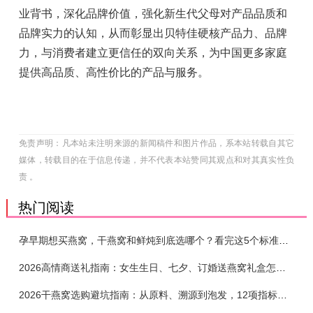
业背书，深化品牌价值，强化新生代父母对产品品质和
品牌实力的认知，从而彰显出贝特佳硬核产品力、品牌
力，与消费者建立更信任的双向关系，为中国更多家庭
提供高品质、高性价比的产品与服务。
免责声明：凡本站未注明来源的新闻稿件和图片作品，系本站转载自其它
媒体，转载目的在于信息传递，并不代表本站赞同其观点和对其真实性负
责 。
热门阅读
孕早期想买燕窝，干燕窝和鲜炖到底选哪个？看完这5个标准再下单
2026高情商送礼指南：女生生日、七夕、订婚送燕窝礼盒怎么选？不同关系选购攻略
2026干燕窝选购避坑指南：从原料、溯源到泡发，12项指标判断靠谱燕窝