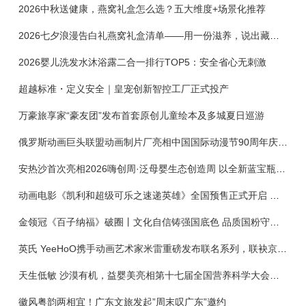
2026中秋送健康，燕窝礼盒怎么选？五大维度+场景化推荐
2026七夕浪漫告白礼燕窝礼盒清单——用一份滋养，说出藏在心底的爱
2026婴儿洗发水沐浴露二合一排行TOP5：安全省心无刺激
超越标准・定义安全｜皇宠创新智控工厂正式投产
万豪旅享家“豪友团”发布首套原创儿童绘本及多城夏日巡游
俄罗斯动画巨头联盟动画制片厂亮相中国国际动漫节90周年庆开启中国之旅新篇章
安热沙首次亮相2026嗨创周·泛母婴生态创造周 以全新蓝宝瓶定义婴童防晒新标杆
动画电影《凯利和超级可乐之速递英雄》全国预售正式开启 春日音舞冒险静待影院相约
金领冠《百子纳福》破圈丨文化自信铸强国底色 品质国粉守护新生
英氏 YeeHoO携手动画艺术家米雷重磅发布联名系列，联袂京东深化全渠道战略
天生低敏 沙漠有机，益婴美亮相第十七届全国营养科学大会，展示中国婴幼儿营养创新成果
徽风粤韵两相宜！广东文旅发起”周末叹广东”邀约