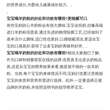
的营养成分,为婴幼儿健康成长助力。
,
,
宝宝喝羊奶粉的好处和功效有哪些
?
更细腻可口
,
有些宝妈担心羊奶粉会有很大膻味,宝宝会拒奶,但像高端
进口羊奶粉倍恩喜,通过先进的物理除膻工艺,已经做到了
基本没什么膻味,适口性也更好,口感细腻清淡,更适合宝
宝的口感喜好,获得了众多宝妈的青睐和好评。
,
宝宝喝羊奶粉的好处
和功效
有哪些
?
相信大家都已了解,
作为口碑和销量双双在线的品牌,倍恩喜无论是从奶粉品
质,还是从宝宝的喂养效果来看,都是很不错的一款羊奶
粉。当然,每个宝宝的身体情况不同,宝妈们也要注意根据
宝宝的体质和营养所需进行选择。此外,一定要选择正规
品牌的羊奶粉,并按照说明书的指导喂养宝宝。