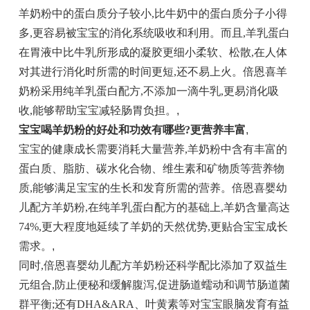
羊奶粉中的蛋白质分子较小,比牛奶中的蛋白质分子小得
多,更容易被宝宝的消化系统吸收和利用。而且,羊乳蛋白
在胃液中比牛乳所形成的凝胶更细小柔软、松散,在人体
对其进行消化时所需的时间更短,还不易上火。倍恩喜羊
奶粉采用纯羊乳蛋白配方,不添加一滴牛乳,更易消化吸
收,能够帮助宝宝减轻肠胃负担。
,
宝宝喝羊奶粉的好处和功效有哪些
?
更营养丰富
,
宝宝的健康成长需要消耗大量营养,羊奶粉中含有丰富的
蛋白质、脂肪、碳水化合物、维生素和矿物质等营养物
质,能够满足宝宝的生长和发育所需的营养。倍恩喜婴幼
儿配方羊奶粉,在纯羊乳蛋白配方的基础上,羊奶含量高达
74%,更大程度地延续了羊奶的天然优势,更贴合宝宝成长
需求。
,
同时,倍恩喜婴幼儿配方羊奶粉还科学配比添加了双益生
元组合,防止便秘和缓解腹泻,促进肠道蠕动和调节肠道菌
群平衡;还有DHA&ARA、叶黄素等对宝宝眼脑发育有益