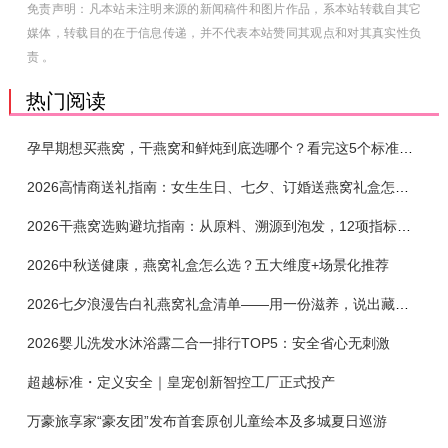
免责声明：凡本站未注明来源的新闻稿件和图片作品，系本站转载自其它
媒体，转载目的在于信息传递，并不代表本站赞同其观点和对其真实性负
责 。
热门阅读
孕早期想买燕窝，干燕窝和鲜炖到底选哪个？看完这5个标准再下单
2026高情商送礼指南：女生生日、七夕、订婚送燕窝礼盒怎么选？不同关系选购攻略
2026干燕窝选购避坑指南：从原料、溯源到泡发，12项指标判断靠谱燕窝
2026中秋送健康，燕窝礼盒怎么选？五大维度+场景化推荐
2026七夕浪漫告白礼燕窝礼盒清单——用一份滋养，说出藏在心底的爱
2026婴儿洗发水沐浴露二合一排行TOP5：安全省心无刺激
超越标准・定义安全｜皇宠创新智控工厂正式投产
万豪旅享家“豪友团”发布首套原创儿童绘本及多城夏日巡游