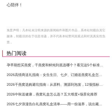
心陪伴！
免责声明：凡本站未注明来源的新闻稿件和图片作品，系本站转载自其它
媒体，转载目的在于信息传递，并不代表本站赞同其观点和对其真实性负
责 。
热门阅读
孕早期想买燕窝，干燕窝和鲜炖到底选哪个？看完这5个标准再下单
2026高情商送礼指南：女生生日、七夕、订婚送燕窝礼盒怎么选？不同关系选购攻略
2026干燕窝选购避坑指南：从原料、溯源到泡发，12项指标判断靠谱燕窝
2026中秋送健康，燕窝礼盒怎么选？五大维度+场景化推荐
2026七夕浪漫告白礼燕窝礼盒清单——用一份滋养，说出藏在心底的爱