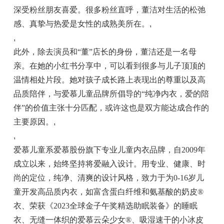
深受粉丝朋友喜爱。很多粉丝直呼，董洁对生活的松弛
感、真挚与热爱是女性的成熟美所在。
,
,
此外，除去演员和“董”店长的身份，董洁还是一名母
亲。在她的小红书分享中，可以看到很多与儿子顶顶的
温情相处片段。她对孩子成长路上表现出的尊重以及高
品质陪伴，与爱慕儿童品牌所倡导的“纯净内衣，爱的陪
伴”的价值主张十分匹配，或许这也是双方能达成合作的
主要原因。
,
,
爱慕儿童系爱慕股份旗下专业儿童内衣品牌，自2009年
成立以来，始终坚持将爱融入设计。用专业、健康、时
尚的定位，纯净、清爽的设计风格，致力于为0-16岁儿
童开发高品质内衣，如富含蛋白纤维和氨基酸的奶皮®
衣、荣获《2023全球金子午奖精选助眠装备》的睡眠
衣、无缝一体织的爱慕云朵少女®、吸湿速干的小冰皮