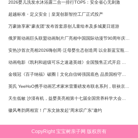
2026婴儿洗发水沐浴露二合一排行TOP5：安全省心无刺激
超越标准・定义安全｜皇宠创新智控工厂正式投产
万豪旅享家“豪友团”发布首套原创儿童绘本及多城夏日巡游
俄罗斯动画巨头联盟动画制片厂亮相中国国际动漫节90周年庆开启中国之旅新篇章
安热沙首次亮相2026嗨创周·泛母婴生态创造周 以全新蓝宝瓶定义婴童防晒新标杆
动画电影《凯利和超级可乐之速递英雄》全国预售正式开启 春日音舞冒险静待影院相约
金领冠《百子纳福》破圈丨文化自信铸强国底色 品质国粉守护新生
英氏 YeeHoO携手动画艺术家米雷重磅发布联名系列，联袂京东深化全渠道战略
天生低敏 沙漠有机，益婴美亮相第十七届全国营养科学大会，展示中国婴幼儿营养创新成果
徽风粤韵两相宜！广东文旅发起”周末叹广东”邀约
CopyRight 宝宝树亲子网 版权所有