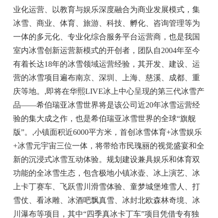
业化运营、以教育与娱乐深度融合为商业发展模式，集
冰雪、商业、体育、旅游、科技、孵化、咨询管理等为
一体的多元化、专业化综合服务平台运营商，也是我国
室内冰雪创新运营新模式的开创者，团队自2004年至今
有着长达18年的冰雪领域运营经验，其开发、建设、运
营的冰雪项目遍布南京、深圳、上海、慈溪、成都、重
庆等地。
,
即将在华熙LIVE冰上中心呈现的第三代冰雪产
品——希伯瑞亚冰雪世界将是该公司近20年冰雪运营经
验的集大成之作，也是希伯瑞亚冰雪世界的全球“旗舰
版”。
,
小镇面积近6000平方米，首创冰雪体育+冰雪娱乐
+冰雪元宇宙三位一体，将带给市民瑰丽的视觉盛宴和全
新的沉浸式冰雪互动体验。规划建设兼具娱乐和体育双
功能的全冰雪生态，包含极地小镇冰壶、冰上演艺、冰
上卡丁赛车、飞跃雪川滑雪体验、童梦城堡堆雪人、打
雪仗、看冰雕、冰酒吧飘真雪、冰封北欧森林奇境、冰
川瀑布等项目，其中“四季真冰卡丁车”项目凭借专有独