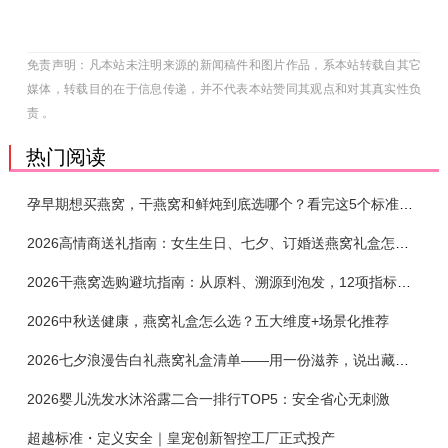
免责声明：凡本站未注明来源的新闻稿件和图片作品，系本站转载自其它
媒体，转载目的在于信息传递，并不代表本站赞同其观点和对其真实性负
责 。
热门阅读
孕早期想买燕窝，干燕窝和鲜炖到底选哪个？看完这5个标准再下单
2026高情商送礼指南：女生生日、七夕、订婚送燕窝礼盒怎么选？不同关系选购攻略
2026干燕窝选购避坑指南：从原料、溯源到泡发，12项指标判断靠谱燕窝
2026中秋送健康，燕窝礼盒怎么选？五大维度+场景化推荐
2026七夕浪漫告白礼燕窝礼盒清单——用一份滋养，说出藏在心底的爱
2026婴儿洗发水沐浴露二合一排行TOP5：安全省心无刺激
超越标准・定义安全｜皇宠创新智控工厂正式投产