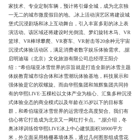
家技术、专业定制车辆，预计将引爆全城，成为北京独
一无二的城市微度假目的地。
,
冰上活动演艺区将建设城
堡式沉浸剧场和冰上互动舞台，引入丰富多彩的冰上表
演活动。该区域还将建设时光倒流、梦幻旋转木马、VR
篮球、VR棒球攀爬、VR赛车、VR射击等20余种元宇宙
沉浸式体验活动区，满足消费者数字娱乐体验需求。
,
据
启明迪瑞（北京）文化旅游有限公司总经理王阳介
绍：“希伯瑞亚冰雪世界的宗旨就是打造全新的冰雪主题
体娱教育城市综合体和冰雪潮玩体验基地，科技展示和
强体验是它的双螺旋。而由华熙集团和旭辉集团共同持
有的华熙LIVE·五棵松以文体产业为核心、汇集多种沉浸
式体验业态的商业模式以及年龄在35岁以下的目标客
群，和希伯瑞亚冰雪世界的运营理念高度契合。我们有
信心将它打造成为北京又一网红打卡点。”
,
据介绍，冬
奥冰球训练馆华熙LIVE冰上中心建筑面积38900平方
米，外立面采用格栅幕墙体系，通过几何图形组成雪花