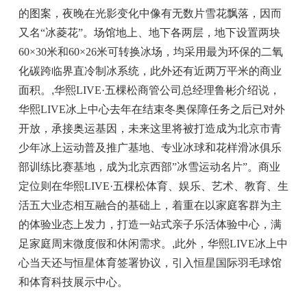
的图案，夜晚在光影变化中像有无数片雪花飘落，因而
又名“冰菱花”。场馆地上、地下各两层，地下设置两块
60×30米和60×26米可转换冰场，均采用最为环保的二氧
化碳跨临界直冷制冰系统，此外还有近两万平米的商业
面积。
,
华熙LIVE·五棵松商管公司总经理鲁彬介绍说，
华熙LIVE冰上中心去年在结束冬奥保障任务之后已对外
开放，承接奥运基因，未来这里将被打造成为北京市青
少年冰上运动普及推广基地、专业冰球和花样滑冰俱乐
部训练比赛基地，成为北京西部”冰雪运动名片”。商业
定位则在华熙LIVE·五棵松体育、娱乐、艺术、教育、生
活五大业态相互融合的基础上，着重在以家庭客群为主
的体验业态上发力，打造一站式亲子乐活体验中心，满
足家庭周末微度假和休闲需求。
,
此外，华熙LIVE冰上中
心当天还与恒星体育签署协议，引入恒星国际羽毛球馆
和体育科技展示中心。