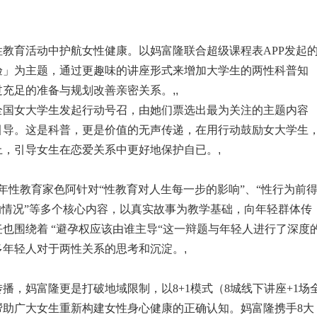
教育活动中护航女性健康。以妈富隆联合超级课程表APP发起
验」为主题，通过更趣味的讲座形式来增加大学生的两性科普知
过充足的准备与规划改善亲密关系。
,,
全国女大学生发起行动号召，由她们票选出最为关注的主题内容
引导。这是科普，更是价值的无声传递，在用行动鼓励女大学生
上，引导女生在恋爱关系中更好地保护自已。
,
年性教育家色阿针对“性教育对人生每一步的影响”、“性行为前
的情况”等多个核心内容，以真实故事为教学基础，向年轻群体传
也围绕着 “避孕权应该由谁主导“这一辩题与年轻人进行了深度
多年轻人对于两性关系的思考和沉淀。
,
播，妈富隆更是打破地域限制，以8+1模式（8城线下讲座+1场
帮助广大女生重新构建女性身心健康的正确认知。妈富隆携手8大