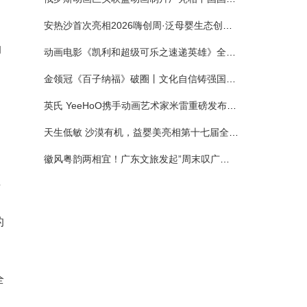
安热沙首次亮相2026嗨创周·泛母婴生态创造周 以全新蓝宝瓶定义婴童防晒新标杆
的
动画电影《凯利和超级可乐之速递英雄》全国预售正式开启 春日音舞冒险静待影院相约
金领冠《百子纳福》破圈丨文化自信铸强国底色 品质国粉守护新生
英氏 YeeHoO携手动画艺术家米雷重磅发布联名系列，联袂京东深化全渠道战略
，
天生低敏 沙漠有机，益婴美亮相第十七届全国营养科学大会，展示中国婴幼儿营养创新成果
徽风粤韵两相宜！广东文旅发起”周末叹广东”邀约
得
的
全