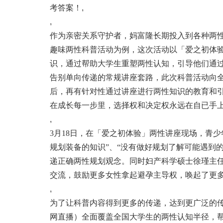
考答案！
,
,
作为亲密关系守护者，妈富隆长期投入到各种两性
趣味两性科普活动为例，这次活动以「爱之初体
识，通过帮助大学生重塑两性认知，引导他们通
告别单向传递的常规讲座套路，此次科普活动向
后，再有针对性通过讲座进行两性知识的教育和
在成长每一步里，选择权和决定权永远在自已手
,
3月18日，在「爱之初体验」两性讲座现场，青少
规划装备的知识”、“没有做好规划了解可能遇到
递正确两性规划观念。同时妇产科学硕士徐瑾主任
交流，鼓励更多女性拿起避孕主导权，唤起了更
,
为了让科普内容得到更多的传递，达到更广泛的传
网直播）全面覆盖全国大学生的两性认知半径，