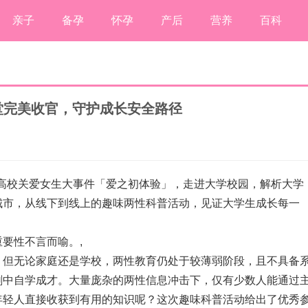
亲子
备孕
怀孕
产后
营养
百科
堂完美收官，守护成长安全路径
起高校关爱女生大事件「爱之初体验」，走进大学校园，解析大学
城市，从线下到线上的趣味两性科普活动，见证大学生成长每一
重要性不言而喻。
,
，但无论家庭还是学校，两性教育仍处于较薄弱阶段，且不具备
剧中自学成才。大量庞杂的两性信息冲击下，仅有少数人能通过
年轻人直接收获到有用的知识呢？这次趣味科普活动给出了优秀