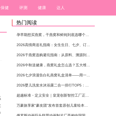
保健
评测
健康
达人
热门阅读
孕早期想买燕窝，干燕窝和鲜炖到底选哪个？看完这5个标准再下单
2026高情商送礼指南：女生生日、七夕、订婚送燕窝礼盒怎么选？不同关系选购攻略
2026干燕窝选购避坑指南：从原料、溯源到泡发，12项指标判断靠谱燕窝
2026中秋送健康，燕窝礼盒怎么选？五大维度+场景化推荐
2026七夕浪漫告白礼燕窝礼盒清单——用一份滋养，说出藏在心底的爱
2026婴儿洗发水沐浴露二合一排行TOP5：安全省心无刺激
超越标准・定义安全｜皇宠创新智控工厂正式投产
系
主
万豪旅享家“豪友团”发布首套原创儿童绘本及多城夏日巡游
参
俄罗斯动画巨头联盟动画制片厂亮相中国国际动漫节90周年庆开启中国之旅新篇章