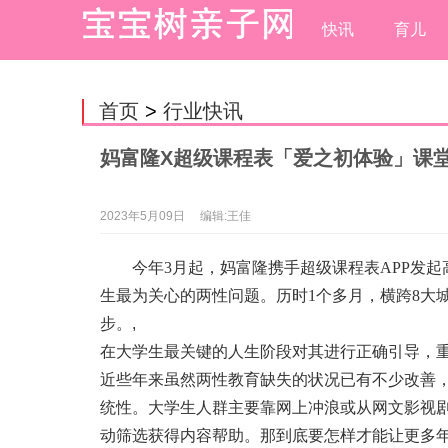
快讯
育儿
首页
>
行业快讯
妈富隆X超级课程表「爱之初体验」课
2023年5月09日
编辑:王佳
今年3月起，妈富隆携手超级课程表APP发
生最为关心的两性问题。历时1个多月，横跨8大
步。
,
在大学生最关键的人生阶段对其进行正确引导，
近些年来虽然两性教育缺失的状况已有不少改善
统性。大学生人群主要靠网上冲浪或从网文影视
动筛选获得内容帮助。那到底要怎样才能让更多