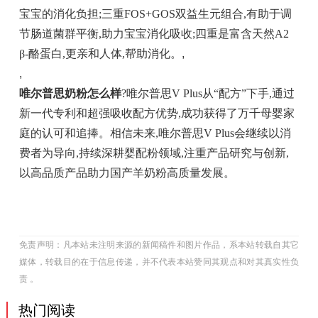
宝宝的消化负担;三重FOS+GOS双益生元组合,有助于调
节肠道菌群平衡,助力宝宝消化吸收;四重是富含天然A2
β-酪蛋白,更亲和人体,帮助消化。
,
,
唯尔普思奶粉怎么样
?唯尔普思V Plus从“配方”下手,通过
新一代专利和超强吸收配方优势,成功获得了万千母婴家
庭的认可和追捧。相信未来,唯尔普思V Plus会继续以消
费者为导向,持续深耕婴配粉领域,注重产品研究与创新,
以高品质产品助力国产羊奶粉高质量发展。
免责声明：凡本站未注明来源的新闻稿件和图片作品，系本站转载自其它
媒体，转载目的在于信息传递，并不代表本站赞同其观点和对其真实性负
责 。
热门阅读