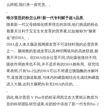
么样呢,我们来一探究竟。
,
,
唯尔普思奶粉怎么样?新一代专利赋予超A品质
,
随着新一代父母精细化喂养理念的加强,他们挑选奶粉会
着重关注利于宝宝生长发育的营养素,比如被称为“脑黄
金”的DHA。
,
DHA是人体大脑及视网膜发育不可逆转时期的必需营养
之一。脑细胞的形成发育以及神经网络间的高效联接,都
离不开DHA。但DHA结合位置不同,消化吸收路径不同,
吸收作用效率也不同,并不是所有的DHA都有用。研究结
果表明,只有Sn-2位的DHA可以不用通过胰脂酶的水解环
节,直接透过肠道黏膜,与体内的磷脂相结合生成结构磷脂
进入大脑,达到大脑靶向补充DHA的目的。
,
,
因此,唯尔普思 V Plus羊奶粉采用西北农大曹斌云教授为
首的科研团队研究成果,在奶粉中添加了新一代专利Sn- 2