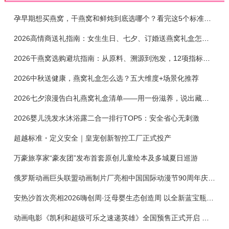
孕早期想买燕窝，干燕窝和鲜炖到底选哪个？看完这5个标准再下单
2026高情商送礼指南：女生生日、七夕、订婚送燕窝礼盒怎么选？不同关系选购攻略
2026干燕窝选购避坑指南：从原料、溯源到泡发，12项指标判断靠谱燕窝
2026中秋送健康，燕窝礼盒怎么选？五大维度+场景化推荐
2026七夕浪漫告白礼燕窝礼盒清单——用一份滋养，说出藏在心底的爱
2026婴儿洗发水沐浴露二合一排行TOP5：安全省心无刺激
超越标准・定义安全｜皇宠创新智控工厂正式投产
万豪旅享家“豪友团”发布首套原创儿童绘本及多城夏日巡游
俄罗斯动画巨头联盟动画制片厂亮相中国国际动漫节90周年庆开启中国之旅新篇章
安热沙首次亮相2026嗨创周·泛母婴生态创造周 以全新蓝宝瓶定义婴童防晒新标杆
动画电影《凯利和超级可乐之速递英雄》全国预售正式开启 春日音舞冒险静待影院相约