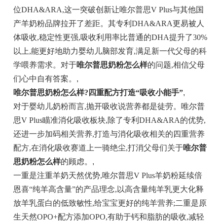
位DHA&ARA,这一突破创新让唯尔普思V Plus与其他国
产羊奶粉品牌拉开了差距。其专利DHA&ARA更易被人
体吸收,稳定性更强,吸收利用率比普通的DHA提升了30%
以上,能更好地助力婴幼儿脑部发育,满足新一代父母的科
学喂养需求。对于
唯尔普思奶粉怎么样
的问题,相信父母
们心中自有答案。
,
唯尔普思奶粉怎么样?四重配方打造“吸收小能手”
,
对于婴幼儿奶粉而言,抛开吸收说营养都是徒劳。唯尔普
思V Plus瞄准消化吸收板块,除了专利DHA&ARA的优势,
还进一步加码相关营养,打造与消化吸收相关的四重营养
配方,在消化吸收赛道上一骑绝尘,打消父母们关于
唯尔普
思奶粉怎么样
的顾虑。
,
一重是注重羊奶天然优势,唯尔普思V Plus羊奶粉延续倍
恩喜“纯羊高含量”的产品理念,以高含量纯羊乳更大化释
放羊乳蛋白的低致敏性,给宝宝更好的纯羊营养;二重是原
生天然OPO+配方添加OPO,有助于钙和脂肪的吸收,减轻