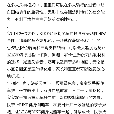
在多人刷街模式中，宝宝们可以在多人骑行的过程中明
白团结协作的重要性，无形中也会锻炼到他们的社交能
力，有利于培养宝宝开朗活泼的性格。
,
,
实用性极强之外，RIKE健身划船车同样具有美观性和安
全性。清新的马克龙配色，一眼就俘获家长和宝宝的
心;55度限位转向和三角支撑结构，可以最大程度地防止
宝宝在骑行过程中倾倒、侧翻，家长也放心;前后轮材料
的选择，减震又静音，还可以适用于多种地面，无论是
小区公园还是室外绿化道，家长和宝宝都可以随意放心
地玩乐。
,
“咔嚓”一声，湛蓝天空下，秀丽景色旁，宝宝双手握住
车把，坐在鞍座上，双脚自然前放，三二一，预备起，
宝宝双手前后拉动车杆向前，双脚控制着骑行的方向。
快带上RIKE健身划船车，在夏日开启一段舒适的亲子游
吧。让宝宝与RIKE健身划船车一起，健康成长，快乐成