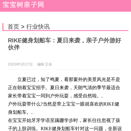
首页
>
行业快讯
RIKE健身划船车：夏日来袭，亲子户外游好
伙伴
2023年5月17日
编辑:王佳
立夏已过，知了鸣夏，看那窗外的美景风光是不是
正在朝着宝宝招手。夏日来袭，天朗气清的季节最适合
家长带着宝宝一同到户外玩耍，感受自然啦。
,
户外玩耍带什么?当然是带上宝宝一眼就喜欢的RIKE健
身划船车。
,
在宝宝开始牙牙学语至蹒跚学步时，家长往往忽视了孩
子的上肢训练。RIKE健身划船车针对这一问题，全新设