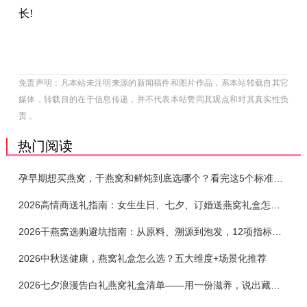
长!
免责声明：凡本站未注明来源的新闻稿件和图片作品，系本站转载自其它
媒体，转载目的在于信息传递，并不代表本站赞同其观点和对其真实性负
责 。
热门阅读
孕早期想买燕窝，干燕窝和鲜炖到底选哪个？看完这5个标准再下单
2026高情商送礼指南：女生生日、七夕、订婚送燕窝礼盒怎么选？不同关系选购攻略
2026干燕窝选购避坑指南：从原料、溯源到泡发，12项指标判断靠谱燕窝
2026中秋送健康，燕窝礼盒怎么选？五大维度+场景化推荐
2026七夕浪漫告白礼燕窝礼盒清单——用一份滋养，说出藏在心底的爱