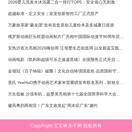
2026婴儿洗发水沐浴露二合一排行TOP5：安全省心无刺激
超越标准・定义安全｜皇宠创新智控工厂正式投产
万豪旅享家“豪友团”发布首套原创儿童绘本及多城夏日巡游
俄罗斯动画巨头联盟动画制片厂亮相中国国际动漫节90周年庆开启中国之旅新篇章
安热沙首次亮相2026嗨创周·泛母婴生态创造周 以全新蓝宝瓶定义婴童防晒新标杆
动画电影《凯利和超级可乐之速递英雄》全国预售正式开启 春日音舞冒险静待影院相约
金领冠《百子纳福》破圈丨文化自信铸强国底色 品质国粉守护新生
英氏 YeeHoO携手动画艺术家米雷重磅发布联名系列，联袂京东深化全渠道战略
天生低敏 沙漠有机，益婴美亮相第十七届全国营养科学大会，展示中国婴幼儿营养创新成果
徽风粤韵两相宜！广东文旅发起”周末叹广东”邀约
CopyRight 宝宝树亲子网 版权所有