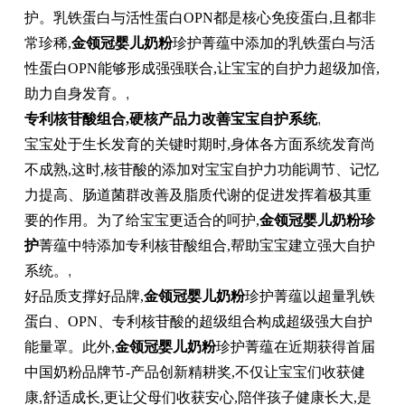
护。乳铁蛋白与活性蛋白OPN都是核心免疫蛋白,且都非
常珍稀,
金领冠婴儿奶粉
珍护菁蕴中添加的乳铁蛋白与活
性蛋白OPN能够形成强强联合,让宝宝的自护力超级加倍,
助力自身发育。
,
专利核苷酸组合,硬核产品力改善宝宝自护系统
,
宝宝处于生长发育的关键时期时,身体各方面系统发育尚
不成熟,这时,核苷酸的添加对宝宝自护力功能调节、记忆
力提高、肠道菌群改善及脂质代谢的促进发挥着极其重
要的作用。为了给宝宝更适合的呵护,
金领冠婴儿奶粉珍
护
菁蕴中特添加专利核苷酸组合,帮助宝宝建立强大自护
系统。
,
好品质支撑好品牌,
金领冠婴儿奶粉
珍护菁蕴以超量乳铁
蛋白、OPN、
专利核苷酸的超级组合构成超级强大自护
能量罩。此外,
金领冠婴儿奶粉
珍护菁蕴
在近期
获得首届
中国奶粉品牌节-产品创新精耕奖,不仅
让宝宝们收获健
康,舒适成长,更让父母们收获安心,陪伴孩子健康长大,是