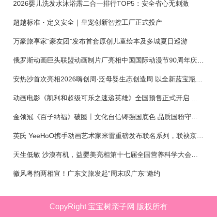
2026婴儿洗发水沐浴露二合一排行TOP5：安全省心无刺激
超越标准・定义安全｜皇宠创新智控工厂正式投产
万豪旅享家“豪友团”发布首套原创儿童绘本及多城夏日巡游
俄罗斯动画巨头联盟动画制片厂亮相中国国际动漫节90周年庆开启中国之旅新篇章
安热沙首次亮相2026嗨创周·泛母婴生态创造周 以全新蓝宝瓶定义婴童防晒新标杆
动画电影《凯利和超级可乐之速递英雄》全国预售正式开启 春日音舞冒险静待影院相约
金领冠《百子纳福》破圈丨文化自信铸强国底色 品质国粉守护新生
英氏 YeeHoO携手动画艺术家米雷重磅发布联名系列，联袂京东深化全渠道战略
天生低敏 沙漠有机，益婴美亮相第十七届全国营养科学大会，展示中国婴幼儿营养创新成果
徽风粤韵两相宜！广东文旅发起”周末叹广东”邀约
CopyRight 宝宝树亲子网 版权所有