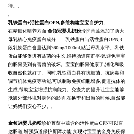
待。
,
,
乳铁蛋白+活性蛋白OPN,多维构建宝宝自护力
,
在精细化喂养方面,
金领冠婴儿奶粉
珍护菁蕴添加了两大
母乳核心免疫蛋白成分——乳铁蛋白与活性蛋白OPN,3
段乳铁蛋白含量达到3
60mg/1000ml,
贴近母乳水平
。乳铁
蛋白能够促进有益菌的生长,维持肠道菌群平衡,避免宝宝
的肠胃受到有害菌的破坏。宝宝的肠胃健康了,消化和吸
收自然也就好了。同时,乳铁蛋白具有抗细菌、抗病毒和
调节机体免疫等功能,可以刺激免疫细胞增多,促进抗体的
生成,帮助宝宝增强抗病能力。
免疫力的提升让宝宝能够
抵御外部环境对身体的影响,
在换季和出游的时候,自然能
让妈妈们安心不少。
,
,
金领冠婴儿奶粉
珍护菁蕴中蕴含的活性蛋白OPN可以直
达肠道,增强肠道保护屏障功能,实现对宝宝的全身免疫保