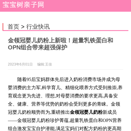
首页
>
行业快讯
金领冠婴儿奶粉上新啦！超量乳铁蛋白和
OPN组合带来超强保护
2023年6月01日
编辑:王佳
随着95后宝妈群体先后进入奶粉消费市场并成为母
婴消费的主力军,科学育儿、精细化喂养方式受到推崇,养
育观念更为先进、理想,对母婴消费的要求更高,具备安
全、健康、营养等优势的奶粉会受到更多的青睐。金领
冠婴儿奶粉顺势而为,重磅推出
金领冠婴儿奶粉
新成员
——金领冠婴儿奶粉珍护菁蕴,超量乳铁蛋白和OPN营养
组合激发宝宝自护潜能,满足宝妈们对配方奶粉的更高期