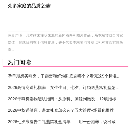
众多家庭的品质之选!
免责声明：凡本站未注明来源的新闻稿件和图片作品，系本站转载自其它
媒体，转载目的在于信息传递，并不代表本站赞同其观点和对其真实性负
责 。
热门阅读
孕早期想买燕窝，干燕窝和鲜炖到底选哪个？看完这5个标准再下单
2026高情商送礼指南：女生生日、七夕、订婚送燕窝礼盒怎么选？不同关系选购攻略
2026干燕窝选购避坑指南：从原料、溯源到泡发，12项指标判断靠谱燕窝
2026中秋送健康，燕窝礼盒怎么选？五大维度+场景化推荐
2026七夕浪漫告白礼燕窝礼盒清单——用一份滋养，说出藏在心底的爱