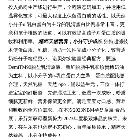
投入奶粉生产线进行生产，全程液态奶加工，并运用低
温雾化技术，可最大程度上保留蛋白质的活性。以天然
小分子α-乳白蛋白为主导的乳清蛋白比例非常丰富，更
亲和孩子稚嫩的肠道，可以有效提高孩子对蛋白质的吸
收和利用率。
,
精粹天然营养，小分守护成长
,
独特超滤技
术使蛋白质、乳糖、脂肪一次性完成小分子化，较普通
奶粉分子粒径更小。诺贝尔实验室经典配方，甄选
DemiTM90脱盐乳清原液、新鲜脱脂牛乳和珍贵稀奶油
为主料，以小分子的α-乳白蛋白为主导，蛋白质配比更
合理，天然乳糖，天然 opo，辅以益生元，三位一体打
造宝宝的好肠道，先进湿法工艺，低温一次成粉，粉质
细腻更新鲜、营养保留更全面。满足宝宝对口感、营养
和吸收的全方位需求。
,
在本次2023NBM孕婴童展·食品
展，乐芬荣获母婴新势力·2023年度极致爆品的殊荣。未
来，芬兰乐芬也必定不忘初心，百年品质传承，精粹天
然营养，小分守护成长！