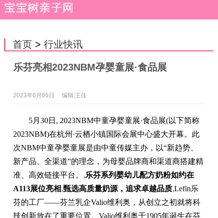
首页
>
行业快讯
乐芬亮相2023NBM孕婴童展·食品展
2023年6月05日
编辑:王佳
5月30日, 2023NBM中童孕婴童展·食品展(以下简称
2023NBM)在杭州·云栖小镇国际会展中心盛大开幕。此
次NBM中童孕婴童展是由中童传媒主办，以“新趋势、
新产品、全渠道”的理念，为母婴品牌商和渠道商搭建精
准、高效链接平台。
,
乐芬系列婴幼儿配方奶粉如约在
A113展位亮相
,
甄选高质量奶源，追求卓越品质
,
Lefin乐
芬的工厂——芬兰乳企Valio维利奥，从创立之初就将科
技创新放在了重要位置。Valio维利奥于1905年诞生在芬