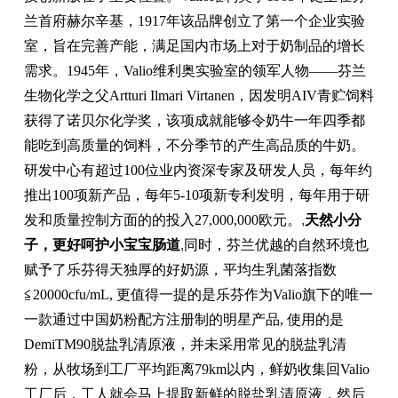
兰首府赫尔辛基，1917年该品牌创立了第一个企业实验
室，旨在完善产能，满足国内市场上对于奶制品的增长
需求。1945年，Valio维利奥实验室的领军人物——芬兰
生物化学之父Artturi Ilmari Virtanen，因发明AIV青贮饲料
获得了诺贝尔化学奖，该项成就能够令奶牛一年四季都
能吃到高质量的饲料，不分季节的产生高品质的牛奶。
研发中心有超过100位业内资深专家及研发人员，每年约
推出100项新产品，每年5-10项新专利发明，每年用于研
发和质量控制方面的的投入27,000,000欧元。
,
天然小分
子，更好呵护小宝宝肠道
,
同时，芬兰优越的自然环境也
赋予了乐芬得天独厚的好奶源，平均生乳菌落指数
≦20000cfu/mL, 更值得一提的是乐芬作为Valio旗下的唯一
一款通过中国奶粉配方注册制的明星产品, 使用的是
DemiTM90脱盐乳清原液，并未采用常见的脱盐乳清
粉，从牧场到工厂平均距离79km以内，鲜奶收集回Valio
工厂后，工人就会马上提取新鲜的脱盐乳清原液，然后