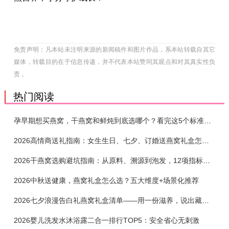
免责声明：凡本站未注明来源的新闻稿件和图片作品，系本站转载自其它
媒体，转载目的在于信息传递，并不代表本站赞同其观点和对其真实性负
责 。
热门阅读
孕早期想买燕窝，干燕窝和鲜炖到底选哪个？看完这5个标准再下单
2026高情商送礼指南：女生生日、七夕、订婚送燕窝礼盒怎么选？不同关系选购攻略
2026干燕窝选购避坑指南：从原料、溯源到泡发，12项指标判断靠谱燕窝
2026中秋送健康，燕窝礼盒怎么选？五大维度+场景化推荐
2026七夕浪漫告白礼燕窝礼盒清单——用一份滋养，说出藏在心底的爱
2026婴儿洗发水沐浴露二合一排行TOP5：安全省心无刺激