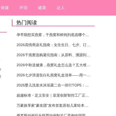
保健
评测
健康
达人
热门阅读
孕早期想买燕窝，干燕窝和鲜炖到底选哪个？看完这5个标准再下单
2026高情商送礼指南：女生生日、七夕、订婚送燕窝礼盒怎么选？不同关系选购攻略
2026干燕窝选购避坑指南：从原料、溯源到泡发，12项指标判断靠谱燕窝
2026中秋送健康，燕窝礼盒怎么选？五大维度+场景化推荐
诊
2026七夕浪漫告白礼燕窝礼盒清单——用一份滋养，说出藏在心底的爱
传
2026婴儿洗发水沐浴露二合一排行TOP5：安全省心无刺激
，
超越标准・定义安全｜皇宠创新智控工厂正式投产
万豪旅享家“豪友团”发布首套原创儿童绘本及多城夏日巡游
俄罗斯动画巨头联盟动画制片厂亮相中国国际动漫节90周年庆开启中国之旅新篇章