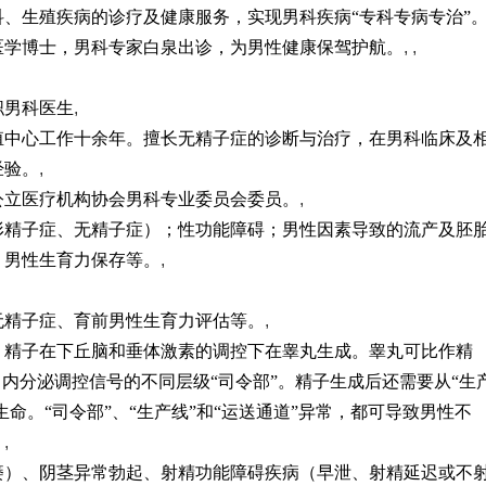
、生殖疾病的诊疗及健康服务，实现男科疾病“专科专病专治”
医学博士，男科专家白泉出诊，为男性健康保驾护航。
, ,
职男科医生
,
殖中心工作十余年。擅长无精子症的诊断与治疗，在男科临床及
经验。
,
公立医疗机构协会男科专业委员会委员。
,
形精子症、无精子症）；性功能障碍；男性因素导致的流产及胚
；男性生育力保存等。
,
无精子症、育前男性生育力评估等。
,
。精子在下丘脑和垂体激素的调控下在睾丸生成。睾丸可比作精
出内分泌调控信号的不同层级“司令部”。精子生成后还需要从“生
命。“司令部”、“生产线”和“运送通道”异常，都可导致男性不
。
,
痿）、阴茎异常勃起、射精功能障碍疾病（早泄、射精延迟或不