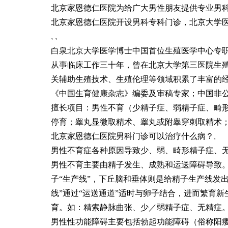
北京家恩德仁医院为给广大男性朋友提供专业男科
北京家恩德仁医院开设男科专科门诊，北京大学
, ,
白泉北京大学医学博士中国首位生殖医学中心专
从事临床工作三十年，曾在北京大学第三医院生
关辅助生殖技术、生殖伦理等领域积累了丰富的
《中国生育健康杂志》编委及审稿专家；中国非
擅长项目：男性不育（少精子症、弱精子症、畸
停育；睾丸显微取精术、睾丸或附睾穿刺取精术
北京家恩德仁医院男科门诊可以治疗什么病？
,
男性不育症各种原因导致少、弱、畸形精子症、
男性不育主要由精子发生、成熟和运送障碍导致
子“生产线”，下丘脑和垂体则是给精子生产线发
线”通过“运送通道”适时与卵子结合，进而繁育新生
育。如：精索静脉曲张、少／弱精子症、无精症
男性性功能障碍主要包括勃起功能障碍（俗称阳