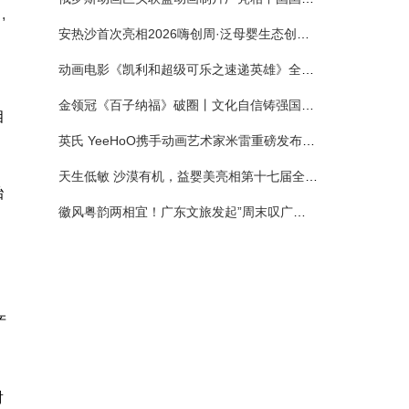
。
,
安热沙首次亮相2026嗨创周·泛母婴生态创造周 以全新蓝宝瓶定义婴童防晒新标杆
动画电影《凯利和超级可乐之速递英雄》全国预售正式开启 春日音舞冒险静待影院相约
金领冠《百子纳福》破圈丨文化自信铸强国底色 品质国粉守护新生
相
英氏 YeeHoO携手动画艺术家米雷重磅发布联名系列，联袂京东深化全渠道战略
天生低敏 沙漠有机，益婴美亮相第十七届全国营养科学大会，展示中国婴幼儿营养创新成果
胎
徽风粤韵两相宜！广东文旅发起”周末叹广东”邀约
产
射