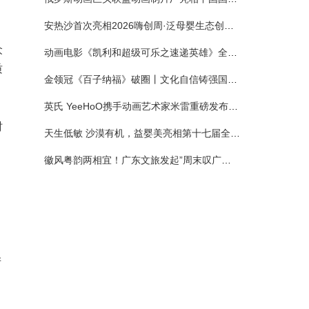
安热沙首次亮相2026嗨创周·泛母婴生态创造周 以全新蓝宝瓶定义婴童防晒新标杆
众
动画电影《凯利和超级可乐之速递英雄》全国预售正式开启 春日音舞冒险静待影院相约
质
金领冠《百子纳福》破圈丨文化自信铸强国底色 品质国粉守护新生
英氏 YeeHoO携手动画艺术家米雷重磅发布联名系列，联袂京东深化全渠道战略
时
天生低敏 沙漠有机，益婴美亮相第十七届全国营养科学大会，展示中国婴幼儿营养创新成果
徽风粤韵两相宜！广东文旅发起”周末叹广东”邀约
产