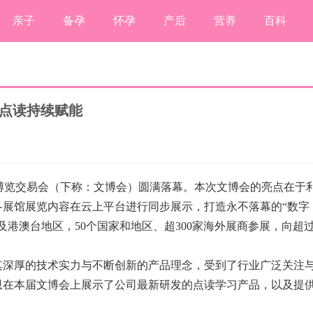
亲子
备孕
怀孕
产后
营养
百科
质点读持续赋能
产业博览交易会（下称：文博会）圆满落幕。本次文博会的亮点在于
各展馆展览内容在云上
平
台进行同步展示，打造永不落幕的“数字
及港澳台地区，50个
国家
和地区、超300家海外展商参展，向超
其深厚的技术实力与不断创新的产品理念，受到了行业广泛关注
恩在本届文博会上展示了公司最新研发的点读学
习
产品，以及提