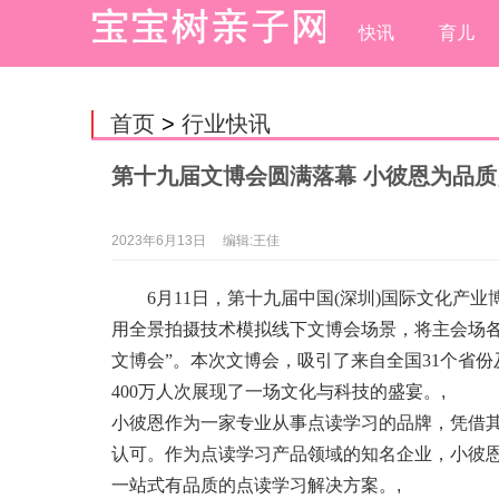
快讯
育儿
首页
>
行业快讯
第十九届文博会圆满落幕 小彼恩为品
2023年6月13日
编辑:王佳
6月11日，第十九届中国(深圳)国际文化
用全景拍摄技术模拟线下文博会场景，将主会场
文博会”。本次文博会，吸引了来自全国31个省份
400万人次展现了一场文化与科技的盛宴。
,
小彼恩作为一家专业从事点读学
习
的品牌，凭借
认可。作为点读学
习
产品领域的知名企业，小彼
一站式有品质的点读学
习
解决方案。
,