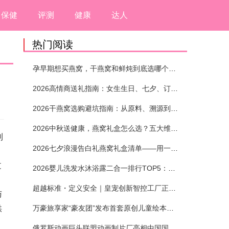
保健
评测
健康
达人
热门阅读
孕早期想买燕窝，干燕窝和鲜炖到底选哪个？看完这5个标准再下单
2026高情商送礼指南：女生生日、七夕、订婚送燕窝礼盒怎么选？不同关系选购攻略
2026干燕窝选购避坑指南：从原料、溯源到泡发，12项指标判断靠谱燕窝
2026中秋送健康，燕窝礼盒怎么选？五大维度+场景化推荐
利
2026七夕浪漫告白礼燕窝礼盒清单——用一份滋养，说出藏在心底的爱
过
2026婴儿洗发水沐浴露二合一排行TOP5：安全省心无刺激
超越标准・定义安全｜皇宠创新智控工厂正式投产
与
供
万豪旅享家“豪友团”发布首套原创儿童绘本及多城夏日巡游
俄罗斯动画巨头联盟动画制片厂亮相中国国际动漫节90周年庆开启中国之旅新篇章