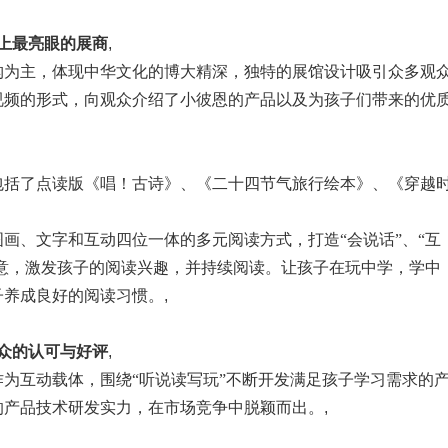
上最亮眼的展商
,
构为主，体现中华文化的博大精深，独特的展馆设计吸引众多观
视频的形式，向观众介绍了小彼恩的产品以及为孩子们带来的优
包括了点读版《唱！古诗》、《二十四节气旅行绘本》、《穿越
画、文字和互动四位一体的多元阅读方式，打造“会说话”、“互
注意，激发孩子的阅读兴趣，并持续阅读。让孩子在玩中学，学中
子养成良好的阅读
习
惯。
,
众的认可与好评
,
作为互动载体，围绕“听说读写玩”不断开发满足孩子学
习
需求的
的产品技术研发实力，在市场竞争中脱颖而出。
,