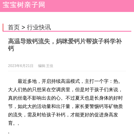
首页
>
行业快讯
高温导致钙流失，妈咪爱钙片帮孩子科学补
钙
2023年6月21日
编辑:王佳
最近多地，开启持续高温模式，
主打一个字：热。
大人们热的只想呆在空调房里，
但是对于孩子们来说，
真的
丝毫不影响出去的心
。
不过
夏天也是长身体的好时
节，如此大的活动量和出汗量，家长
要
警惕钙等矿物质
的流失，
需
及时给孩子补钙，才能更好
的
促进身高发
育。
,
,