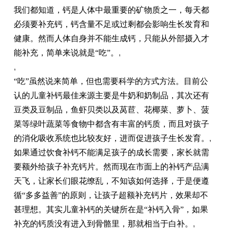
我们都知道，钙是人体中最重要的矿物质之一，每天都
必须要补充钙，钙含量不足或过剩都会影响生长发育和
健康。然而人体自身并不能生成钙，只能从外部摄入才
能补充，简单来说就是
“吃”。
,
,
“吃”虽然说来简单，但也需要科学的方式方法。目前公
认的儿童补钙最佳来源主要是牛奶
和
奶制品，其次还有
豆类及豆制品，鱼虾贝类以及莴苣、花椰菜、萝卜、菠
菜等绿叶蔬菜等食物中都含有丰富的钙质，而且对孩子
的消化吸收系统也比较友好，进而促进孩子生长发育。
,
如果通过饮食补钙不能满足孩子的成长需要，家长就需
要额外给孩子补充钙片。然而现在市面上的补钙产品满
天飞，让家长们眼花缭乱，不知该如何选择，于是便遵
循
“多多益善”的原则，让孩子超额补充钙片，效果却不
甚理想。其实儿童补钙的关键所在是“补钙入骨”，如果
补充的钙质没有进入到骨骼里，那就相当于白补。
,