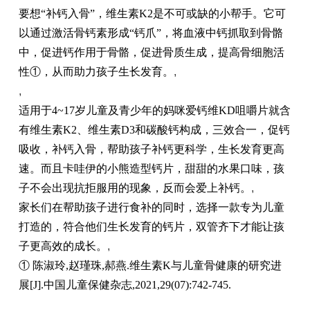
要想
“补钙入骨”，维生素
K2
是不可或缺的小帮手。它
可
以
通过激活骨钙素形成
“钙爪”，将血液中钙抓取到骨骼
中，促进钙作用于骨骼，促进骨质生成，提高骨细胞活
性①
，从而助力孩子生长发育。
,
,
适用于
4
~17
岁儿童及青少年
的
妈咪爱钙维
K
D
咀嚼片
就含
有
维生素
K
2
、维生素
D
3
和碳酸钙构成，三效合一，促钙
吸收，补钙入骨，帮助孩子补钙更科学，生长发育更高
速。
而且卡哇伊的小熊造型钙片，甜甜的水果口味，孩
子不会出现抗拒服用的现象，反而会爱上补钙。
,
家长们在帮助孩子进行食补的同时，选择一款专为儿童
打造的，符合他们生长发育的钙片，双管齐下才能让孩
子更高效的成长。
,
①
陈淑玲
,
赵瑾珠
,
郝燕
.
维生素
K
与儿童骨健康的研究进
展
[J].
中国儿童保健杂志
,2021,29(07):742-745.