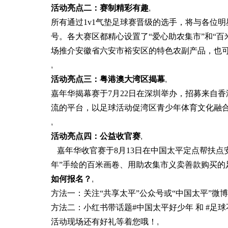
活动亮点二：赛制精彩有趣
,
所有通过1v1气垫足球赛晋级的选手，将与各位
号。各大赛区都精心设置了“爱心助农集市”和“百
场推介安徽省六安市裕安区的特色农副产品，也
,
活动亮点三：粤港澳大湾区揭幕
,
嘉年华揭幕赛于7月22日在深圳举办，招募来自
流的平台，以足球活动促湾区青少年体育文化融
,
活动亮点四：公益收官赛
,
嘉年华收官赛于8月13日在中国太平定点帮扶
年”手绘的百米画卷、用助农集市义卖善款购买的
如何报名？
,
方法一：关注“共享太平”公众号或“中国太平”微
方法二：小红书带话题#中国太平好少年 和 #足
活动现场还有好礼等着您哦！
,