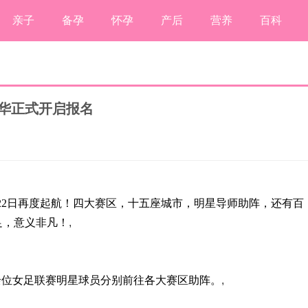
亲子
备孕
怀孕
产后
营养
百科
年华正式开启报名
7月22日再度起航！四大赛区，十五座城市，明星导师助阵，还有百
足，意义非凡！
,
0余位女足联赛明星球员分别前往各大赛区助阵。
,