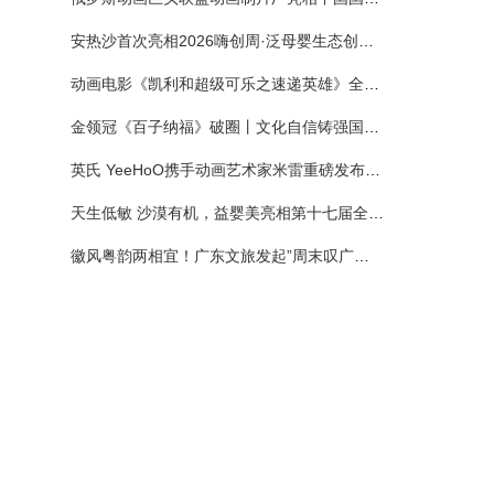
安热沙首次亮相2026嗨创周·泛母婴生态创造周 以全新蓝宝瓶定义婴童防晒新标杆
动画电影《凯利和超级可乐之速递英雄》全国预售正式开启 春日音舞冒险静待影院相约
金领冠《百子纳福》破圈丨文化自信铸强国底色 品质国粉守护新生
英氏 YeeHoO携手动画艺术家米雷重磅发布联名系列，联袂京东深化全渠道战略
天生低敏 沙漠有机，益婴美亮相第十七届全国营养科学大会，展示中国婴幼儿营养创新成果
徽风粤韵两相宜！广东文旅发起”周末叹广东”邀约