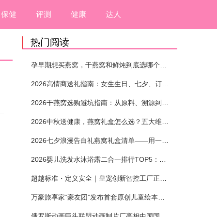
保健
评测
健康
达人
热门阅读
孕早期想买燕窝，干燕窝和鲜炖到底选哪个？看完这5个标准再下单
2026高情商送礼指南：女生生日、七夕、订婚送燕窝礼盒怎么选？不同关系选购攻略
2026干燕窝选购避坑指南：从原料、溯源到泡发，12项指标判断靠谱燕窝
2026中秋送健康，燕窝礼盒怎么选？五大维度+场景化推荐
2026七夕浪漫告白礼燕窝礼盒清单——用一份滋养，说出藏在心底的爱
2026婴儿洗发水沐浴露二合一排行TOP5：安全省心无刺激
超越标准・定义安全｜皇宠创新智控工厂正式投产
万豪旅享家“豪友团”发布首套原创儿童绘本及多城夏日巡游
俄罗斯动画巨头联盟动画制片厂亮相中国国际动漫节90周年庆开启中国之旅新篇章