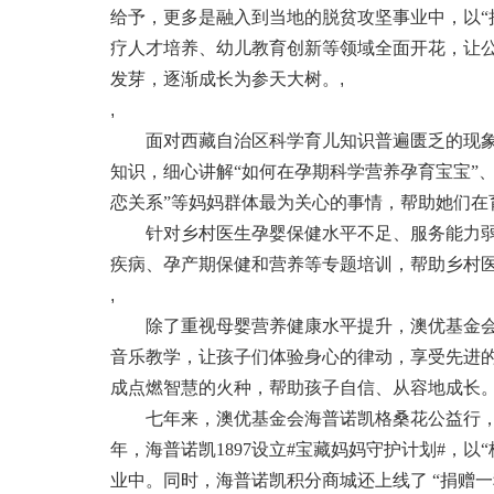
给予，更多是融入到当地的脱贫攻坚事业中，以“
疗人才培养、幼儿教育创新等领域全面开花，让
发芽，逐渐成长为参天大树。
,
,
面对西藏自治区科学育儿知识普遍匮乏的现象
知识，细心讲解“如何在孕期科学营养孕育宝宝”
恋关系”等妈妈群体最为关心的事情，帮助她们在
针对乡村医生孕婴保健水平不足、服务能力弱
疾病、孕产期保健和营养等专题培训，帮助乡村
,
除了重视母婴营养健康水平提升，澳优基金会
音乐教学，让孩子们体验身心的律动，享受先进
成点燃智慧的火种，帮助孩子自信、从容地成长
七年来，澳优基金会海普诺凯格桑花公益行，
年，海普诺凯1897设立#宝藏妈妈守护计划#，以
业中。同时，海普诺凯积分商城还上线了 “捐赠