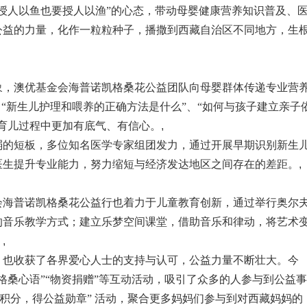
授人以鱼也要授人以渔”的心态，带动母婴健康营养知识普及、
公益的力量，化作一粒粒种子，播撒到西藏自治区不同地方，生
，澳优基金会海普诺凯格桑花公益团队向母婴群体传递专业营
、“新生儿护理和喂养的正确方法是什么”、“如何与孩子建立亲子
育儿过程中更加有底气、有信心。
,
的短板，多位知名医学专家组团发力，通过开展早期识别新生
医生提升专业能力，努力缩短与经济发达地区之间存在的差距。
,
海普诺凯格桑花公益行也着力于儿童教育创新，通过举行奥尔
的音乐教学方式；建立乐梦空间课堂，借助音乐和律动，将艺术
。
,
也收获了各界爱心人士的支持与认可，公益力量不断壮大。今
“格桑心语”“物资捐赠”等互动活动，吸引了众多的人参与到公益事
一积分，得公益勋章” 活动，聚合更多妈妈们参与到对西藏妈妈的