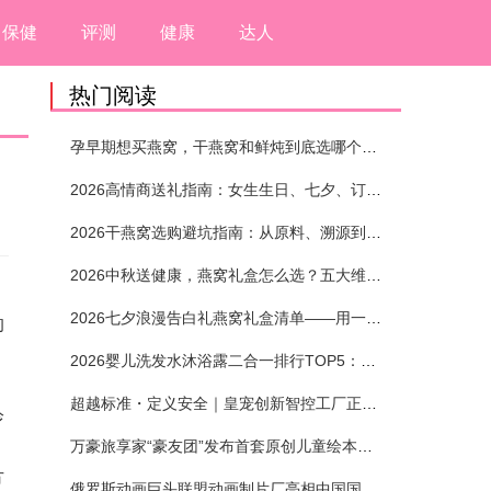
保健
评测
健康
达人
热门阅读
孕早期想买燕窝，干燕窝和鲜炖到底选哪个？看完这5个标准再下单
2026高情商送礼指南：女生生日、七夕、订婚送燕窝礼盒怎么选？不同关系选购攻略
2026干燕窝选购避坑指南：从原料、溯源到泡发，12项指标判断靠谱燕窝
2026中秋送健康，燕窝礼盒怎么选？五大维度+场景化推荐
2026七夕浪漫告白礼燕窝礼盒清单——用一份滋养，说出藏在心底的爱
的
2026婴儿洗发水沐浴露二合一排行TOP5：安全省心无刺激
、
超越标准・定义安全｜皇宠创新智控工厂正式投产
诊
万豪旅享家“豪友团”发布首套原创儿童绘本及多城夏日巡游
方
俄罗斯动画巨头联盟动画制片厂亮相中国国际动漫节90周年庆开启中国之旅新篇章