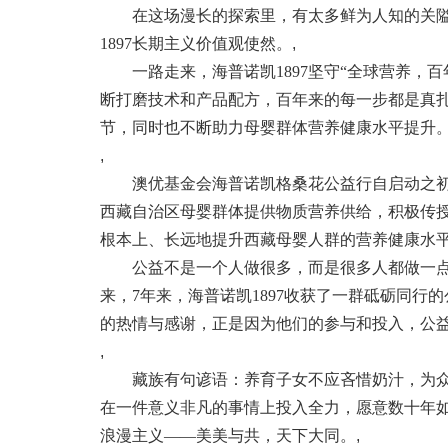
在这场漫长的探索里，有太多鲜为人知的关隘
1897长期主义价值观使然。
,
一路走来，海普诺凯1897坚守“全球营养，百
断打磨技术和产品配方，百年来的每一步都是真
节，同时也不断助力母婴群体营养健康水平提升
,
澳优基金会海普诺凯格桑花公益行自启动之初，就
西藏自治区母婴群体提供物质营养供给，积极传
根本上、长远地提升西藏母婴人群的营养健康水
公益不是一个人做很多，而是很多人都做一点
来，7年来，海普诺凯1897收获了一群砥砺同
的热情与感谢，正是因为他们的参与和投入，公
,
藏族有句谚语：养育子女不应吝惜奶汁，为众
在一件意义非凡的事情上投入全力，愿意数十年
浪漫主义——美美与共，天下大同。
,