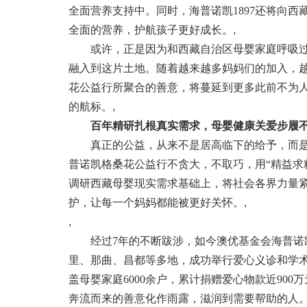
全面营养支持中。同时，海普诺凯1897还将向西
全面的营养，护航孩子更好成长。
,
或许，正是因为和西藏自治区母婴家庭呼吸过
融入到这片土地。随着越来越多妈妈们的加入，
花公益行所聚合的善意，将蔓延到更多此前不为
的航标。
,
百年精研扎根真实需求，母婴健康关爱步履
真正的公益，从来不是居高临下的给予，而是
普诺凯格桑花公益行不贪大，不取巧，用“精益求
调研西藏母婴现实需求基础上，将社会各界力量
护，让每一个妈妈都能被更好关怀。
,
,
经过7年的不断跋涉，如今澳优基金会海普诺凯
里、那曲、昌都等多地，成功举行爱心义诊和学术交
盖母婴家庭6000余户，累计捐赠爱心物款近90
奔流而来的善意化作雨露，滋润到需要帮助的人