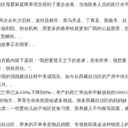
治区母婴家庭喂养理念得到了逐步改善，当地医务人员的医疗水
次从长沙启程，途经昌都市、类乌齐县、丁青县、那曲市、拉
童福利院、协会机构，用更多的善举绘就更加广阔的公益图景，
珍贵瞬间。
,
故事正在萌芽。
,
殿内留下遗训：“我想要普天之下的老者，老有所养；我想要
，弱有所扶。”
,
国的强国建设征程中变成现实。如今从西藏自治区的产房中传
振兴。
,
已从430‰下降到8‰；孕产妇死亡率由和平解放初的5000/1
0米以上的地方，养育生命依然面临诸多挑战。很多西藏自治区的妈妈缺
焦虑；一些婴幼儿由于地区饮食习惯、营养摄入不均衡等因素，
自治区，带来的不单单是物品捐赠、专项救助基金这种物质上