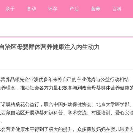
亲子
备孕
怀孕
产后
营养
百科
西藏自治区母婴群体营养健康注入内生动力
营养品领先企业澳优多年来将自己的主业优势与公益行动相结
营养理念，推动社会各方力量积极参与到改善母婴群体营养健康
普诺凯格桑花公益行，联合中国妇幼保健协会、北京大学医学部
入西藏自治区开展孕婴知识科普、学术交流、村医培训、爱心义
。
,
婴营养健康水平得到了极大的提升。众多藏族妈妈在婴儿喂养