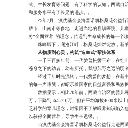
式、生长发育等问题上有了科学的认知，西藏自
和服务水平有了长足的进步。
,
今年7月，澳优基金会海普诺凯格桑花公益行再
萨市、山南市等多地，走进当地的县镇医院、儿
将“全面营养”的理念，传递到生命成长的每一个
珠峰脚下，澜沧江畔，格桑花灿烂绽放，新的
从物质到心灵，构筑“造血式”帮扶体系
,
一千三百多年前，一代赞普松赞干布，在红山宫
苍穹之下的幼者，幼有所托；我想艽野之远的弱者
经过千年时光流转，一代赞普的梦想，在新中
的每一声啼哭，都昭示着国家的日益富强和民族
数据显示，相比70年前，西藏自治区的婴儿死亡率
万，下降到56.52/10万。但在平均海拔400
乏科学的育儿理念，时常因不了解喂养知识陷入
以获得全面营养，导致生长迟缓。
,
当澳优基金会海普诺凯格桑花公益行走进西藏