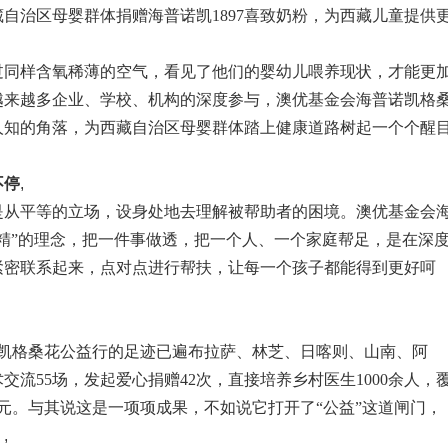
藏自治区母婴群体捐赠海普诺凯1897喜致奶粉，为西藏儿童提供
同样含氧稀薄的空气，看见了他们的婴幼儿喂养现状，才能更
越来越多企业、学校、机构的深度参与，澳优基金会海普诺凯格
人知的角落，为西藏自治区母婴群体踏上健康道路树起一个个醒
不停
,
从平等的立场，设身处地去理解被帮助者的困境。澳优基金会
精”的理念，把一件事做透，把一个人、一个家庭帮足，是在深
紧密联系起来，点对点进行帮扶，让每一个孩子都能得到更好呵
格桑花公益行的足迹已遍布拉萨、林芝、日喀则、山南、阿
流55场，发起爱心捐赠42次，直接培养乡村医生1000余人，
0万元。与其说这是一项项成果，不如说它打开了“公益”这道闸门，
。
,