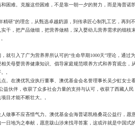
和困难。克服这些困难，不是靠一朝一夕的努力，而是海普诺
年精研”的理念，从甄选卓越奶源，到传承匠心制乳工艺，再到
扎实干，把产品做细，把营养做精，深入婴幼儿营养需求的细枝
。
,
引入了广为营养界所认可的“生命早期1000天”理论，通过
授相关母婴营养健康知识、倡导家庭规范喂养方式和养育观念，
平。
,
点。在澳优乳业执行董事、澳优基金会名誉理事长吴少虹女士
行的公益伙伴，收获了众多社会力量的支持与认可，收获了西藏人民
益项目才能不断壮大。
,
人做事不应吝惜气力。澳优基金会海普诺凯格桑花公益行，愿
如一日地为之奉献，愿意跋山涉来找寻答案，这或许就是中国式