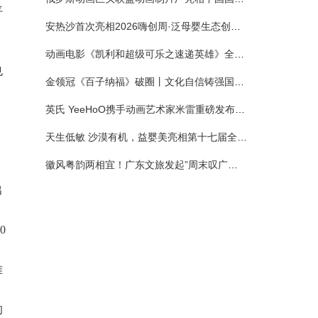
平
安热沙首次亮相2026嗨创周·泛母婴生态创造周 以全新蓝宝瓶定义婴童防晒新标杆
动画电影《凯利和超级可乐之速递英雄》全国预售正式开启 春日音舞冒险静待影院相约
也
金领冠《百子纳福》破圈丨文化自信铸强国底色 品质国粉守护新生
英氏 YeeHoO携手动画艺术家米雷重磅发布联名系列，联袂京东深化全渠道战略
天生低敏 沙漠有机，益婴美亮相第十七届全国营养科学大会，展示中国婴幼儿营养创新成果
徽风粤韵两相宜！广东文旅发起”周末叹广东”邀约
出
0
难
的