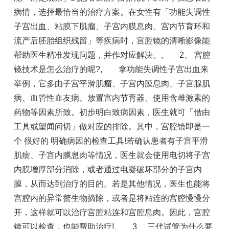
病情，选择最恰当的治疗方案。在女性有「功能失调性
子宫出血、粘膜下肌瘤、子宫内膜息肉、宫内节育环和
流产后胚胎组织残留」等疾病时，宫腔镜的清晰影像能
帮助医生精准发现问题，并作对应解决。
,
2、 宫腔
镜技术是怎么治疗的呢?
,
拿功能失调性子宫出血来
举例，它多由子宫平滑肌瘤、子宫内膜息肉、子宫腺肌
病、血管性血友病、放置宫内节育器、使用含雌激素的
药物等因素所致。初步明白致病因素，医生就可「借由
工具或望闻问切」做对应的排除。其中，宫腔镜即是一
个 很好的 明确病因的检查工具!若确认患者有子宫平滑
肌瘤、子宫内膜息肉等情况，医生就会使用电切将子宫
内膜增厚部分消除，或者通过电凝破坏部分的子宫内
膜，从而达到治疗的目的。若是其他情况，医生也能将
宫腔内的异常赘生物摘除，或者是将粘连的宫腔慢慢分
开，这样就可以治疗宫腔粘连和宫腔息肉。因此，宫腔
镜可以检查，也能帮助治疗!
,
3、 三代试管为什么要