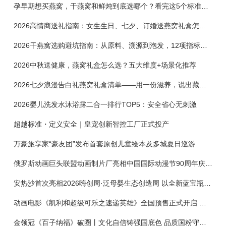
孕早期想买燕窝，干燕窝和鲜炖到底选哪个？看完这5个标准再下单
2026高情商送礼指南：女生生日、七夕、订婚送燕窝礼盒怎么选？不同关系选购攻略
2026干燕窝选购避坑指南：从原料、溯源到泡发，12项指标判断靠谱燕窝
2026中秋送健康，燕窝礼盒怎么选？五大维度+场景化推荐
2026七夕浪漫告白礼燕窝礼盒清单——用一份滋养，说出藏在心底的爱
2026婴儿洗发水沐浴露二合一排行TOP5：安全省心无刺激
超越标准・定义安全｜皇宠创新智控工厂正式投产
万豪旅享家“豪友团”发布首套原创儿童绘本及多城夏日巡游
俄罗斯动画巨头联盟动画制片厂亮相中国国际动漫节90周年庆开启中国之旅新篇章
安热沙首次亮相2026嗨创周·泛母婴生态创造周 以全新蓝宝瓶定义婴童防晒新标杆
动画电影《凯利和超级可乐之速递英雄》全国预售正式开启 春日音舞冒险静待影院相约
金领冠《百子纳福》破圈丨文化自信铸强国底色 品质国粉守护新生