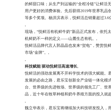
的鲜甜口味；从生产到运输的“全程冷链”让鲜活
用户更好的消费体验。先后获得2019年世界乳品创
等多个奖项。杨洪滨表示，悦鲜活总销量超过3.6
,
现场，“悦鲜活有机鲜牛奶”新品正式发布，依托
机鲜奶不一样的定义——山麓生态有机。
,
悦鲜活品牌代言人郭晶晶也发来“贺电”，赞赏悦
市场“金牌”。
,
,
科技赋能 驱动悦鲜活高速增长
,
悦鲜活的强劲发展离不开科学技术的强大赋能。
发展的必由之路，君乐宝创新全产业链一体化模式
台、世界级的先进牧场、世界级的领先工厂、世
品，近十年在牧草种植和奶牛养殖方面的投入就超
,
魏立华表示，君乐宝将继续加大科技研发投入，