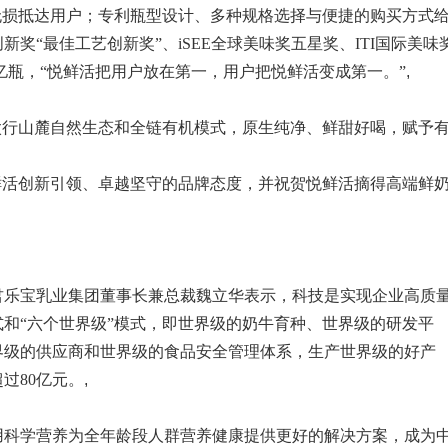
无损抵达用户；专利瓶型设计、多种规格选择与便捷的购买方式
新奖“最佳工艺创新奖”、iSEE全球美味奖五星奖、ITI国际美味
亿瓶，“悦鲜活把用户放在第一，用户把悦鲜活变成第一。”
,
太行山麓自然生态和全链有机模式，原生纯净、鲜甜好喝，赋予
鲜活创新引领、卓越坚守的品牌态度，并祝贺悦鲜活摘得高端鲜
君乐宝乳业集团董事长兼总裁魏立华表示，科技是实现企业高质
和“六个世界级”模式，即世界级的奶牛育种、世界级的研发平
界级的供应商和世界级的食品安全管理体系，生产世界级的好产
过80亿元。
,
用科学营养为全年龄段人群营养健康提供更好的解决方案，成为