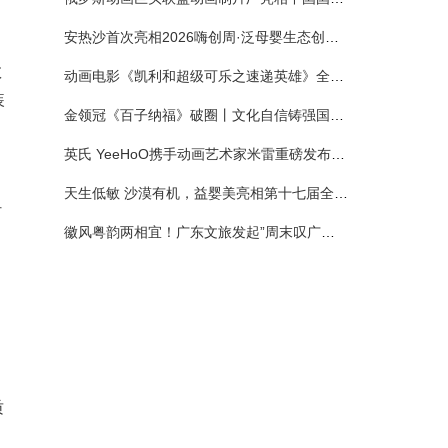
安热沙首次亮相2026嗨创周·泛母婴生态创造周 以全新蓝宝瓶定义婴童防晒新标杆
数
动画电影《凯利和超级可乐之速递英雄》全国预售正式开启 春日音舞冒险静待影院相约
装
金领冠《百子纳福》破圈丨文化自信铸强国底色 品质国粉守护新生
英氏 YeeHoO携手动画艺术家米雷重磅发布联名系列，联袂京东深化全渠道战略
天生低敏 沙漠有机，益婴美亮相第十七届全国营养科学大会，展示中国婴幼儿营养创新成果
村
徽风粤韵两相宜！广东文旅发起”周末叹广东”邀约
质