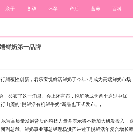
亲子
备孕
怀孕
产后
营养
百科
高端鲜奶第一品牌
进行颠覆性创新，君乐宝悦鲜活鲜奶于今年7月成为高端鲜奶市场
布会，公布了这一消息。会上还宣布，悦鲜活成为首个通过中优
太行山麓的“悦鲜活有机鲜牛奶”新品也正式发布。
,
君乐宝高质量发展背后的科技力量并表示将不断加大研发投入，
集团副总裁、鲜奶事业部总经理杨洪滨讲述了悦鲜活年复合增长