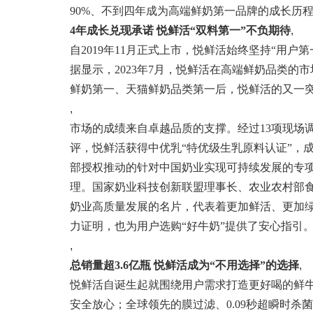
90%、不到四年成为高端鲜奶第一品牌的成长历
4年成长兑现承诺 悦鲜活“双料第一”不负期待
,
自2019年11月正式上市，悦鲜活始终坚持“用
据显示，2023年7月，悦鲜活在高端鲜奶品类的
鲜奶第一、天猫鲜奶品类第一后，悦鲜活的又一
,
市场的成绩来自卓越品质的支撑。经过13项现场
评，悦鲜活获得中优乳“特优级生乳原料认证”，
部授权推动的针对中国奶业实现可持续发展的专项
理。国家奶业科技创新联盟理事长、农业农村部
奶业高质量发展的名片，代表着更加鲜活、更加
力证明，也为用户选购“好牛奶”提供了安心指引
,
总销量超3.6亿瓶 悦鲜活成为“不用选择”的选择
,
悦鲜活自诞生起就围绕用户需求打造更好喝的鲜
安全放心；全球领先的膜过滤、0.09秒超瞬时