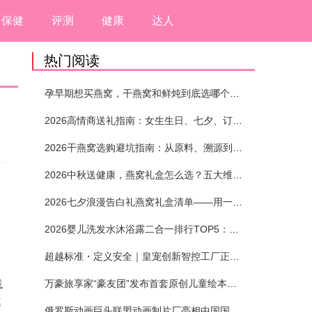
保健
评测
健康
达人
热门阅读
孕早期想买燕窝，干燕窝和鲜炖到底选哪个？看完这5个标准再下单
2026高情商送礼指南：女生生日、七夕、订婚送燕窝礼盒怎么选？不同关系选购攻略
2026干燕窝选购避坑指南：从原料、溯源到泡发，12项指标判断靠谱燕窝
2026中秋送健康，燕窝礼盒怎么选？五大维度+场景化推荐
2026七夕浪漫告白礼燕窝礼盒清单——用一份滋养，说出藏在心底的爱
2026婴儿洗发水沐浴露二合一排行TOP5：安全省心无刺激
超越标准・定义安全｜皇宠创新智控工厂正式投产
践
万豪旅享家“豪友团”发布首套原创儿童绘本及多城夏日巡游
率
俄罗斯动画巨头联盟动画制片厂亮相中国国际动漫节90周年庆开启中国之旅新篇章