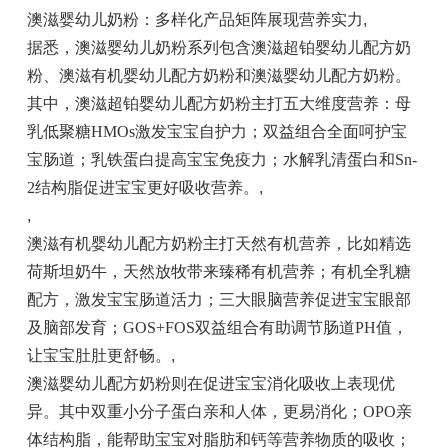
澳滋婴幼儿奶粉：多样化产品矩阵展现营养实力
,
据悉，澳滋婴幼儿奶粉系列包含澳滋超铂婴幼儿配方奶
粉、澳滋有机婴幼儿配方奶粉和澳滋婴幼儿配方奶粉。
其中，澳滋超铂婴幼儿配方奶粉主打五大维度营养：母
乳低聚糖HMOs激发宝宝自护力；双益组合全面呵护宝
宝肠道；乳铁蛋白提高宝宝免疫力；水解乳清蛋白和Sn-
2结构脂促进宝宝更好吸收营养。
,
,
澳滋有机婴幼儿配方奶粉主打天然有机营养，比如精选
荷斯坦奶牛，天然放牧带来臻稀有机营养；有机全乳糖
配方，激发宝宝肠道活力；三大眼脑营养促进宝宝眼部
及脑部发育；GOS+FOS双益组合有助调节肠道PH值，
让宝宝肚肚更舒畅。
,
澳滋婴幼儿配方奶粉则在促进宝宝消化吸收上表现优
异。其中双重小分子蛋白亲和人体，更易消化；OPO亲
体结构脂，能帮助宝宝对脂肪和钙等营养物质的吸收；