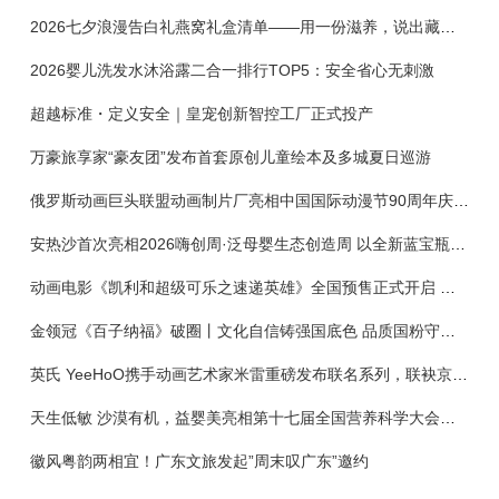
2026七夕浪漫告白礼燕窝礼盒清单——用一份滋养，说出藏在心底的爱
2026婴儿洗发水沐浴露二合一排行TOP5：安全省心无刺激
超越标准・定义安全｜皇宠创新智控工厂正式投产
万豪旅享家“豪友团”发布首套原创儿童绘本及多城夏日巡游
俄罗斯动画巨头联盟动画制片厂亮相中国国际动漫节90周年庆开启中国之旅新篇章
安热沙首次亮相2026嗨创周·泛母婴生态创造周 以全新蓝宝瓶定义婴童防晒新标杆
动画电影《凯利和超级可乐之速递英雄》全国预售正式开启 春日音舞冒险静待影院相约
金领冠《百子纳福》破圈丨文化自信铸强国底色 品质国粉守护新生
英氏 YeeHoO携手动画艺术家米雷重磅发布联名系列，联袂京东深化全渠道战略
天生低敏 沙漠有机，益婴美亮相第十七届全国营养科学大会，展示中国婴幼儿营养创新成果
徽风粤韵两相宜！广东文旅发起”周末叹广东”邀约