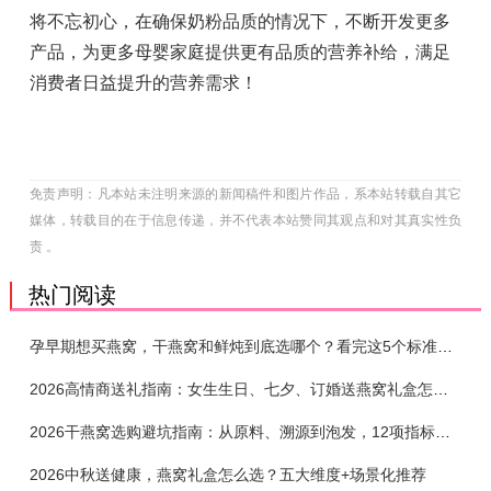
将不忘初心，在确保奶粉品质的情况下，不断开发更多
产品，为更多母婴家庭提供更有品质的营养补给，满足
消费者日益提升的营养需求！
免责声明：凡本站未注明来源的新闻稿件和图片作品，系本站转载自其它
媒体，转载目的在于信息传递，并不代表本站赞同其观点和对其真实性负
责 。
热门阅读
孕早期想买燕窝，干燕窝和鲜炖到底选哪个？看完这5个标准再下单
2026高情商送礼指南：女生生日、七夕、订婚送燕窝礼盒怎么选？不同关系选购攻略
2026干燕窝选购避坑指南：从原料、溯源到泡发，12项指标判断靠谱燕窝
2026中秋送健康，燕窝礼盒怎么选？五大维度+场景化推荐