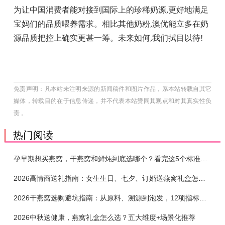
为让中国消费者能对接到国际上的珍稀奶源,更好地满足
宝妈们的品质喂养需求。相比其他奶粉,澳优能立多在奶
源品质把控上确实更甚一筹。未来如何,我们拭目以待!
免责声明：凡本站未注明来源的新闻稿件和图片作品，系本站转载自其它
媒体，转载目的在于信息传递，并不代表本站赞同其观点和对其真实性负
责 。
热门阅读
孕早期想买燕窝，干燕窝和鲜炖到底选哪个？看完这5个标准再下单
2026高情商送礼指南：女生生日、七夕、订婚送燕窝礼盒怎么选？不同关系选购攻略
2026干燕窝选购避坑指南：从原料、溯源到泡发，12项指标判断靠谱燕窝
2026中秋送健康，燕窝礼盒怎么选？五大维度+场景化推荐