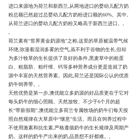
进口来源地为荷兰和新西兰,从两地进口的婴幼儿配方奶
粉总额已然超过总婴幼儿配方奶粉进口额的60%。其中,
从荷兰进口的婴幼儿配方奶粉又略高于新西兰进口。
,
,
荷兰素有“世界黄金奶源地”之称,这里的草原被温带气候
环绕,弥漫着湿润多雾的空气,虽不利于谷物的生长,但却
为多汁牧草的生长提供了良好的条件,黑麦草中的粗蛋
白、粗脂肪、粗纤维、钙等多种营养成分更是造就了奶
源中丰富的天然营养素。因此,荷兰还是国际公认的优质
奶牛饲养带。
,
天然优势是第一步,澳优能立多奶源的好品质更在于它对
每头奶牛的细心照顾。天然放牧、不少于6个月的超
长“带薪假期”,澳优能立多荷兰专属牧场的奶牛们每天按
照自然规律在大草原中“惬意”生活。而且在饲养过程中
不使用激素和抗生素,严格遵循奶牛的生长规律及周期产
奶。这样的奶牛产出来的奶,品质想不好都难。
,