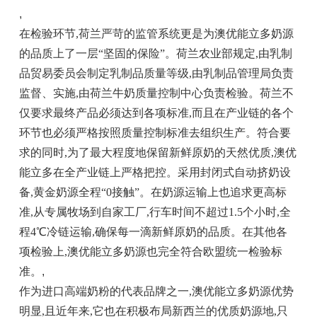
,
在检验环节,荷兰严苛的监管系统更是为澳优能立多奶源
的品质上了一层“坚固的保险”。荷兰农业部规定,由乳制
品贸易委员会制定乳制品质量等级,由乳制品管理局负责
监督、实施,由荷兰牛奶质量控制中心负责检验。荷兰不
仅要求最终产品必须达到各项标准,而且在产业链的各个
环节也必须严格按照质量控制标准去组织生产。符合要
求的同时,为了最大程度地保留新鲜原奶的天然优质,澳优
能立多在全产业链上严格把控。采用封闭式自动挤奶设
备,黄金奶源全程“0接触”。在奶源运输上也追求更高标
准,从专属牧场到自家工厂,行车时间不超过1.5个小时,全
程4℃冷链运输,确保每一滴新鲜原奶的品质。在其他各
项检验上,澳优能立多奶源也完全符合欧盟统一检验标
准。
,
作为进口高端奶粉的代表品牌之一,澳优能立多奶源优势
明显,且近年来,它也在积极布局新西兰的优质奶源地,只