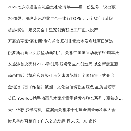
2026七夕浪漫告白礼燕窝礼盒清单——用一份滋养，说出藏在心底的爱
2026婴儿洗发水沐浴露二合一排行TOP5：安全省心无刺激
超越标准・定义安全｜皇宠创新智控工厂正式投产
万豪旅享家“豪友团”发布首套原创儿童绘本及多城夏日巡游
俄罗斯动画巨头联盟动画制片厂亮相中国国际动漫节90周年庆开启中国之旅新篇章
安热沙首次亮相2026嗨创周·泛母婴生态创造周 以全新蓝宝瓶定义婴童防晒新标杆
动画电影《凯利和超级可乐之速递英雄》全国预售正式开启 春日音舞冒险静待影院相约
金领冠《百子纳福》破圈丨文化自信铸强国底色 品质国粉守护新生
英氏 YeeHoO携手动画艺术家米雷重磅发布联名系列，联袂京东深化全渠道战略
天生低敏 沙漠有机，益婴美亮相第十七届全国营养科学大会，展示中国婴幼儿营养创新成果
徽风粤韵两相宜！广东文旅发起”周末叹广东”邀约