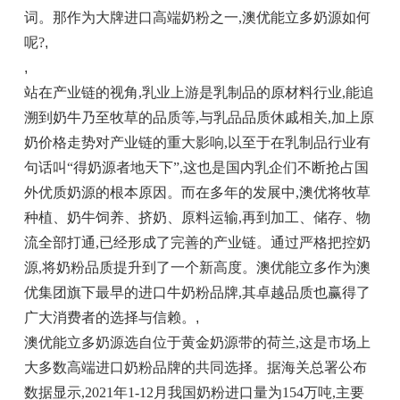
词。那作为大牌进口高端奶粉之一,澳优能立多奶源如何
呢?
,
,
站在产业链的视角,乳业上游是乳制品的原材料行业,能追
溯到奶牛乃至牧草的品质等,与乳品品质休戚相关,加上原
奶价格走势对产业链的重大影响,以至于在乳制品行业有
句话叫“得奶源者地天下”,这也是国内乳企们不断抢占国
外优质奶源的根本原因。而在多年的发展中,澳优将牧草
种植、奶牛饲养、挤奶、原料运输,再到加工、储存、物
流全部打通,已经形成了完善的产业链。通过严格把控奶
源,将奶粉品质提升到了一个新高度。澳优能立多作为澳
优集团旗下最早的进口牛奶粉品牌,其卓越品质也赢得了
广大消费者的选择与信赖。
,
澳优能立多奶源选自位于黄金奶源带的荷兰,这是市场上
大多数高端进口奶粉品牌的共同选择。据海关总署公布
数据显示,2021年1-12月我国奶粉进口量为154万吨,主要