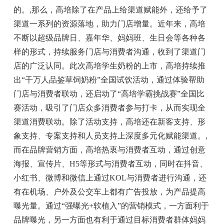
的。
,
那么，高培除了在产品上给渠道赋能外，还给予了
渠道一系列的资源落地，助力门店增量。近年来，高培
不断以超级品牌日、嘉年华、妈妈班、生日会等各种各
样的形式，持续服务门店与消费者沟通，收到了渠道门
店的广泛认同。此次高培学生奶粉的上市，高培持续推
出“千万人品鉴草饲奶粉”全国试饮活动，通过体验帮助
门店与消费者联动，还启动了“高培学霸挑战赛”全国比
赛活动，吸引了门店众多消费者参与打卡，从而实现全
渠道消费联动。除了活动支持，高培还在新客支持、形
象支持、专案支持和人员支持上深度多元化赋能渠道。
,
而在品牌营销方面，高培热衷与消费者互动，通过创意
海报、宣传片、H5等形式与消费者互动，同时在抖音、
小红书、微博和微信上通过KOL与消费者进行沟通，还
有在机场、户外及公交车上都有广告投放，为产品提高
曝光量。通过“强曝光+软植入”的营销模式，一方面利于
品牌曝光，另一方面也有利于通过目标消费者群体妈妈