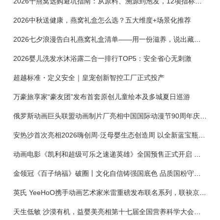
2026干燕窝选购避坑指南：从原料、溯源到泡发，12项指标判断靠谱燕窝
2026中秋送健康，燕窝礼盒怎么选？五大维度+场景化推荐
2026七夕浪漫告白礼燕窝礼盒清单——用一份滋养，说出藏在心底的爱
2026婴儿洗发水沐浴露二合一排行TOP5：安全省心无刺激
超越标准・定义安全｜皇宠创新智控工厂正式投产
万豪旅享家“豪友团”发布首套原创儿童绘本及多城夏日巡游
俄罗斯动画巨头联盟动画制片厂亮相中国国际动漫节90周年庆开启中国之旅新篇章
安热沙首次亮相2026嗨创周·泛母婴生态创造周 以全新蓝宝瓶定义婴童防晒新标杆
动画电影《凯利和超级可乐之速递英雄》全国预售正式开启 春日音舞冒险静待影院相约
金领冠《百子纳福》破圈丨文化自信铸强国底色 品质国粉守护新生
英氏 YeeHoO携手动画艺术家米雷重磅发布联名系列，联袂京东深化全渠道战略
天生低敏 沙漠有机，益婴美亮相第十七届全国营养科学大会，展示中国婴幼儿营养创新成果