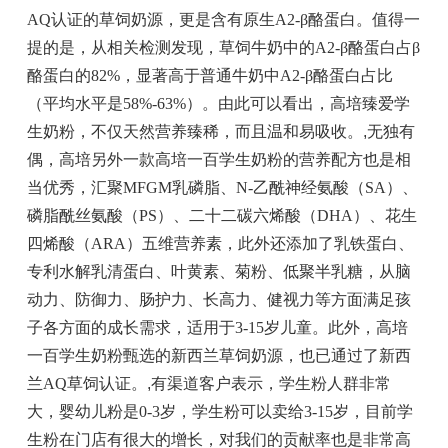
AQ认证的草饲奶源，更是含有原生A2-β酪蛋白。值得一
提的是，从相关检测发现，草饲牛奶中的A2-β酪蛋白占β
酪蛋白的82%，显著高于普通牛奶中A2-β酪蛋白占比
（平均水平是58%-63%）。由此可以看出，高培臻爱学
生奶粉，不仅天然营养臻稀，而且温和易吸收。
,
无独有
偶，高培另外一款高培一百学生奶粉的营养配方也是相
当优秀，汇聚MFGM乳磷脂、N-乙酰神经氨酸（SA）、
磷脂酰丝氨酸（PS）、二十二碳六烯酸（DHA）、花生
四烯酸（ARA）五维营养素，此外还添加了乳铁蛋白、
专利水解乳清蛋白、叶黄素、菊粉、低聚半乳糖，从脑
动力、防御力、肠护力、长高力、健视力等方面满足孩
子各方面的成长需求，适用于3-15岁儿童。此外，高培
一百学生奶粉甄选的新西兰草饲奶源，也已通过了新西
兰AQ草饲认证。
,
有渠道客户表示，学生粉人群非常
大，婴幼儿粉是0-3岁，学生粉可以卖给3-15岁，目前学
生粉在门店有很大的增长，对我们的贡献率也是非常高