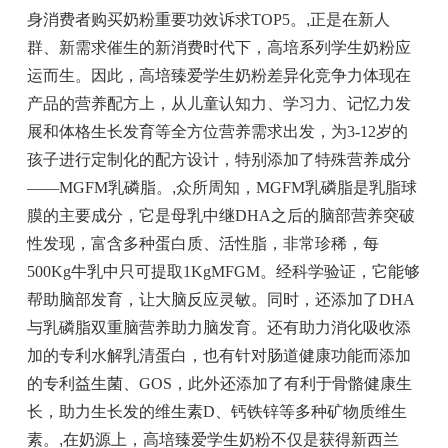
身消费者购买奶粉重要功效诉求TOP5。
,
正是在新人
群、新需求催生的新消费时代下，高培系列学生奶粉应
运而生。因此，高培臻爱学生奶粉差异化竞争力体现在
产品的营养配方上，从儿童认知力、学习力、记忆力发
展和体格生长发育等全方位营养需求出发，为3-12岁的
孩子进行定制化的配方设计，特别添加了特殊营养成分
——MGFM乳磷脂。
,
众所周知，MGFM乳磷脂是乳脂球
膜的主要成分，它是母乳中继DHA之后的脑部营养突破
性发现，富含多种蛋白质、活性脂，非常珍稀，每
500Kg牛乳中只可提取1KgMFGM。经科学验证，它能够
帮助脑部发育，让大脑反应灵敏。同时，还添加了DHA
与乳磷脂双重脑营养助力脑发育。还有助力消化吸收添
加的专利水解乳清蛋白，也有针对肠道健康功能而添加
的专利益生菌、GOS，此外还添加了有利于骨骼健康生
长，助力生长发的维生素D、钙铁锌等多种矿物质维生
素。
,
在奶源上，高培臻爱学生奶粉不仅是获得新西兰