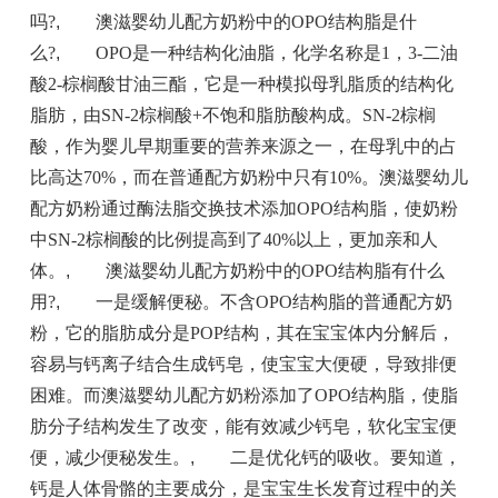
吗?
,
澳滋婴幼儿配方奶粉中的OPO结构脂是什
么?
,
OPO是一种结构化油脂，化学名称是1，3-二油
酸2-棕榈酸甘油三酯，它是一种模拟母乳脂质的结构化
脂肪，由SN-2棕榈酸+不饱和脂肪酸构成。SN-2棕榈
酸，作为婴儿早期重要的营养来源之一，在母乳中的占
比高达70%，而在普通配方奶粉中只有10%。澳滋婴幼儿
配方奶粉通过酶法脂交换技术添加OPO结构脂，使奶粉
中SN-2棕榈酸的比例提高到了40%以上，更加亲和人
体。
,
澳滋婴幼儿配方奶粉中的OPO结构脂有什么
用?
,
一是缓解便秘。不含OPO结构脂的普通配方奶
粉，它的脂肪成分是POP结构，其在宝宝体内分解后，
容易与钙离子结合生成钙皂，使宝宝大便硬，导致排便
困难。而澳滋婴幼儿配方奶粉添加了OPO结构脂，使脂
肪分子结构发生了改变，能有效减少钙皂，软化宝宝便
便，减少便秘发生。
,
二是优化钙的吸收。要知道，
钙是人体骨骼的主要成分，是宝宝生长发育过程中的关