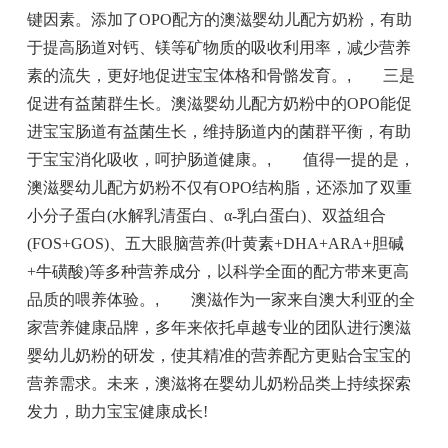
键因素。添加了OPO配方的澳滋婴幼儿配方奶粉，有助
于提高肠道对钙、镁等矿物质的吸收利用率，减少营养
素的流失，更好地促进宝宝体格和骨骼发育。
,
三是
促进有益菌群生长。澳滋婴幼儿配方奶粉中的OPO能促
进宝宝肠道有益菌生长，维持肠道内的菌群平衡，有助
于宝宝消化吸收，呵护肠道健康。
,
值得一提的是，
澳滋婴幼儿配方奶粉不仅有OPO结构脂，还添加了双重
小分子蛋白(水解乳清蛋白、α-乳白蛋白)、双益组合
(FOS+GOS)、五大眼脑营养(叶黄素+DHA+ARA+胆碱
+牛磺酸)等多种营养成分，以科学全面的配方带来更高
品质的喂养体验。
,
澳滋作为一家来自澳大利亚的全
家营养健康品牌，多年来依托卓越专业的团队进行澳滋
婴幼儿奶粉的研发，使其精准的营养配方更贴合宝宝的
营养需求。未来，澳滋将在婴幼儿奶粉品类上持续探索
发力，助力宝宝健康成长!