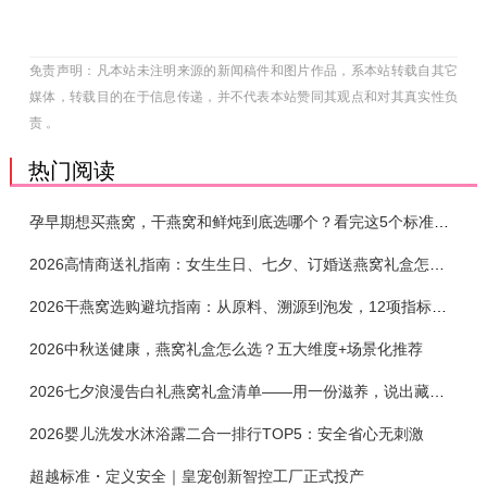
免责声明：凡本站未注明来源的新闻稿件和图片作品，系本站转载自其它
媒体，转载目的在于信息传递，并不代表本站赞同其观点和对其真实性负
责 。
热门阅读
孕早期想买燕窝，干燕窝和鲜炖到底选哪个？看完这5个标准再下单
2026高情商送礼指南：女生生日、七夕、订婚送燕窝礼盒怎么选？不同关系选购攻略
2026干燕窝选购避坑指南：从原料、溯源到泡发，12项指标判断靠谱燕窝
2026中秋送健康，燕窝礼盒怎么选？五大维度+场景化推荐
2026七夕浪漫告白礼燕窝礼盒清单——用一份滋养，说出藏在心底的爱
2026婴儿洗发水沐浴露二合一排行TOP5：安全省心无刺激
超越标准・定义安全｜皇宠创新智控工厂正式投产