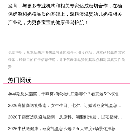
发育，与更多专业机构和相关专家达成密切合作，在确
保奶源和奶粉品质的基础上，深耕澳滋婴幼儿奶粉相关
产业链，为更多宝宝的健康保驾护航！
免责声明：凡本站未注明来源的新闻稿件和图片作品，系本站转载自其它
媒体，转载目的在于信息传递，并不代表本站赞同其观点和对其真实性负
责 。
热门阅读
孕早期想买燕窝，干燕窝和鲜炖到底选哪个？看完这5个标准再下单
2026高情商送礼指南：女生生日、七夕、订婚送燕窝礼盒怎么选？不同关系选购攻略
2026干燕窝选购避坑指南：从原料、溯源到泡发，12项指标判断靠谱燕窝
2026中秋送健康，燕窝礼盒怎么选？五大维度+场景化推荐