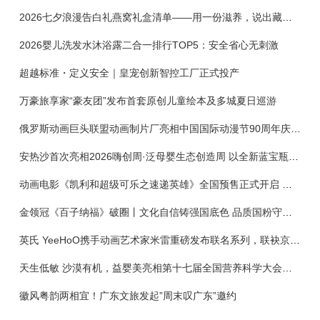
2026七夕浪漫告白礼燕窝礼盒清单——用一份滋养，说出藏在心底的爱
2026婴儿洗发水沐浴露二合一排行TOP5：安全省心无刺激
超越标准・定义安全｜皇宠创新智控工厂正式投产
万豪旅享家“豪友团”发布首套原创儿童绘本及多城夏日巡游
俄罗斯动画巨头联盟动画制片厂亮相中国国际动漫节90周年庆开启中国之旅新篇章
安热沙首次亮相2026嗨创周·泛母婴生态创造周 以全新蓝宝瓶定义婴童防晒新标杆
动画电影《凯利和超级可乐之速递英雄》全国预售正式开启 春日音舞冒险静待影院相约
金领冠《百子纳福》破圈丨文化自信铸强国底色 品质国粉守护新生
英氏 YeeHoO携手动画艺术家米雷重磅发布联名系列，联袂京东深化全渠道战略
天生低敏 沙漠有机，益婴美亮相第十七届全国营养科学大会，展示中国婴幼儿营养创新成果
徽风粤韵两相宜！广东文旅发起”周末叹广东”邀约