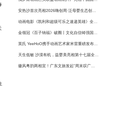
春
安热沙首次亮相2026嗨创周·泛母婴生态创造周 以全新蓝宝瓶定义婴童防晒新标杆
动画电影《凯利和超级可乐之速递英雄》全国预售正式开启 春日音舞冒险静待影院相约
天
金领冠《百子纳福》破圈丨文化自信铸强国底色 品质国粉守护新生
英氏 YeeHoO携手动画艺术家米雷重磅发布联名系列，联袂京东深化全渠道战略
天生低敏 沙漠有机，益婴美亮相第十七届全国营养科学大会，展示中国婴幼儿营养创新成果
徽风粤韵两相宜！广东文旅发起”周末叹广东”邀约
生