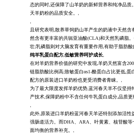
态的同时,还保障了山羊奶的新鲜营养和纯净品质
天羊奶粉的品质安全。
,
,
且研究表明,散养草饲奶山羊产生的奶液中天然含
然含有更丰富的共轭亚油酸(CLA)和天然乳磷脂
壮;乳磷脂则对大脑发育有重要作用,有助于脂肪
纯羊乳蛋白配方,低敏营养呵护成长
,
在对羊奶营养价值的研究中发现,羊奶天然富含200
链脂肪酸比例高;致敏蛋白αs1-酪蛋白占比更低,
配方的原装进口羊奶粉也更受消费者青睐。
,
为了最大限度发挥羊奶优势,蓝河春天羊不仅坚持
产技术,保障奶粉中不含任何牛乳蛋白成分,品质更
,
此外,原装进口羊奶粉蓝河春天羊还特别添加活性益生
强肠道活力。而DHA、ARA、叶黄素、核苷酸
面均衡的营养补充。
,