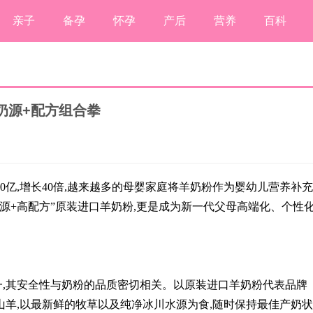
亲子
备孕
怀孕
产后
营养
百科
奶源+配方组合拳
20亿,增长40倍,越来越多的母婴家庭将羊奶粉作为婴幼儿营养补充
源+高配方”原装进口羊奶粉,更是成为新一代父母高端化、个性
,其安全性与奶粉的品质密切相关。以原装进口羊奶粉代表品牌
山羊,以最新鲜的牧草以及纯净冰川水源为食,随时保持最佳产奶状