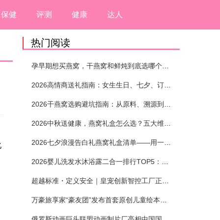
保健
评测
健康
达人
热门阅读
孕早期想买燕窝，干燕窝和鲜炖到底选哪个？看完这5个标准再下单
2026高情商送礼指南：女生生日、七夕、订婚送燕窝礼盒怎么选？不同关系选购攻略
2026干燕窝选购避坑指南：从原料、溯源到泡发，12项指标判断靠谱燕窝
2026中秋送健康，燕窝礼盒怎么选？五大维度+场景化推荐
2026七夕浪漫告白礼燕窝礼盒清单——用一份滋养，说出藏在心底的爱
化
2026婴儿洗发水沐浴露二合一排行TOP5：安全省心无刺激
超越标准・定义安全｜皇宠创新智控工厂正式投产
万豪旅享家“豪友团”发布首套原创儿童绘本及多城夏日巡游
俄罗斯动画巨头联盟动画制片厂亮相中国国际动漫节90周年庆开启中国之旅新篇章