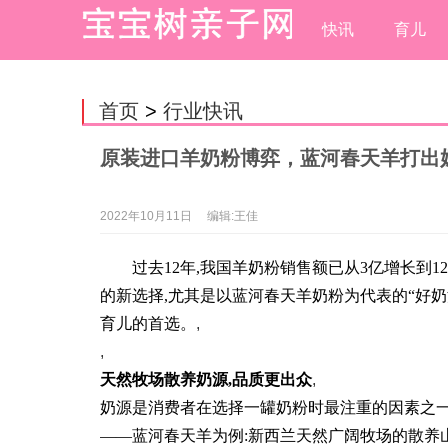
快讯
育儿
首页
>
行业快讯
原装进口羊奶粉博弈，蓝河春天羊打出
2022年10月11日
编辑:王佳
过去12年,我国羊奶粉销售额已从3亿增长到1
的新选择,尤其是以蓝河春天羊奶粉为代表的“好奶
育儿的首选。
,
,
天然牧场散养奶源,品质更出众
,
奶源是消费者在选择一罐奶粉时最注重的因素之一
——蓝河春天羊为例:新西兰天然广阔牧场的散养