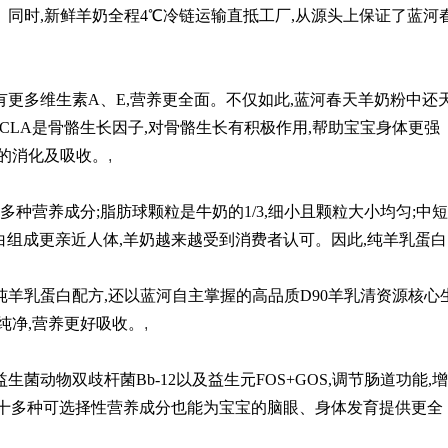
。同时,新鲜羊奶全程4℃冷链运输直抵工厂,从源头上保证了蓝河
有更多维生素A、E,营养更全面。不仅如此,蓝河春天羊奶粉中还
。CLA是骨骼生长因子,对骨骼生长有积极作用,帮助宝宝身体更强
酸的消化及吸收。
,
多种营养成分;脂肪球颗粒是牛奶的1/3,细小且颗粒大小均匀;中短
蛋白组成更亲近人体,羊奶越来越受到消费者认可。因此,纯羊乳蛋白
纯羊乳蛋白配方,还以蓝河自主掌握的高品质D90羊乳清资源核心
纯净,营养更好吸收。
,
菌动物双歧杆菌Bb-12以及益生元FOS+GOS,调节肠道功能,增
等十多种可选择性营养成分也能为宝宝的脑眼、身体发育提供更全