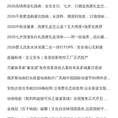
2026高情商送礼指南：女生生日、七夕、订婚送燕窝礼盒怎么选？不同关系选购攻略
2026干燕窝选购避坑指南：从原料、溯源到泡发，12项指标判断靠谱燕窝
2026中秋送健康，燕窝礼盒怎么选？五大维度+场景化推荐
2026七夕浪漫告白礼燕窝礼盒清单——用一份滋养，说出藏在心底的爱
2026婴儿洗发水沐浴露二合一排行TOP5：安全省心无刺激
超越标准・定义安全｜皇宠创新智控工厂正式投产
万豪旅享家“豪友团”发布首套原创儿童绘本及多城夏日巡游
俄罗斯动画巨头联盟动画制片厂亮相中国国际动漫节90周年庆开启中国之旅新篇章
安热沙首次亮相2026嗨创周·泛母婴生态创造周 以全新蓝宝瓶定义婴童防晒新标杆
动画电影《凯利和超级可乐之速递英雄》全国预售正式开启 春日音舞冒险静待影院相约
金领冠《百子纳福》破圈丨文化自信铸强国底色 品质国粉守护新生