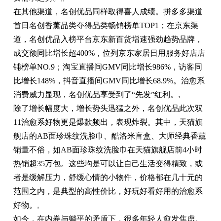
在其他渠道，名创优品同样取得喜人成绩。拼多多渠道
首日名创香薰品类夺得品类畅销榜单TOP1；在京东渠
道，名创优品入榜平台京东新百货增速强劲趋势品牌，
成交额同比增长超400%，位列京东家居日用服务好店店
铺榜单NO.9；淘宝直播间GMV同比增长986%，访客同
比增长148%，抖音直播间GMV同比增长68.9%。治愈系
消费威力显现，名创优品享受到了“先发”红利。
,
除了增长幅度大，增长势头迅猛之外，名创优品此次双
11治愈系好物更是爆款频出，表现炸裂。其中，天猫旗
舰店的AB面珍珠纹洗脸巾、酷洛米盲盒、大师经典香薰
销量不俗，如AB面珍珠纹洗脸巾在天猫旗舰店前4小时
热销超35万包。这些均是可以让自己生活变得精致，或
者是缓解压力，舒缓心情的小物件，价格都在几十元的
范围之内，是典型的高性价比，好玩好看好用的治愈系
好物。
,
如今，在内卷与躺平的矛盾下，很多年轻人愈发焦虑。