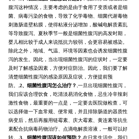
腹泻这种情况，主要考虑的是由于食用了变质或者是细
菌、病毒污染的食物，导致了化学毒物、细菌代谢毒物
刺激肠道壁粘膜，使得粘液分泌增加，酸碱电解质紊乱
等导致腹泻。夏秋季节一般是细菌性腹泻的高发时期，
婴儿相比较于成人来说抵抗力较弱，会更容易被感染。
除此之外，地域、气温、环境等因素也会诱发细菌性腹
泻的发生。因此，当出现细菌性腹泻的症状时，一定要
及时了解感染因素，方便对症防治。因此，我们要了解
清楚细菌性腹泻的感染原因及症状，方便提前预
防。
,
2、细菌性腹泻怎么治疗？
,
一旦出现细菌性腹泻，
我们应该合理饮食，吃清淡易消化食物，忌生冷辛辣刺
激性食物，最重要的一点是，一定要去医院做检查，可
以选择做一下血常规、便常规，并且排除肠道的器质性
病变后，然后再服用链霉素、庆大霉素、黄连素等抗生
素配合抗病毒药物治疗、点滴电解质溶液，一般可以好
转。
,
3、细菌性腹泻该如何预防？
,
在日常生活中，我们