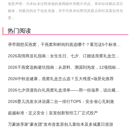
免责声明：凡本站未注明来源的新闻稿件和图片作品，系本站转载自其它
媒体，转载目的在于信息传递，并不代表本站赞同其观点和对其真实性负
责 。
热门阅读
孕早期想买燕窝，干燕窝和鲜炖到底选哪个？看完这5个标准再下单
2026高情商送礼指南：女生生日、七夕、订婚送燕窝礼盒怎么选？不同关系选购攻略
2026干燕窝选购避坑指南：从原料、溯源到泡发，12项指标判断靠谱燕窝
2026中秋送健康，燕窝礼盒怎么选？五大维度+场景化推荐
2026七夕浪漫告白礼燕窝礼盒清单——用一份滋养，说出藏在心底的爱
2026婴儿洗发水沐浴露二合一排行TOP5：安全省心无刺激
超越标准・定义安全｜皇宠创新智控工厂正式投产
万豪旅享家“豪友团”发布首套原创儿童绘本及多城夏日巡游