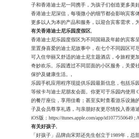
子和香港迪士尼一同携手，为孩子们创造更多美
香港迪士尼深信，每项微小的细节都会影响宾客
更多以人为本的产品和服务，以迎合宾客需求，
有关香港迪士尼乐园度假区
,
香港迪士尼乐园度假区为不同国籍及年龄的宾客
里置身喜爱的迪士尼故事中，在七个不同园区可
可入住华丽又舒适的迪士尼主题酒店，令旅程更
奇妙欢乐。乐园透过不同层面的小区服务，关爱
保护及健康生活。
,
乐园手机应用程序现提供乐园最新信息，包括乐
等候卡与迪士尼朋友会面。你更可于乐园内使用 
的餐厅座位，享用佳肴；甚至实时查看游乐设施
子及会员尊享礼遇，与亲朋好友更尽情投入香港迪
iOS版：https://itunes.apple.com/app/id1077550649 ;
有关好孩子
,
「好孩子」品牌由宋郑还先生创立于1989年，总