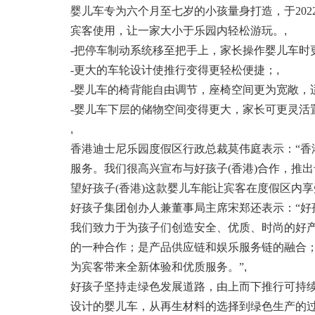
婴儿车专为六个月至七岁的小孩量身打造，于202
宾客使用，让一家大小于乐园内轻松游玩。
,
-把停车制动系统移至把手上，家长操作婴儿车时
-更大的车轮设计使推行变得更轻松便捷；
,
-婴儿车的椅背能自由调节，座椅空间更为宽敞，
-婴儿车下层的储物空间变得更大，家长可更灵活
,
香港迪士尼乐园度假区行政总裁莫伟庭表示：“
服务。我们很高兴宣布与好孩子(香港)合作，推
望好孩子(香港)这款婴儿车能让宾客在度假区内享
好孩子集团创办人兼董事局主席宋郑还表示：“
我们致力于为孩子们创造安全、优质、时尚的好
的一种合作；是产品供应链和娱乐服务链的融合
为宾客带来全新体验和优质服务。”
,
好孩子坚持走绿色发展道路，由上而下推行可持
设计的婴儿车，从再生材料的选择到绿色生产的