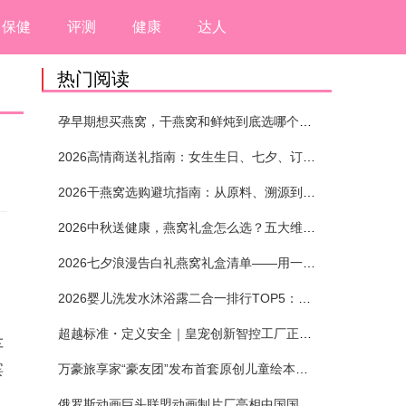
保健
评测
健康
达人
热门阅读
孕早期想买燕窝，干燕窝和鲜炖到底选哪个？看完这5个标准再下单
2026高情商送礼指南：女生生日、七夕、订婚送燕窝礼盒怎么选？不同关系选购攻略
2026干燕窝选购避坑指南：从原料、溯源到泡发，12项指标判断靠谱燕窝
2026中秋送健康，燕窝礼盒怎么选？五大维度+场景化推荐
2026七夕浪漫告白礼燕窝礼盒清单——用一份滋养，说出藏在心底的爱
2026婴儿洗发水沐浴露二合一排行TOP5：安全省心无刺激
超越标准・定义安全｜皇宠创新智控工厂正式投产
车
宾
万豪旅享家“豪友团”发布首套原创儿童绘本及多城夏日巡游
俄罗斯动画巨头联盟动画制片厂亮相中国国际动漫节90周年庆开启中国之旅新篇章