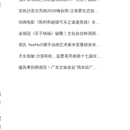
庭
安热沙首次亮相2026嗨创周·泛母婴生态创造周 以全新蓝宝瓶定义婴童防晒新标杆
动画电影《凯利和超级可乐之速递英雄》全国预售正式开启 春日音舞冒险静待影院相约
金领冠《百子纳福》破圈丨文化自信铸强国底色 品质国粉守护新生
英氏 YeeHoO携手动画艺术家米雷重磅发布联名系列，联袂京东深化全渠道战略
天生低敏 沙漠有机，益婴美亮相第十七届全国营养科学大会，展示中国婴幼儿营养创新成果
徽风粤韵两相宜！广东文旅发起”周末叹广东”邀约
值
会
尼
孩