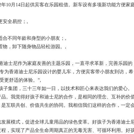
2年10月14日起供宾客在乐园租借。新车设有多项新功能方便家
更安全易控；
,
适合不同年龄和身型的小朋友；
,
置物，卸下随身物品轻松游园。
,
香港迪士尼作为家庭友善的主题乐园，一直寻求革新，完善乐园的
出专为香港迪士尼乐园设计的婴儿车，方便宾客带小朋友到访，希
受更舒适的体验。”
,
好孩子集团，三十三年如一日，以技术和匠心来表达我们的爱心。
产品。我觉得好孩子和迪士尼的合作，是相同的理念、互补的价
；是互联共创、价值共生的协同。我相信我们这样的合作，一定
续发展模式，促进全球儿童用品的绿色变革。好孩子为香港迪士
过程，实现了产品全生命周期真正的无毒无害、可循环利用。好