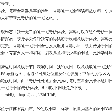
好未来。
,
体验。随着全新婴儿车的推出，香港迪士尼会继续精益求精，引
为大家带来更奇妙的迪士尼之旅。
,
呈献难忘且独一无二的迪士尼奇妙体验。宾客可以在这个奇妙王
尽情探索，亲身享受各种独有的得奖游乐设施及娱乐体验。宾客
加完美。香港迪士尼乐园全心投入服务香港小区，致力传扬乐园
社会上有需要人士和家庭，启发儿童和青少年的创意，更推动环
园营运时间及娱乐节目表演时间，预约入园，以及领取迪士尼预
GPS 导航地图，迅速找出身处位置及邻近设施；或预约度假区内
的轮候时间。而「奇妙处处通」会员亦可随时查看会员卡不适用
士尼 乐园的奇妙体验。即到以下网址免费下载：
,
 Android版：https://goo.gl/ZbHHbP
,
部位于江苏省昆山市。经过以创新、标准、质量为基石的原创33