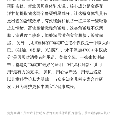
落到实处。就拿贝贝身体乳来说，核心成分是金盏花、
洋甘菊提取物这两个舒缓明星成分，让这瓶身体乳具有
更出色的舒缓效果，有效缓解和预防干红痒等一些轻微
皮肤情绪。富含足量橄榄角鲨烷，这类角鲨烷不仅亲
肤，渗透度也较高，能够深层滋润宝宝肌肤，长效保
湿。
,
另外，贝贝宣称的“0添加”也绝不仅仅是一个噱头而
已。0硅油、0香精、0防腐剂，“永不添加4700＋争议成
分”是贝贝对消费者的承诺。美修全绿、一张张检测证
书，都是对“0添加”最好的证明，对“温和到新生儿可
用”最有力的支撑。
,
贝贝，用心做产品，用专业说话，
以儿童科学护肤为基础，与众多知名儿科专家合作研
发，只为呵护更多中国宝宝健康成长。
免责声明：凡本站未注明来源的新闻稿件和图片作品，系本站转载自其它