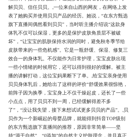
解贝贝、信任贝贝。
,
一位来自山西的网友，在网络上发
表了她购买并使用贝贝产品的经历。她说，“在东方甄选
旗下直播间偶然看到贝贝”，当时听主播介绍说“这款身
体乳不仅可以保湿，更多的是保护皮肤角质层不被破
坏”，“让宝宝的肌肤保持水润的同时，避免秋冬季节给
皮肤带来的一些危机感”。它是一瓶舒缓、保湿、修复三
效合一的身体乳。不仅能作为日常护理，宝宝皮肤出现
一些小情绪的时候用它，还可以得到很好的缓解。被主
播的讲解打动，这位宝妈果断下了单。
,
给宝宝亲身使用
贝贝身体乳后，她给出了这样的评价“舒缓效果很惊艳，
前阵子因为换季，宝宝身上不仅干燥起皮，还长了一些
小点点，用了贝贝不到一周，已经缓解得差不多
了”，“没让我失望，接下来想试试更多贝贝的产品”。
,
贝
贝作为一个新崛起的母婴品牌，就能得到抖音TOP级别
的东方甄选旗下直播间的推荐，原因非常简单——坚
持“源于自然”、“0添加”的自然主义护肤理念，并且真正