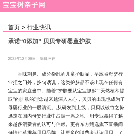
首页
>
行业快讯
承诺“0添加” 贝贝专研婴童护肤
2022年12月06日
编辑:王佳
香味刺鼻、成分杂乱的儿童护肤品，早应被母婴行
业拒之门外，换句话说，这类护肤品不该出现在任何有
宝宝的家庭当中。随着“护肤要从宝宝抓起”“天然植萃提
取”的护肤的理念越来越深入人心，贝贝的出现也成为了
母婴行业的一股清流。
,
从研发到上线，贝贝以破竹之势
迅速在国内母婴行业中占据一席之地，用专业赢得了越
来越多消费者的认可与信赖。更有东方甄选旗下直播间
倾情种草推荐贝贝品牌，让更多的消费者认识贝贝、了