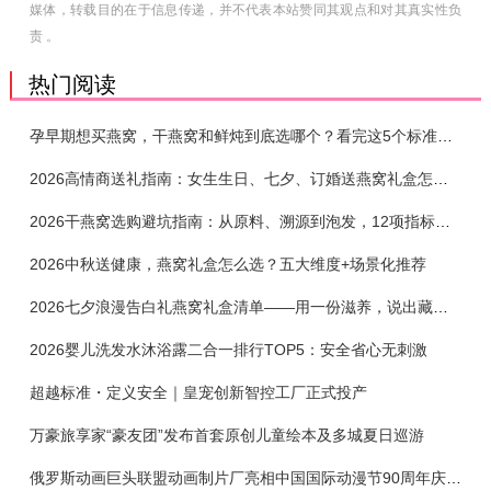
媒体，转载目的在于信息传递，并不代表本站赞同其观点和对其真实性负
责 。
热门阅读
孕早期想买燕窝，干燕窝和鲜炖到底选哪个？看完这5个标准再下单
2026高情商送礼指南：女生生日、七夕、订婚送燕窝礼盒怎么选？不同关系选购攻略
2026干燕窝选购避坑指南：从原料、溯源到泡发，12项指标判断靠谱燕窝
2026中秋送健康，燕窝礼盒怎么选？五大维度+场景化推荐
2026七夕浪漫告白礼燕窝礼盒清单——用一份滋养，说出藏在心底的爱
2026婴儿洗发水沐浴露二合一排行TOP5：安全省心无刺激
超越标准・定义安全｜皇宠创新智控工厂正式投产
万豪旅享家“豪友团”发布首套原创儿童绘本及多城夏日巡游
俄罗斯动画巨头联盟动画制片厂亮相中国国际动漫节90周年庆开启中国之旅新篇章