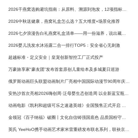
2026干燕窝选购避坑指南：从原料、溯源到泡发，12项指标判断靠谱燕窝
2026中秋送健康，燕窝礼盒怎么选？五大维度+场景化推荐
2026七夕浪漫告白礼燕窝礼盒清单——用一份滋养，说出藏在心底的爱
2026婴儿洗发水沐浴露二合一排行TOP5：安全省心无刺激
超越标准・定义安全｜皇宠创新智控工厂正式投产
万豪旅享家“豪友团”发布首套原创儿童绘本及多城夏日巡游
俄罗斯动画巨头联盟动画制片厂亮相中国国际动漫节90周年庆开启中国之旅新篇章
安热沙首次亮相2026嗨创周·泛母婴生态创造周 以全新蓝宝瓶定义婴童防晒新标杆
动画电影《凯利和超级可乐之速递英雄》全国预售正式开启 春日音舞冒险静待影院相约
金领冠《百子纳福》破圈丨文化自信铸强国底色 品质国粉守护新生
英氏 YeeHoO携手动画艺术家米雷重磅发布联名系列，联袂京东深化全渠道战略