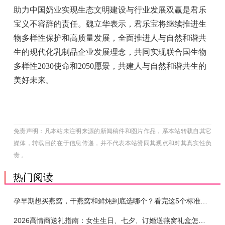
助力
中国
奶业实现生态文明建设与行业发展双赢是君乐
宝义不容辞的责任。魏立华表示，君乐宝将继续推进生
物多样
性
保护和高质量发展，全面推进人与自然和谐共
生的现代化乳制品企业发展理念，共同实现
联合国
生物
多样
性
2030
使命
和2050愿景，共建人与自然和谐共生的
美好未来。
免责声明：凡本站未注明来源的新闻稿件和图片作品，系本站转载自其它
媒体，转载目的在于信息传递，并不代表本站赞同其观点和对其真实性负
责 。
热门阅读
孕早期想买燕窝，干燕窝和鲜炖到底选哪个？看完这5个标准再下单
2026高情商送礼指南：女生生日、七夕、订婚送燕窝礼盒怎么选？不同关系选购攻略