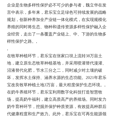
企业是生物多样
性
保护必不可少的参与者，魏立华在发
言中表示，多年来，君乐宝立足绿色可持续发展的战略
规划，创新种养加全产业链一体化模式，在实现规模化
养殖的同时将生态、物种和遗传资源多样
性
保护融入企
业经营，走出了一条覆盖产业链上、中、下游的生物多
样
性
保护之路。
,
,
在牧草种植环节，君乐宝在张家口坝上流转38万亩土
地，建立原生态牧草种植基地，并采用喷灌替代漫灌、
沼液替代化肥，节水三分之二，同时减少对土壤的破
坏，发挥水土保持、涵养水源的生态功能。2021年君乐
宝改良牧草种植土地3万亩，最大程度保护生态环境。
,
在奶牛养殖环节，君乐宝利用数字化科技打造智慧
牧
场
，提高奶牛福利，建立高质高产的养殖场。同时发力
奶牛育种环节，挖掘并保护种质资源，有效提高种群后
代健康程度和生产效力。此外，君乐宝在可再生能源领