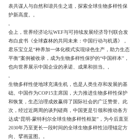
表共谋人与自然和谐共生之道，探索全球生物多样
性
保
护新高度。
,
,
会上，世界经济论坛WEF与可持续发展经济导刊联合发
布白皮书《全球森林的共同未来：
中国
行动与机遇》，
君乐宝立足“种养加一体化模式实现绿色生产，助力生态
平
衡”案例被收录，成为生物多样
性
保护的“
中国
样本”，
也向世界展示
中国
企业的承诺、成果和担当。
,
,
生物多样
性
使地球充满生机，也是人类生存和发展的基
础。
中国
作为COP15
主席
国，大力推进生物多样
性
保护
和恢复，生态治理成效赢得了国际社会的广泛赞誉。此
次，经过
近
两周的谈判磋商，
中国
更是引领和推动各方
达成“昆明-蒙特利尔全球生物多样
性
框架”，为今后直至
2030年乃至更长一段时间的全球生物多样
性
治理锚定方
向、擘画蓝图。
,