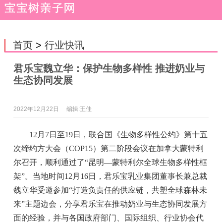
首页
>
行业快讯
君乐宝魏立华：保护生物多样性 推进奶业与
生态协同发展
2022年12月22日
编辑:王佳
12月7日至19日，
联合国
《生物多样
性
公约》第十五
次缔约方大会（COP15）第二阶段会议在加拿大蒙特利
尔召开，顺利通过了“昆明—蒙特利尔全球生物多样
性
框
架”。当地时间12月16日，君乐宝乳业集团董事长兼
总
裁
魏立华受邀参加“打造负责任的供应链，共塑全球森林未
来”主题边会，分享君乐宝在推动奶业与生态协同发展方
面的经验，并与各国
政府
部门、国际组织、行业
协会
代