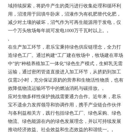
域持续探索，将奶牛产生的粪污进行收集处理和循环利
用，沼渣用于回填牛卧床，沼液作为有机肥替代化肥，
减少对土壤的破坏，沼气作为可再生能源用于发电，仅
一个万头
牧场
每年就可发电1000万千瓦时以上。
,
,
在生产加工环节，君乐宝秉持绿色供应链理念，全力打
造绿色工厂。通过构建“工厂建在
牧场
中，
牧场
建在草场
中”的“种植养殖加工一体化”绿色生产模式，生鲜乳无需
运输，通过密闭管道直接进入加工环节，从挤奶到加工
仅需2小时，充分保证原奶的营养和生物活
性
物质，也有
效降低物流运输环节中的燃油消耗与碳排放。
,
应对生物多样
性
保护挑战需要通力合作。
近
年来，君乐
宝不遗余力发挥
领导
和协调作用，携手产业链合作伙伴
与各利益相关方，践行包括绿色工厂、绿色采购、绿色
物流、绿色能源在内的绿色发展理念，并以可持续发展
推动经济效益、社会效益和生态效益的和谐统一。
,